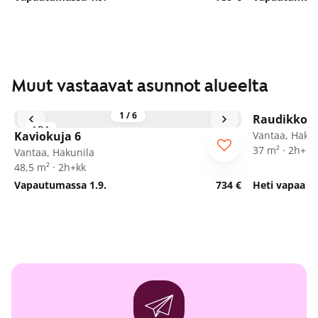
Muut vastaavat asunnot alueelta
1
/
6
Raudikkoku
ARA
Kaviokuja 6
Vantaa, Hakun
37 m² · 2h+kt
Vantaa, Hakunila
48,5 m² · 2h+kk
Vapautumassa 1.9.
734 €
Heti vapaa