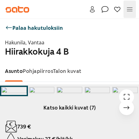
Val
Palaa hakutuloksiin
Hakunila, Vantaa
Hiirakkokuja 4 B
Asunto
Pohjapiirros
Talon kuvat
Katso kaikki kuvat (7)
Näytetään dia 1 / 7
739 €