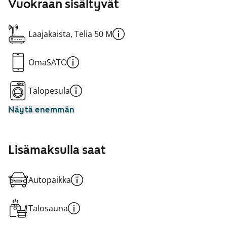
Vuokraan sisältyvät
Laajakaista, Telia 50 M
OmaSATO
Talopesula
Näytä enemmän
Lisämaksulla saat
Autopaikka
Talosauna