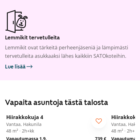
Lemmikit tervetulleita
Lemmikit ovat tärkeitä perheenjäseniä ja lämpimästi
tervetulleita asukkaaksi lähes kaikkiin SATOkoteihin.
Lue lisää
Vapaita asuntoja tästä talosta
1
/
19
Hiirakkokuja 4
Hiirakkoku
Vantaa, Hakunila
Vantaa, Hakun
48 m² · 2h+kk
48 m² · 2h+kk
Vapautumassa 1.9.
739 €
Vapautumassa