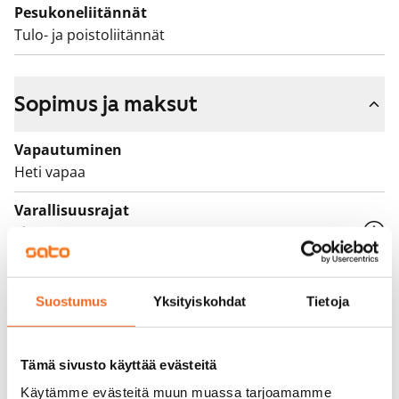
Pesukoneliitännät
Tulo- ja poistoliitännät
Sopimus ja maksut
Vapautuminen
Heti vapaa
Varallisuusrajat
Ei
Vuokra
739 €/kk
Suostumus
Yksityiskohdat
Tietoja
Vuokravakuus
0 €, (yrityksille min. 1 kk vuokra)
Tämä sivusto käyttää evästeitä
Vuokrasopimus
Käytämme evästeitä muun muassa tarjoamamme