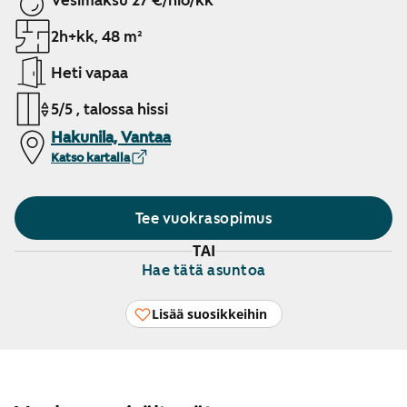
Vesimaksu 27 €/hlö/kk
2h+kk, 48 m²
Heti vapaa
5/5 , talossa hissi
Hakunila, Vantaa
Katso kartalla
Tee vuokrasopimus
TAI
Hae tätä asuntoa
Lisää suosikkeihin