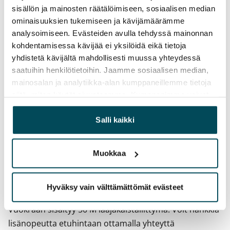
Toistaiseksi voimassa oleva, minimi asumisaika
sisällön ja mainosten räätälöimiseen, sosiaalisen median
12 kk
ominaisuuksien tukemiseen ja kävijämäärämme
analysoimiseen. Evästeiden avulla tehdyssä mainonnan
Irtisanomis­mahdollisuus
kohdentamisessa kävijää ei yksilöidä eikä tietoja
12 kk vuokrasopimuksesta tai sopimussakolla
yhdistetä kävijältä mahdollisesti muussa yhteydessä
aiemmin
saatuihin henkilötietoihin. Jaamme sosiaalisen median,
mainosalan ja analytiikka-alan kumppaneillemme tietoja
Kotivakuutus
siitä, miten käytät sivustoamme. Kumppanimme voivat
Pakollinen, ei sisälly vuokraan
yhdistää näitä tietoja muihin tietoihin, joita olet antanut
heille tai joita on kerätty, kun olet käyttänyt heidän
Salli kaikki
Vesimaksu
palvelujaan.
27 €/hlö/kk
Muokkaa
Sähkömaksu
Vuokralainen solmii itse sähkösopimuksen.
Hyväksy vain välttämättömät evästeet
Laajakaista
Vuokraan sisältyy 50 M laajakaistaliittymä. Voit hankkia
lisänopeutta etuhintaan ottamalla yhteyttä