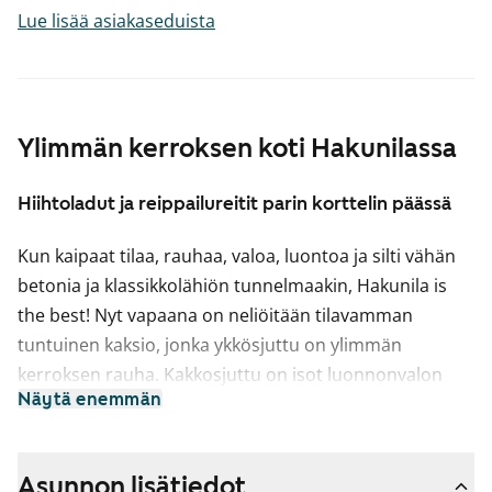
Lue lisää asiakaseduista
Ylimmän kerroksen koti Hakunilassa
Hiihtoladut ja reippailureitit parin korttelin päässä
Kun kaipaat tilaa, rauhaa, valoa, luontoa ja silti vähän
betonia ja klassikkolähiön tunnelmaakin, Hakunila is
the best! Nyt vapaana on neliöitään tilavamman
tuntuinen kaksio, jonka ykkösjuttu on ylimmän
kerroksen rauha. Kakkosjuttu on isot luonnonvalon
Näytä enemmän
vakiovarusteeksi kotiisi tuovat ikkunat ja kolmosjuttu
on eteisen näppärä vaatehuone.
Asuinhuoneissa on laminaattilattiat, keittokomerossa
Asunnon lisätiedot