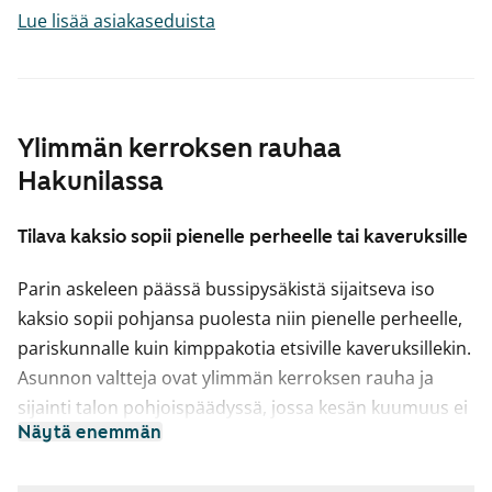
Lue lisää asiakaseduista
Ylimmän kerroksen rauhaa
Hakunilassa
Tilava kaksio sopii pienelle perheelle tai kaveruksille
Parin askeleen päässä bussipysäkistä sijaitseva iso
kaksio sopii pohjansa puolesta niin pienelle perheelle,
pariskunnalle kuin kimppakotia etsiville kaveruksillekin.
Asunnon valtteja ovat ylimmän kerroksen rauha ja
sijainti talon pohjoispäädyssä, jossa kesän kuumuus ei
Näytä enemmän
pääse liikaa hikoiluttamaan. Keittiön ja makuuhuoneen
ikkunoista näkee pitkälle pohjoiseen ja olkkarista