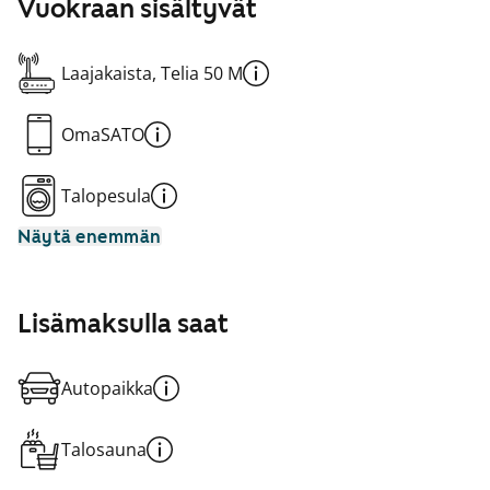
Vuokraan sisältyvät
Laajakaista, Telia 50 M
OmaSATO
Talopesula
Näytä enemmän
Lisämaksulla saat
Autopaikka
Talosauna