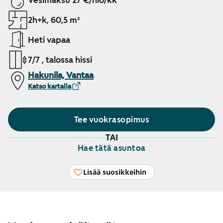
Vesimaksu 27 €/hlö/kk
2h+k, 60,5 m²
Heti vapaa
7/7 , talossa hissi
Hakunila, Vantaa
Katso kartalla
Tee vuokrasopimus
TAI
Hae tätä asuntoa
Lisää suosikkeihin