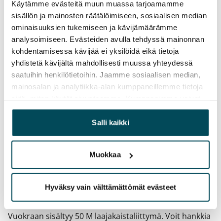
Käytämme evästeitä muun muassa tarjoamamme
Vuokrasopimus
sisällön ja mainosten räätälöimiseen, sosiaalisen median
Toistaiseksi voimassa oleva, minimi asumisaika
ominaisuuksien tukemiseen ja kävijämäärämme
12 kk
analysoimiseen. Evästeiden avulla tehdyssä mainonnan
kohdentamisessa kävijää ei yksilöidä eikä tietoja
Irtisanomis­mahdollisuus
yhdistetä kävijältä mahdollisesti muussa yhteydessä
12 kk vuokrasopimuksesta tai sopimussakolla
saatuihin henkilötietoihin. Jaamme sosiaalisen median,
aiemmin
mainosalan ja analytiikka-alan kumppaneillemme tietoja
siitä, miten käytät sivustoamme. Kumppanimme voivat
Kotivakuutus
yhdistää näitä tietoja muihin tietoihin, joita olet antanut
Pakollinen, ei sisälly vuokraan
heille tai joita on kerätty, kun olet käyttänyt heidän
Salli kaikki
palvelujaan.
Vesimaksu
27 €/hlö/kk
Muokkaa
Sähkömaksu
Vuokralainen solmii itse sähkösopimuksen.
Hyväksy vain välttämättömät evästeet
Laajakaista
Vuokraan sisältyy 50 M laajakaistaliittymä. Voit hankkia