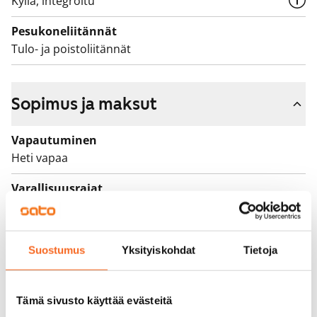
Kyllä, integroitu
Pesukoneliitännät
Tulo- ja poistoliitännät
Sopimus ja maksut
Vapautuminen
Heti vapaa
Varallisuusrajat
Ei
Vuokra
Suostumus
Yksityiskohdat
Tietoja
779 €/kk
Vuokravakuus
0 €, (yrityksille min. 1 kk vuokra)
Tämä sivusto käyttää evästeitä