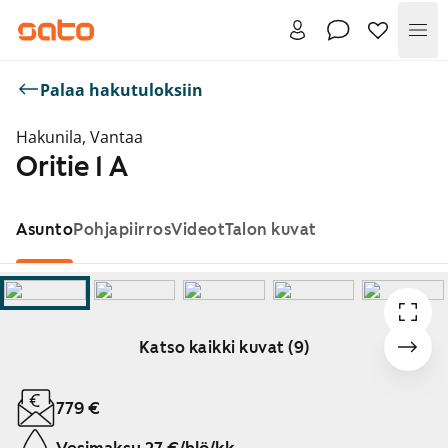
Val
Palaa hakutuloksiin
Hakunila, Vantaa
Oritie 1 A
Asunto
Pohjapiirros
Videot
Talon kuvat
Katso kaikki kuvat (9)
Näytetään dia 1 / 9
779 €