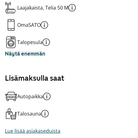
Laajakaista, Telia 50 M
OmaSATO
Talopesula
Näytä enemmän
Lisämaksulla saat
Autopaikka
Talosauna
Lue lisää asiakaseduista