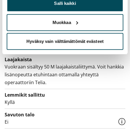
Kotivakuutus
heille tai joita on kerätty, kun olet käyttänyt heidän
Salli kaikki
Pakollinen, ei sisälly vuokraan
palvelujaan.
Vesimaksu
Muokkaa
27 €/hlö/kk
Sähkömaksu
Hyväksy vain välttämättömät evästeet
Vuokralainen solmii itse sähkösopimuksen.
Laajakaista
Vuokraan sisältyy 50 M laajakaistaliittymä. Voit hankkia
lisänopeutta etuhintaan ottamalla yhteyttä
operaattoriin Telia.
Lemmikit sallittu
Kyllä
Savuton talo
Ei