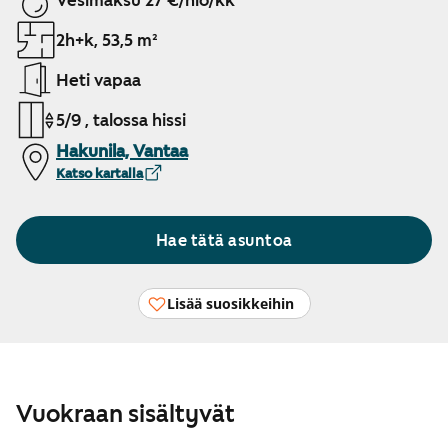
Vesimaksu 27 €/hlö/kk
2h+k, 53,5 m²
Heti vapaa
5/9 , talossa hissi
Hakunila, Vantaa
Katso kartalla
Hae tätä asuntoa
Lisää suosikkeihin
Vuokraan sisältyvät