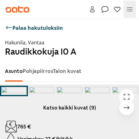
Val
Palaa hakutuloksiin
Hakunila, Vantaa
Raudikkokuja 10 A
Asunto
Pohjapiirros
Talon kuvat
Katso kaikki kuvat (9)
Näytetään dia 1 / 9
765 €