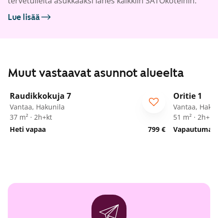
tervetulleita asukkaaksi lähes kaikkiin SATOkoteihin.
Lue lisää
Muut vastaavat asunnot alueelta
1
/
24
Raudikkokuja 7
Oritie 1
Vantaa, Hakunila
Vantaa, Hakun
37 m² · 2h+kt
51 m² · 2h+k
Heti vapaa
799 €
Vapautumassa