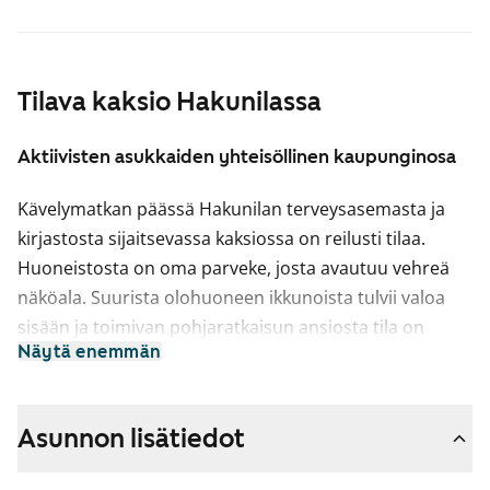
Tilava kaksio Hakunilassa
Aktiivisten asukkaiden yhteisöllinen kaupunginosa
Kävelymatkan päässä Hakunilan terveysasemasta ja
kirjastosta sijaitsevassa kaksiossa on reilusti tilaa.
Huoneistosta on oma parveke, josta avautuu vehreä
näköala. Suurista olohuoneen ikkunoista tulvii valoa
sisään ja toimivan pohjaratkaisun ansiosta tila on
Näytä enemmän
helppo kalustaa monella tapaa.
Erilliseen keittiöön mahtuu ruokapöytä ja säilytystilaa
on sekä eteisessä että makuuhuoneessa. Keittiössä on
Asunnon lisätiedot
nelilevyinen hella ja jää-pakastinkaappi.