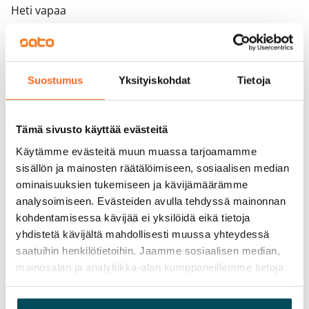
Heti vapaa
Varallisuusrajat
Ei
Suostumus
Yksityiskohdat
Tietoja
Vuokra
765 €/kk
Tämä sivusto käyttää evästeitä
Vuokravakuus
0 €, (yrityksille min. 1 kk vuokra)
Käytämme evästeitä muun muassa tarjoamamme
sisällön ja mainosten räätälöimiseen, sosiaalisen median
Vuokrasopimus
ominaisuuksien tukemiseen ja kävijämäärämme
Toistaiseksi voimassa oleva, minimi asumisaika
analysoimiseen. Evästeiden avulla tehdyssä mainonnan
12 kk
kohdentamisessa kävijää ei yksilöidä eikä tietoja
yhdistetä kävijältä mahdollisesti muussa yhteydessä
Irtisanomis­mahdollisuus
saatuihin henkilötietoihin. Jaamme sosiaalisen median,
12 kk vuokrasopimuksesta tai sopimussakolla
mainosalan ja analytiikka-alan kumppaneillemme tietoja
aiemmin
siitä, miten käytät sivustoamme. Kumppanimme voivat
yhdistää näitä tietoja muihin tietoihin, joita olet antanut