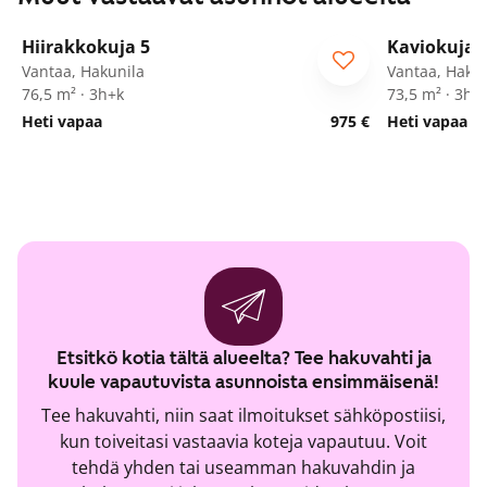
1
/
21
Hiirakkokuja 5
Kaviokuja 
ARA
ARA
Vantaa, Hakunila
Vantaa, Hakun
76,5 m² · 3h+k
73,5 m² · 3h+
Heti vapaa
975 €
Heti vapaa
Etsitkö kotia tältä alueelta? Tee hakuvahti ja
kuule vapautuvista asunnoista ensimmäisenä!
Tee hakuvahti, niin saat ilmoitukset sähköpostiisi,
kun toiveitasi vastaavia koteja vapautuu. Voit
tehdä yhden tai useamman hakuvahdin ja