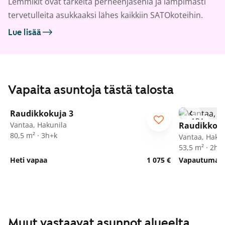
Lemmikit ovat tärkeitä perheenjäseniä ja lämpimästi
tervetulleita asukkaaksi lähes kaikkiin SATOkoteihin.
Lue lisää
Vapaita asuntoja tästä talosta
1
/
23
Raudikkokuja 3
ARA
ARA
Vantaa, Hakunila
Raudikkoku
80,5 m² · 3h+k
Vantaa, Hakun
53,5 m² · 2h+
Heti vapaa
1 075 €
Vapautumassa
Muut vastaavat asunnot alueelta