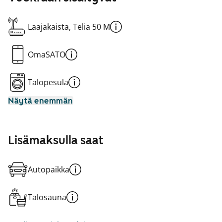
Laajakaista, Telia 50 M
OmaSATO
Talopesula
Näytä enemmän
Lisämaksulla saat
Autopaikka
Talosauna