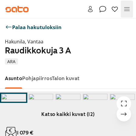
Val
Palaa hakutuloksiin
Hakunila, Vantaa
Raudikkokuja 3 A
ARA
Asunto
Pohjapiirros
Talon kuvat
Katso kaikki kuvat (12)
Näytetään dia 1 / 12
1 079 €