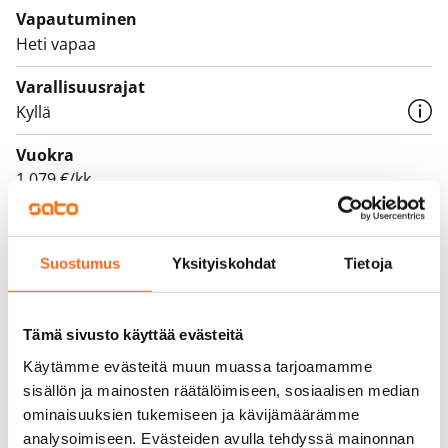
Vapautuminen
Tämä on valtion tukema Varke-asunto (entinen ARA),
Heti vapaa
jossa asukasvalinta perustuu asunnon tarpeen
kiireellisyyteen, hakijoiden tuloihin ja varallisuuteen,
Varallisuusrajat
sekä asunnon tarpeen syyhyn.
Kyllä
Vuokra
1 079 €/kk
Vuokravakuus
0 €
Suostumus
Yksityiskohdat
Tietoja
Vuokrasopimus
Toistaiseksi voimassa oleva, minimi asumisaika
Tämä sivusto käyttää evästeitä
12 kk
Käytämme evästeitä muun muassa tarjoamamme
Irtisanomis­mahdollisuus
sisällön ja mainosten räätälöimiseen, sosiaalisen median
12 kk vuokrasopimuksesta tai sopimussakolla
ominaisuuksien tukemiseen ja kävijämäärämme
aiemmin
analysoimiseen. Evästeiden avulla tehdyssä mainonnan