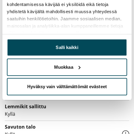
kohdentamisessa kävijää ei yksilöidä eikä tietoja
Kotivakuutus
yhdistetä kävijältä mahdollisesti muussa yhteydessä
Pakollinen, ei sisälly vuokraan
saatuihin henkilötietoihin. Jaamme sosiaalisen median,
mainosalan ja analytiikka-alan kumppaneillemme tietoja
Vesimaksu
siitä, miten käytät sivustoamme. Kumppanimme voivat
Kulutuksen mukaan
yhdistää näitä tietoja muihin tietoihin, joita olet antanut
heille tai joita on kerätty, kun olet käyttänyt heidän
Salli kaikki
Sähkömaksu
palvelujaan.
Vuokralainen solmii itse sähkösopimuksen.
Muokkaa
Laajakaista
Vuokraan sisältyy 50 M laajakaistaliittymä. Voit hankkia
lisänopeutta etuhintaan ottamalla yhteyttä
Hyväksy vain välttämättömät evästeet
operaattoriin Telia.
Lemmikit sallittu
Kyllä
Savuton talo