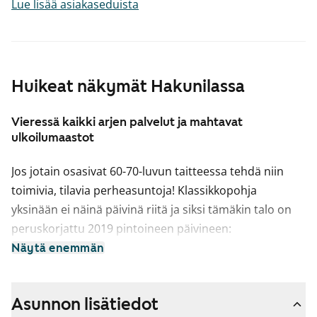
Lue lisää asiakaseduista
Huikeat näkymät Hakunilassa
Vieressä kaikki arjen palvelut ja mahtavat
ulkoilumaastot
Jos jotain osasivat 60-70-luvun taitteessa tehdä niin
toimivia, tilavia perheasuntoja! Klassikkopohja
yksinään ei näinä päivinä riitä ja siksi tämäkin talo on
peruskorjattu 2019 pintoineen päivineen:
helppohoitoiset laminaattilattiat, kaakeloidut kylpytilat
Näytä enemmän
kestävine Kide-kalusteineen ja nätti vaaleasävyinen ja
hyvin varusteltu keittiö tekevät arjesta sujuvaa ja
Asunnon lisätiedot
kodista kivan katsella.