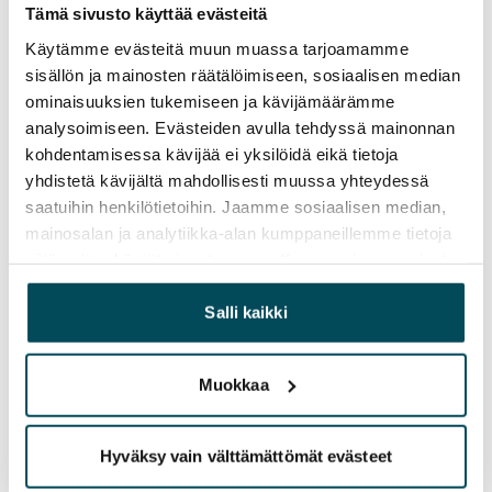
0 €, (yrityksille min. 1 kk vuokra)
Tämä sivusto käyttää evästeitä
Käytämme evästeitä muun muassa tarjoamamme
Kotivakuutus
sisällön ja mainosten räätälöimiseen, sosiaalisen median
Pakollinen, ei sisälly vuokraan
ominaisuuksien tukemiseen ja kävijämäärämme
analysoimiseen. Evästeiden avulla tehdyssä mainonnan
Vesimaksu
kohdentamisessa kävijää ei yksilöidä eikä tietoja
27 €/hlö/kk
yhdistetä kävijältä mahdollisesti muussa yhteydessä
Sähkömaksu
saatuihin henkilötietoihin. Jaamme sosiaalisen median,
Vuokralainen solmii itse sähkösopimuksen.
mainosalan ja analytiikka-alan kumppaneillemme tietoja
siitä, miten käytät sivustoamme. Kumppanimme voivat
Laajakaista
yhdistää näitä tietoja muihin tietoihin, joita olet antanut
Vuokraan sisältyy 50 M laajakaistaliittymä. Voit hankkia
heille tai joita on kerätty, kun olet käyttänyt heidän
Salli kaikki
lisänopeutta etuhintaan ottamalla yhteyttä
palvelujaan.
operaattoriin Telia.
Muokkaa
Lemmikit sallittu
Kyllä
Hyväksy vain välttämättömät evästeet
Savuton talo