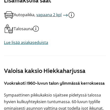
Lisämaksulla saat
Autopaikka,
vapaana 2 kpl
Talosauna
Lue lisää asiakaseduista
Valoisa kaksio Hiekkaharjussa
Vuokrakoti 1960-luvun talon ylimmässä kerroksessa
Sympaattinen pikkukaksio sijaitsee pidetyssä talossa
hyvien kulkuyhteyksien tuntumassa. 60-luvun tyylille
ominaisesti asunnon valttina ovat todella isot ikkunat,