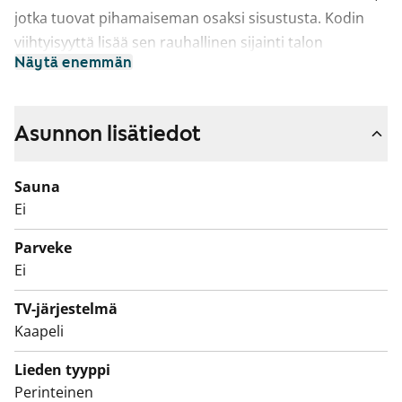
jotka tuovat pihamaiseman osaksi sisustusta. Kodin
viihtyisyyttä lisää sen rauhallinen sijainti talon
Näytä enemmän
ylimmässä kerroksessa.
Asuinhuoneissa on helppohoitoinen laminaattilattia ja
kylpyhuone on kaakeloitu. Keittokomerossa on
Asunnon lisätiedot
jääkaappi ja nelilevyinen sähköliesi.
Sauna
Tervetuloa kurkkaamaan paikan päälle, voisiko tästä
Ei
tulla elämäsi uusi vuokrakoti!
Parveke
Ei
TV-järjestelmä
Kaapeli
Lieden tyyppi
Perinteinen