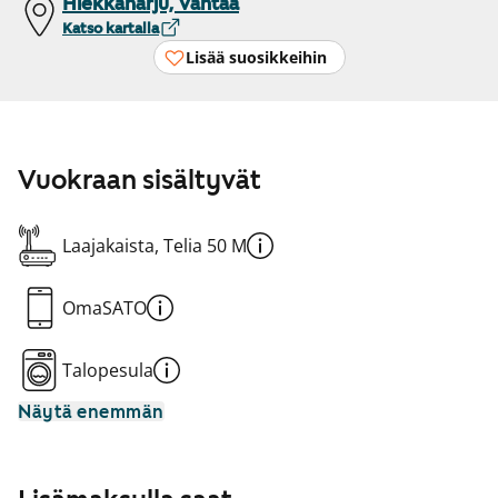
Hiekkaharju, Vantaa
Katso kartalla
Lisää suosikkeihin
Vuokraan sisältyvät
Laajakaista, Telia 50 M
OmaSATO
Talopesula
Näytä enemmän