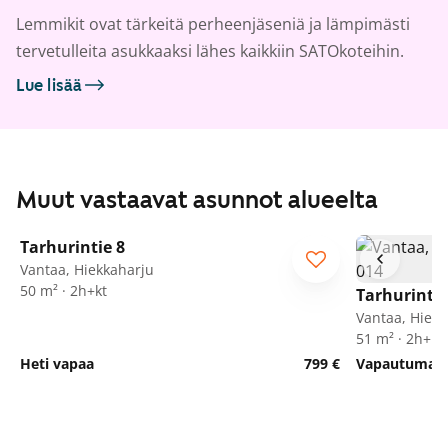
Lemmikit ovat tärkeitä perheenjäseniä ja lämpimästi
tervetulleita asukkaaksi lähes kaikkiin SATOkoteihin.
Lue lisää
Muut vastaavat asunnot alueelta
1
/
15
Tarhurintie 8
Vantaa, Hiekkaharju
50 m² · 2h+kt
Tarhurintie
Vantaa, Hiekk
51 m² · 2h+kt
Heti vapaa
799 €
Vapautumassa