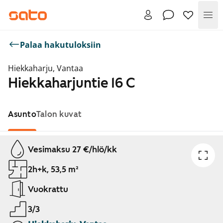
Val
Palaa hakutuloksiin
Hiekkaharju, Vantaa
Hiekkaharjuntie 16 C
Asunto
Talon kuvat
Näytetään dia 1 / 1
Vesimaksu 27 €/hlö/kk
2h+k, 53,5 m²
Vuokrattu
3/3