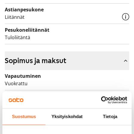
Astianpesukone
Liitännät
Pesukoneliitännät
Tuloliitäntä
Sopimus ja maksut
Vapautuminen
Vuokrattu
Varallisuusrajat
Ei
Vuokra
Suostumus
Yksityiskohdat
Tietoja
Vuokravakuus