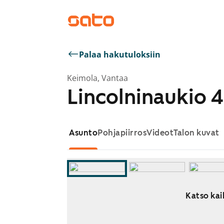
Palaa hakutuloksiin
Keimola, Vantaa
Lincolninaukio 4
Asunto
Pohjapiirros
Videot
Talon kuvat
Katso kai
Näytetään dia 1 / 9