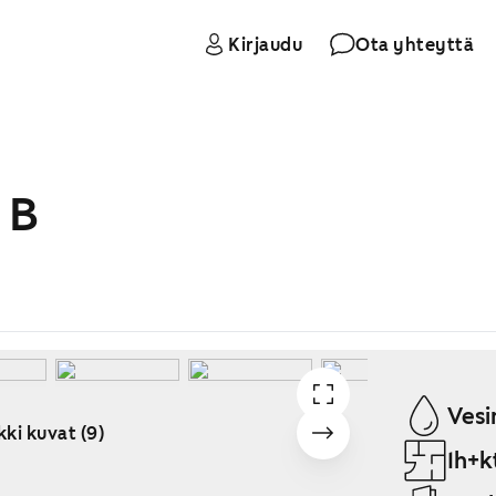
Kirjaudu
Ota yhteyttä
 B
Vesi
kki kuvat (9)
1h+k