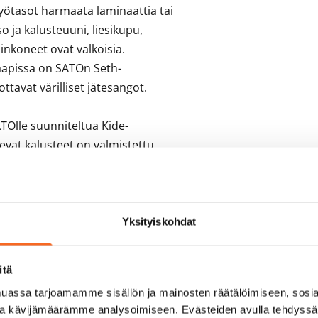
 työtasot harmaata laminaattia tai 
 ja kalusteuuni, liesikupu, 
nkoneet ovat valkoisia. 
kaapissa on SATOn Seth-
ttavat värilliset jätesangot.

TOlle suunniteltua Kide-
evat kalusteet on valmistettu 
nlippu että Design from Finland -
 ja lattiat harmaata laattaa. 
 pyykinpesukoneelle.
Yksityiskohdat
itä
assa tarjoamamme sisällön ja mainosten räätälöimiseen, sosia
ja kävijämäärämme analysoimiseen. Evästeiden avulla tehdyss