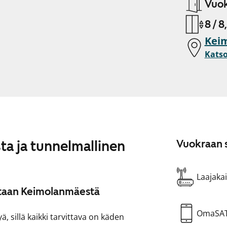
Vuok
8 / 8
Keim
Katso
a ja tunnelmallinen
Vuokraan s
Laajakai
ntaan Keimolanmäestä
OmaSA
, sillä kaikki tarvittava on käden