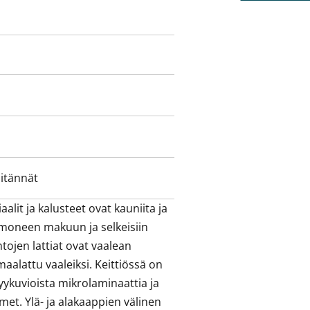
en tilaihmeeseen! Olisiko tässä
6 minuutin bussimatkan päässä.
tkan päässä.
iitännät
lit ja kalusteet ovat kauniita ja 
 moneen makuun ja selkeisiin 
tojen lattiat ovat vaalean 
alattu vaaleiksi. Keittiössä on 
yykuvioista mikrolaminaattia ja 
met. Ylä- ja alakaappien välinen 