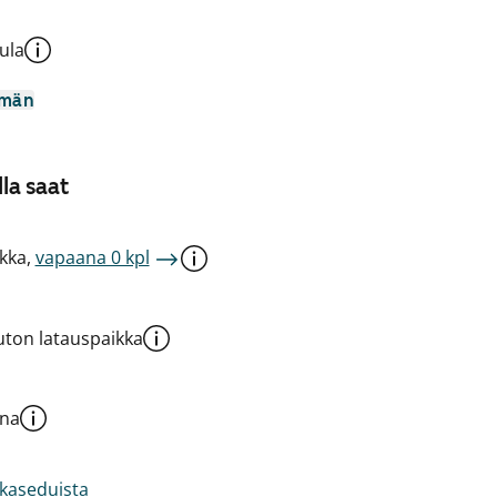
ula
mmän
la saat
kka,
vapaana 0 kpl
ton latauspaikka
una
akaseduista