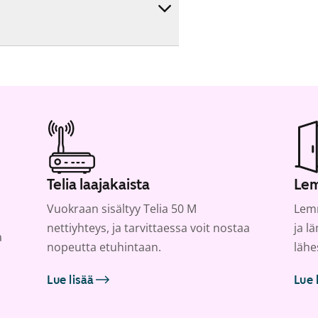
Telia laajakaista
Lem
Vuokraan sisältyy Telia 50 M
Lemm
nettiyhteys, ja tarvittaessa voit nostaa
ja l
a
nopeutta etuhintaan.
lähe
Lue lisää
Lue 