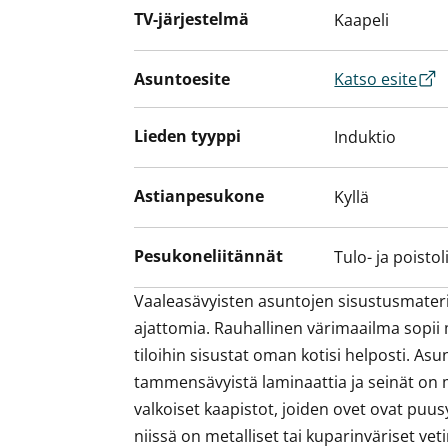
TV-järjestelmä
Kaapeli
tilaa myös pyykkikoneellesi.
Tule näytölle ja ihastu tähän sympaattise
Asuntoesite
Katso esite
uusi vuokrakotisi?
5.10.2023 aukeava ostoskeskus Kivis on 
Lieden tyyppi
Induktio
Ostoskeskus Kivis on 6 minuutin bussima
Astianpesukone
Kyllä
Pesukoneliitännät
Tulo- ja poistol
Vaaleasävyisten asuntojen sisustusmateriaa
ajattomia. Rauhallinen värimaailma sopii
tiloihin sisustat oman kotisi helposti. Asun
tammensävyistä laminaattia ja seinät on ma
valkoiset kaapistot, joiden ovet ovat puus
niissä on metalliset tai kuparinväriset veti