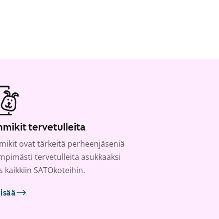
mikit tervetulleita
ikit ovat tärkeitä perheenjäseniä
ämpimästi tervetulleita asukkaaksi
s kaikkiin SATOkoteihin.
lisää