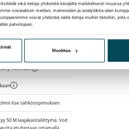
ksilöidä eikä tietoja yhdistetä kävijältä mahdollisesti muussa y
aamme sosiaalisen median, mainosalan ja analytiikka-alan kumppa
panimme voivat yhdistää näitä tietoja muihin tietoihin, joita olet
idän palvelujaan.
ttömät
e min. 1 kk vuokra)
Muokkaa
sisälly vuokraan
ukaan
olmii itse sähkösopimuksen.
yy 50 M laajakaistaliittymä. Voit
peutta etuhintaan ottamalla