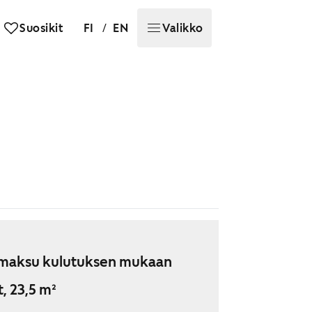
/
Suosikit
FI
EN
Valikko
maksu kulutuksen mukaan
t, 23,5 m²