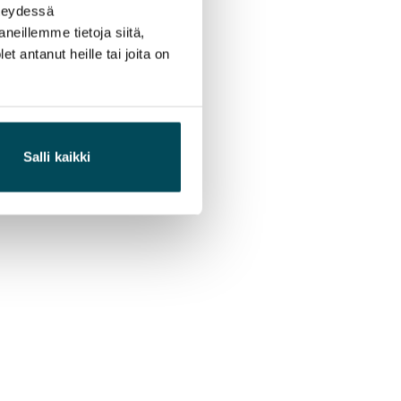
hteydessä
neillemme tietoja siitä,
 antanut heille tai joita on
Salli kaikki