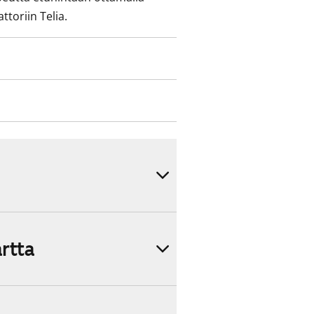
ttoriin Telia.
artta