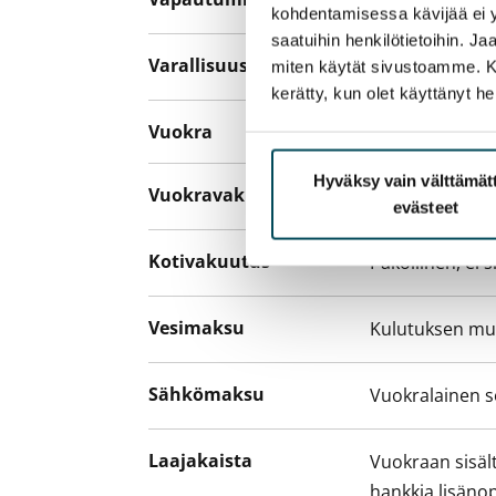
Vuokrattu
kohdentamisessa kävijää ei y
saatuihin henkilötietoihin. J
Varallisuusrajat
Ei
miten käytät sivustoamme. Kump
kerätty, kun olet käyttänyt he
Vuokra
Hyväksy vain välttämä
Vuokravakuus
0 €, (yrityksill
evästeet
Kotivakuutus
Pakollinen, ei 
Vesimaksu
Kulutuksen m
Sähkömaksu
Vuokralainen s
Laajakaista
Vuokraan sisält
hankkia lisäno