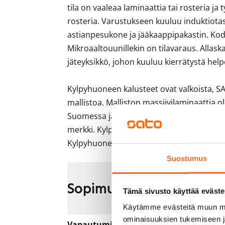
tila on vaaleaa laminaattia tai rosteria ja
rosteria. Varustukseen kuuluu induktiotaso
astianpesukone ja jääkaappipakastin. Kodi
Mikroaaltouunillekin on tilavaraus. Allas
jäteyksikkö, johon kuuluu kierrätystä helpo
Kylpyhuoneen kalusteet ovat valkoista, SA
mallistoa. Malliston massiivilaminaattia ol
Suomessa ja niille on myönnetty sekä Avai
merkki. Kylpyhuoneen seinät ovat valkoista
Kylpyhuoneessa on tilavaraus ja liitännät
Suostumus
Sopimus ja maksut
Tämä sivusto käyttää eväste
Käytämme evästeitä muun mu
ominaisuuksien tukemiseen 
Vapautuminen