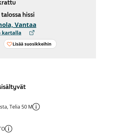
rattu
, talossa hissi
ola, Vantaa
 kartalla
Lisää suosikkeihin
isältyvät
sta, Telia 50 M
TO