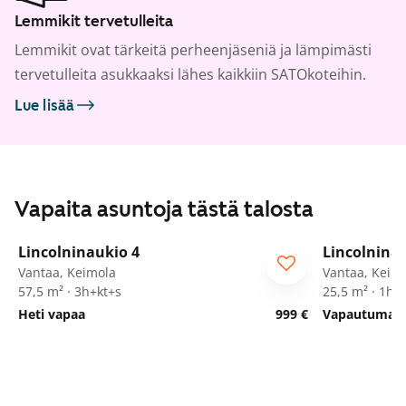
Lemmikit tervetulleita
Lemmikit ovat tärkeitä perheenjäseniä ja lämpimästi
tervetulleita asukkaaksi lähes kaikkiin SATOkoteihin.
Lue lisää
Vapaita asuntoja tästä talosta
1
/
42
Lincolninaukio 4
Lincolnina
Vantaa, Keimola
Vantaa, Keim
57,5 m² · 3h+kt+s
25,5 m² · 1h+
Heti vapaa
999 €
Vapautumassa