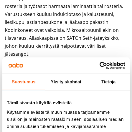
rosteria ja työtasot harmaata laminaattia tai rosteria. 
Varustukseen kuuluu induktiotaso ja kalusteuuni, 
liesikupu, astianpesukone ja jääkaappipakastin. 
Kodinkoneet ovat valkoisia. Mikroaaltouunillekin on 
tilavaraus. Allaskaapissa on SATOn Seth-jäteyksikkö, 
johon kuuluu kierrätystä helpottavat värilliset 
jätesangot.

Kylpyhuoneen kalusteet ovat valkoista, SATOlle 
suunniteltua Kide-mallistoa. Malliston 
Suostumus
Yksityiskohdat
Tietoja
massiivilaminaattia olevat kalusteet on valmistettu 
Suomessa ja niille on myönnetty sekä Avainlippu että 
Design from Finland -merkki. Kylpyhuoneen seinät ovat 
Tämä sivusto käyttää evästeitä
valkoista ja lattiat harmaata laattaa. Kylpyhuoneessa 
Käytämme evästeitä muun muassa tarjoamamme
on tilavaraus ja liitännät pyykinpesukoneelle.
sisällön ja mainosten räätälöimiseen, sosiaalisen median
ominaisuuksien tukemiseen ja kävijämäärämme