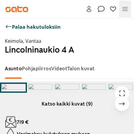
Val
Palaa hakutuloksiin
Keimola, Vantaa
Lincolninaukio 4 A
Asunto
Pohjapiirros
Videot
Talon kuvat
Katso kaikki kuvat (9)
Näytetään dia 1 / 9
719 €