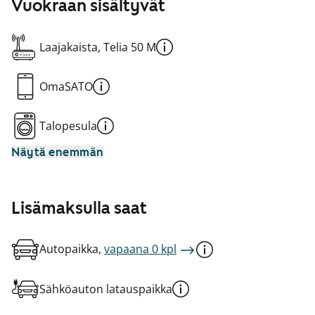
Vuokraan sisältyvät
Laajakaista, Telia 50 M
OmaSATO
Talopesula
Näytä enemmän
Lisämaksulla saat
Autopaikka,
vapaana 0 kpl
Sähköauton latauspaikka