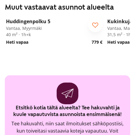
Muut vastaavat asunnot alueelta
1
/
16
Huddingenpolku 5
Kukinkuja 
ARA
Vantaa, Myyrmäki
Vantaa, Marti
40 m² · 1h+k
31,5 m² · 1h+
Heti vapaa
779 €
Heti vapaa
Etsitkö kotia tältä alueelta? Tee hakuvahti ja
kuule vapautuvista asunnoista ensimmäisenä!
Tee hakuvahti, niin saat ilmoitukset sähköpostiisi,
kun toiveitasi vastaavia koteja vapautuu. Voit