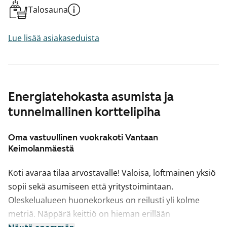
Talosauna
Lue lisää asiakaseduista
Energiatehokasta asumista ja
tunnelmallinen korttelipiha
Oma vastuullinen vuokrakoti Vantaan
Keimolanmäestä
Koti avaraa tilaa arvostavalle! Valoisa, loftmainen yksiö
sopii sekä asumiseen että yritystoimintaan.
Oleskelualueen huonekorkeus on reilusti yli kolme
metriä. Näppärä keittiö on hieman erillään