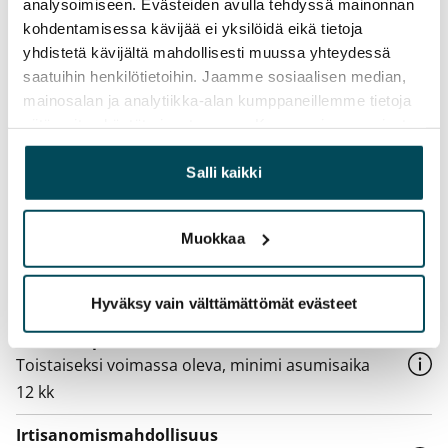
analysoimiseen. Evästeiden avulla tehdyssä mainonnan
Sopimus ja maksut
kohdentamisessa kävijää ei yksilöidä eikä tietoja
yhdistetä kävijältä mahdollisesti muussa yhteydessä
Vapautuminen
saatuihin henkilötietoihin. Jaamme sosiaalisen median,
Vapautumassa 1.9.
mainosalan ja analytiikka-alan kumppaneillemme tietoja
siitä, miten käytät sivustoamme. Kumppanimme voivat
Varallisuusrajat
yhdistää näitä tietoja muihin tietoihin, joita olet antanut
Ei
heille tai joita on kerätty, kun olet käyttänyt heidän
Salli kaikki
palvelujaan.
Vuokra
719 €/kk
Muokkaa
Vuokravakuus
0 €, (yrityksille min. 1 kk vuokra)
Hyväksy vain välttämättömät evästeet
Vuokrasopimus
Toistaiseksi voimassa oleva, minimi asumisaika
12 kk
Irtisanomis­mahdollisuus