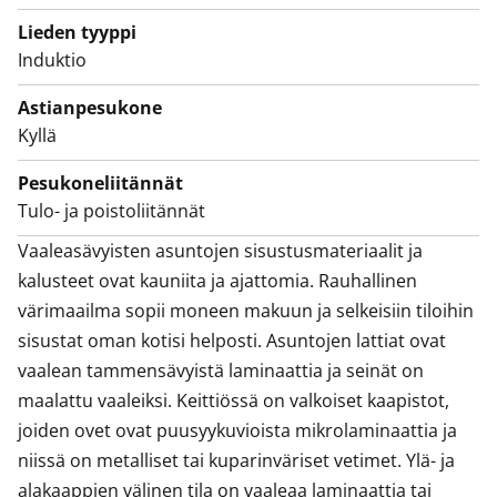
keittiössä on induktiotaso, kalusteuuni, liesikupu,
astianpesukone ja jääkaappipakastin.
Lieden tyyppi
Induktio
Mikroaaltouunillekin on tilavaraus. Tässä keittiössä on
ilo kokkailla!
Astianpesukone
Kyllä
Arjen varma piristys on uutuuttaan hohtava
kotikylpylä, jonka seinät ovat valkoista ja lattia
Pesukoneliitännät
harmaata laattaa. Tehopohjaisessa kylpyhuoneessa on
Tulo- ja poistoliitännät
tilaa myös pyykkikoneellesi.
Vaaleasävyisten asuntojen sisustusmateriaalit ja 
Tule näytölle ja ihastu tähän ilmavaan tilaihmeeseen!
kalusteet ovat kauniita ja ajattomia. Rauhallinen 
Olisiko tässä uusi vuokrakotisi - ja ehkä myös
värimaailma sopii moneen makuun ja selkeisiin tiloihin 
työpaikkasi?
sisustat oman kotisi helposti. Asuntojen lattiat ovat 
vaalean tammensävyistä laminaattia ja seinät on 
Ostoskeskus Kivis on 6 minuutin bussimatkan päässä.
maalattu vaaleiksi. Keittiössä on valkoiset kaapistot, 
joiden ovet ovat puusyykuvioista mikrolaminaattia ja 
niissä on metalliset tai kuparinväriset vetimet. Ylä- ja 
alakaappien välinen tila on vaaleaa laminaattia tai 