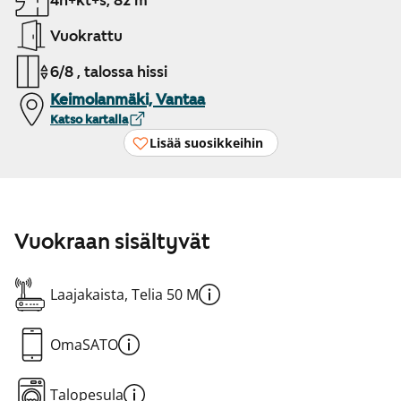
4h+kt+s, 82 m²
Vuokrattu
6/8 , talossa hissi
Keimolanmäki, Vantaa
Katso kartalla
Lisää suosikkeihin
Vuokraan sisältyvät
Laajakaista, Telia 50 M
OmaSATO
Talopesula