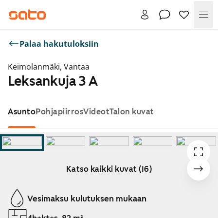
Val
Palaa hakutuloksiin
Keimolanmäki, Vantaa
Leksankuja 3 A
Asunto
Pohjapiirros
Videot
Talon kuvat
Katso kaikki kuvat (16)
Näytetään dia 1 / 16
Vesimaksu kulutuksen mukaan