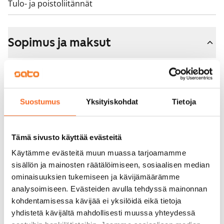
Tulo- ja poistoliitännät
Sopimus ja maksut
Vapautuminen
Vuokrattu
Varallisuusrajat
Suostumus
Yksityiskohdat
Tietoja
Ei
Vuokra
Tämä sivusto käyttää evästeitä
Käytämme evästeitä muun muassa tarjoamamme
Vuokravakuus
sisällön ja mainosten räätälöimiseen, sosiaalisen median
0 €, (yrityksille min. 1 kk vuokra)
ominaisuuksien tukemiseen ja kävijämäärämme
analysoimiseen. Evästeiden avulla tehdyssä mainonnan
Kotivakuutus
kohdentamisessa kävijää ei yksilöidä eikä tietoja
Pakollinen, ei sisälly vuokraan
yhdistetä kävijältä mahdollisesti muussa yhteydessä