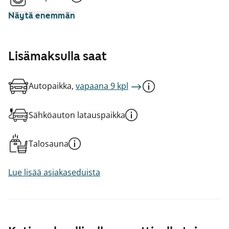
Näytä enemmän
Lisämaksulla saat
Autopaikka,
vapaana 9 kpl
Sähköauton latauspaikka
Talosauna
Lue lisää asiakaseduista