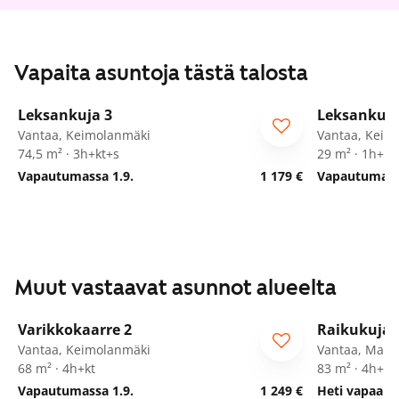
Vapaita asuntoja tästä talosta
1
/
29
Leksankuja 3
Leksankuja
Vantaa, Keimolanmäki
Vantaa, Keim
74,5 m² · 3h+kt+s
29 m² · 1h+kt
Vapautumassa 1.9.
1 179 €
Vapautumassa
Muut vastaavat asunnot alueelta
1
/
25
Varikkokaarre 2
Raikukuja 
Vantaa, Keimolanmäki
Vantaa, Marti
68 m² · 4h+kt
83 m² · 4h+k
Vapautumassa 1.9.
1 249 €
Heti vapaa