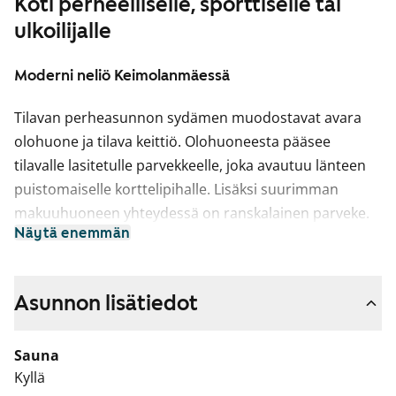
Koti perheelliselle, sporttiselle tai
ulkoilijalle
Moderni neliö Keimolanmäessä
Tilavan perheasunnon sydämen muodostavat avara
olohuone ja tilava keittiö. Olohuoneesta pääsee
tilavalle lasitetulle parvekkeelle, joka avautuu länteen
puistomaiselle korttelipihalle. Lisäksi suurimman
makuuhuoneen yhteydessä on ranskalainen parveke.
Näytä enemmän
Oma kodin sauna tarjoaa makoisat löylyt päivän
päätteeksi.
Asuintilojen lattiat ovat tumman harmaata
Asunnon lisätiedot
tammilaminaattia. Keittiön kaapistojen ovet ovat
raikkaan valkoiset ja ylä- ja alakaappien välinen tila on
Sauna
laatoitettu vaalealla veden vihreällä laatalla. Työtaso on
Kyllä
mustaa kiveä mukailevaa laminaattia. Varustukseen