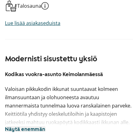
Talosauna
Lue lisää asiakaseduista
Modernisti sisustettu yksiö
Kodikas vuokra-asunto Keimolanmäessä
Valoisan pikkukodin ikkunat suuntaavat kolmeen
ilmansuuntaan ja olohuoneesta avautuu
mannermaista tunnelmaa luova ranskalainen parveke.
Keittiötila yhdistyy oleskelutiloihin ja kaapistojen
jatkeeksi mahtuu ruokapöytä kodikkaasti ikkunan alle.
Näytä enemmän
Asuintilojen lattiat ovat vaalean harmaata tammea