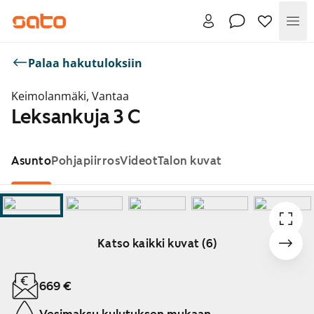
Val
Palaa hakutuloksiin
Keimolanmäki, Vantaa
Leksankuja 3 C
Asunto
Pohjapiirros
Videot
Talon kuvat
Katso kaikki kuvat (6)
Näytetään dia 1 / 6
669 €