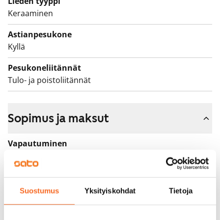
Lieden tyyppi
Keraaminen
Astianpesukone
Kyllä
Pesukoneliitännät
Tulo- ja poistoliitännät
Sopimus ja maksut
Vapautuminen
Vapautumassa 1.9.
Varallisuusrajat
Ei
Suostumus
Yksityiskohdat
Tietoja
Vuokra