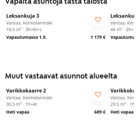
Vapaita asuntoja tästä talosta
1
/
29
Leksankuja 3
Leksankuja
Vantaa, Keimolanmäki
Vantaa, Keim
74,5 m² · 3h+kt+s
44 m² · 2h+kt
Vapautumassa 1.9.
1 179 €
Vapautumassa
Muut vastaavat asunnot alueelta
1
/
17
Varikkokaarre 2
Varikkokaa
Vantaa, Keimolanmäki
Vantaa, Keim
30,5 m² · 1h+kt
29,5 m² · 1h+
Heti vapaa
689 €
Heti vapaa