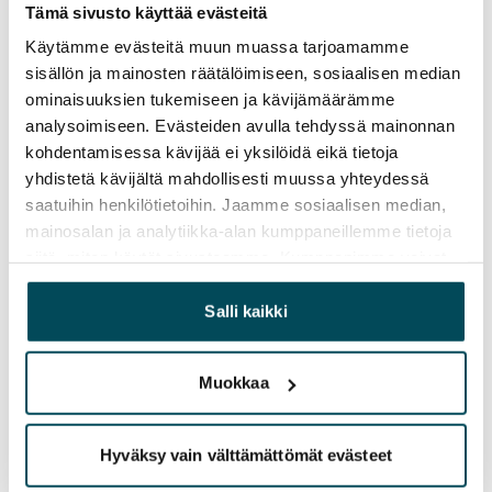
669 €/kk
Tämä sivusto käyttää evästeitä
Käytämme evästeitä muun muassa tarjoamamme
Vuokravakuus
sisällön ja mainosten räätälöimiseen, sosiaalisen median
0 €, (yrityksille min. 1 kk vuokra)
ominaisuuksien tukemiseen ja kävijämäärämme
Vuokrasopimus
analysoimiseen. Evästeiden avulla tehdyssä mainonnan
Toistaiseksi voimassa oleva, minimi asumisaika
kohdentamisessa kävijää ei yksilöidä eikä tietoja
yhdistetä kävijältä mahdollisesti muussa yhteydessä
12 kk
saatuihin henkilötietoihin. Jaamme sosiaalisen median,
Irtisanomis­mahdollisuus
mainosalan ja analytiikka-alan kumppaneillemme tietoja
12 kk vuokrasopimuksesta tai sopimussakolla
siitä, miten käytät sivustoamme. Kumppanimme voivat
aiemmin
yhdistää näitä tietoja muihin tietoihin, joita olet antanut
heille tai joita on kerätty, kun olet käyttänyt heidän
Salli kaikki
Kotivakuutus
palvelujaan.
Pakollinen, ei sisälly vuokraan
Muokkaa
Vesimaksu
Kulutuksen mukaan
Hyväksy vain välttämättömät evästeet
Sähkömaksu