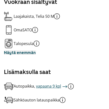
Vuokraan sisältyvät
Laajakaista, Telia 50 M
OmaSATO
Talopesula
Näytä enemmän
Lisämaksulla saat
Autopaikka,
vapaana 9 kpl
Sähköauton latauspaikka