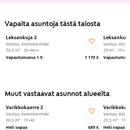
Vapaita asuntoja tästä talosta
1
/
29
Leksankuja 3
Leksankuja
Vantaa, Keimolanmäki
Vantaa, Keim
74,5 m² · 3h+kt+s
29 m² · 1h+kt
Vapautumassa 1.9.
1 179 €
Vapautumassa
Muut vastaavat asunnot alueelta
1
/
17
Varikkokaarre 2
Varikkokaa
Vantaa, Keimolanmäki
Vantaa, Keim
30,5 m² · 1h+kt
29,5 m² · 1h+
Heti vapaa
689 €
Heti vapaa