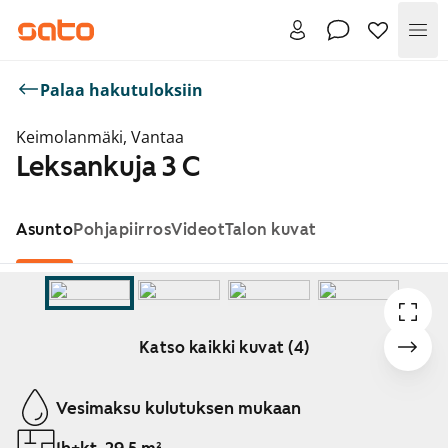
Val
Palaa hakutuloksiin
Keimolanmäki, Vantaa
Leksankuja 3 C
Asunto
Pohjapiirros
Videot
Talon kuvat
Katso kaikki kuvat (4)
Näytetään dia 1 / 4
Vesimaksu kulutuksen mukaan