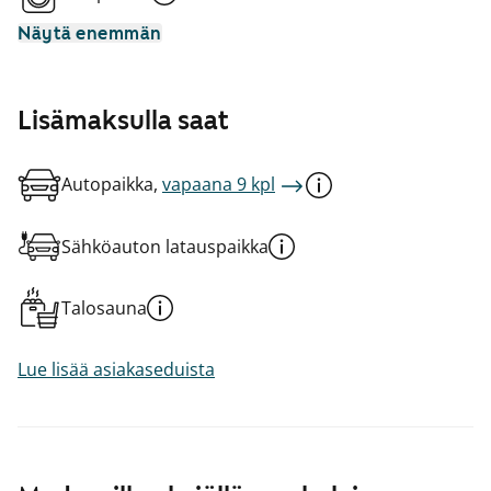
Näytä enemmän
Lisämaksulla saat
Autopaikka,
vapaana 9 kpl
Sähköauton latauspaikka
Talosauna
Lue lisää asiakaseduista