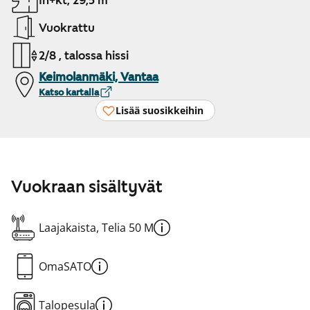
1h+kt, 29,5 m²
Vuokrattu
2/8 , talossa hissi
Keimolanmäki, Vantaa
Katso kartalla
Lisää suosikkeihin
Vuokraan sisältyvät
Laajakaista, Telia 50 M
OmaSATO
Talopesula