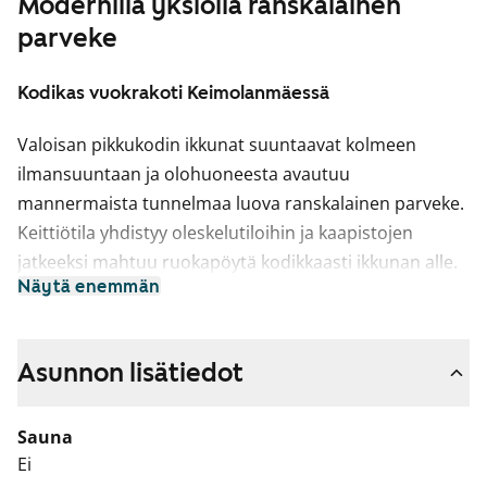
Modernilla yksiöllä ranskalainen
parveke
Kodikas vuokrakoti Keimolanmäessä
Valoisan pikkukodin ikkunat suuntaavat kolmeen
ilmansuuntaan ja olohuoneesta avautuu
mannermaista tunnelmaa luova ranskalainen parveke.
Keittiötila yhdistyy oleskelutiloihin ja kaapistojen
jatkeeksi mahtuu ruokapöytä kodikkaasti ikkunan alle.
Näytä enemmän
Asuintilojen lattiat ovat vaalean harmaata tammea
mukailevaa laminaattia.
Keittiön kaapistojen ovet ovat raikkaan valkoiset ja ylä-
Asunnon lisätiedot
ja alakaappien välinen tila on laatoitettu burgundyn
punaisella laatalla. Laminaattityötaso on harmaan
Sauna
tammen sävyinen. Astianpesukone on valmiina.
Ei