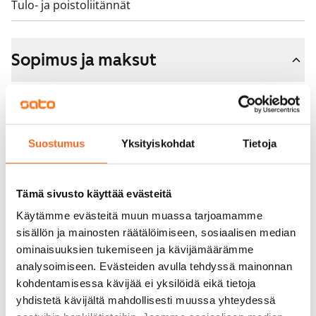
Tulo- ja poistoliitännät
Sopimus ja maksut
Vapautuminen
Vuokrattu
Varallisuusrajat
Suostumus
Yksityiskohdat
Tietoja
Ei
Vuokra
Tämä sivusto käyttää evästeitä
Käytämme evästeitä muun muassa tarjoamamme
Vuokravakuus
sisällön ja mainosten räätälöimiseen, sosiaalisen median
0 €, (yrityksille min. 1 kk vuokra)
ominaisuuksien tukemiseen ja kävijämäärämme
analysoimiseen. Evästeiden avulla tehdyssä mainonnan
Kotivakuutus
kohdentamisessa kävijää ei yksilöidä eikä tietoja
Pakollinen, ei sisälly vuokraan
yhdistetä kävijältä mahdollisesti muussa yhteydessä