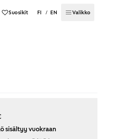
/
Suosikit
FI
EN
Valikko
€
ö sisältyy vuokraan