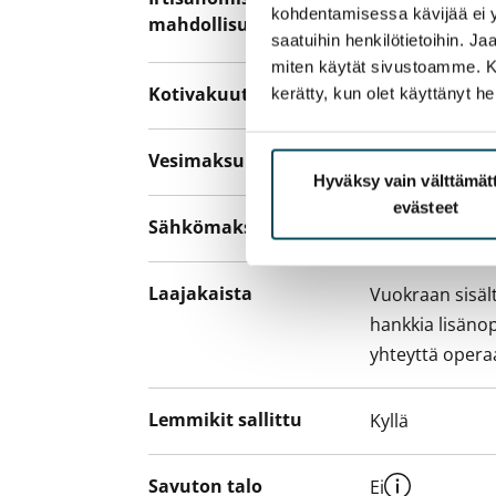
kohdentamisessa kävijää ei y
mahdollisuus
sopimussakoll
saatuihin henkilötietoihin. J
miten käytät sivustoamme. Kump
Kotivakuutus
Pakollinen, ei 
kerätty, kun olet käyttänyt he
Vesimaksu
27 €/hlö/kk
Hyväksy vain välttämä
evästeet
Sähkömaksu
Sisältyy vuokr
Laajakaista
Vuokraan sisält
hankkia lisäno
yhteyttä operaa
Lemmikit sallittu
Kyllä
Savuton talo
Ei