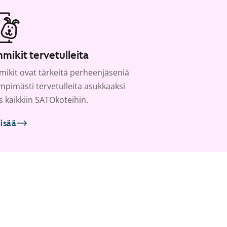
mikit tervetulleita
ikit ovat tärkeitä perheenjäseniä
ämpimästi tervetulleita asukkaaksi
s kaikkiin SATOkoteihin.
lisää