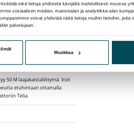
ksilöidä eikä tietoja yhdistetä kävijältä mahdollisesti muussa y
a aiemmin
aamme sosiaalisen median, mainosalan ja analytiikka-alan kumppa
panimme voivat yhdistää näitä tietoja muihin tietoihin, joita olet
sisälly vuokraan
idän palvelujaan.
ttömät
Muokkaa
aan
yy 50 M laajakaistaliittymä. Voit
peutta etuhintaan ottamalla
ttoriin Telia.