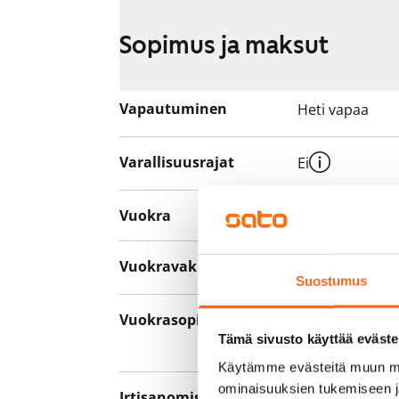
Sopimus ja maksut
Vapautuminen
Heti vapaa
Varallisuusrajat
Ei
Vuokra
819 €/kk
Vuokravakuus
0 €, (yrityksill
Suostumus
Vuokrasopimus
Toistaiseksi v
Tämä sivusto käyttää eväste
asumisaika 12 
Käytämme evästeitä muun mu
ominaisuuksien tukemiseen 
Irtisanomis­
12 kk vuokraso