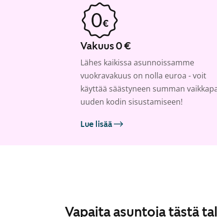
Vakuus 0 €
Lähes kaikissa asunnoissamme
vuokravakuus on nolla euroa - voit
käyttää säästyneen summan vaikkap
uuden kodin sisustamiseen!
Lue lisää
Vapaita asuntoja tästä ta