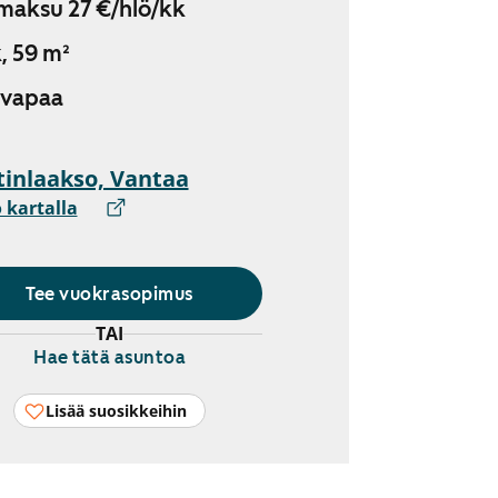
maksu 27 €/hlö/kk
, 59 m²
 vapaa
inlaakso, Vantaa
 kartalla
Tee vuokrasopimus
TAI
Hae tätä asuntoa
Lisää suosikkeihin