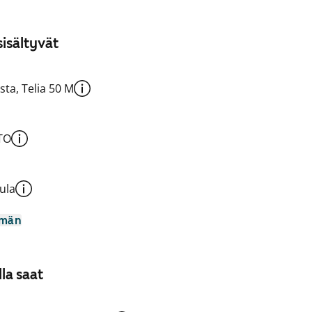
isältyvät
sta, Telia 50 M
TO
ula
mmän
la saat