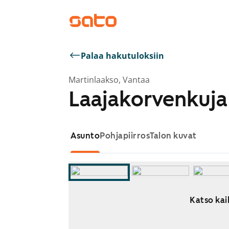
Palaa hakutuloksiin
Martinlaakso, Vantaa
Laajakorvenkuja
Asunto
Pohjapiirros
Talon kuvat
Katso kaik
Näytetään dia 1 / 11