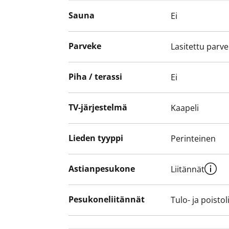
Olisiko tässä uusi elämäsi vuokrakoti? Tu
Sauna
Ei
Parveke
Lasitettu parv
Piha / terassi
Ei
TV-järjestelmä
Kaapeli
Lieden tyyppi
Perinteinen
Astianpesukone
Liitännät
Pesukoneliitännät
Tulo- ja poistol