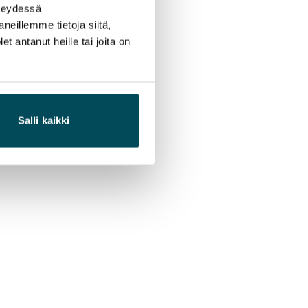
hteydessä
neillemme tietoja siitä,
 antanut heille tai joita on
Salli kaikki