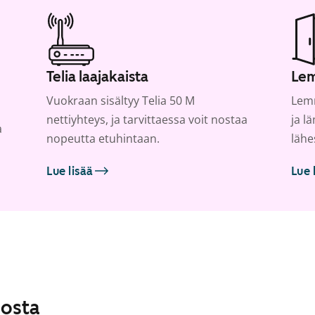
Telia laajakaista
Lem
Vuokraan sisältyy Telia 50 M
Lemm
nettiyhteys, ja tarvittaessa voit nostaa
ja l
a
nopeutta etuhintaan.
lähe
Lue lisää
Lue 
losta