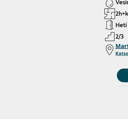
Vesi
2h+k
Heti
2/3
Mart
Katso