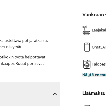
Vuokraan s
Laajakai
 kalustettava pohjaratkaisu.
iset näkymät.
OmaSA
otikokin työtä helpottavat
inkaappi. Ruuat porisevat
Talopes
Näytä ene
n paikka ja liitännät
Lisämaksul