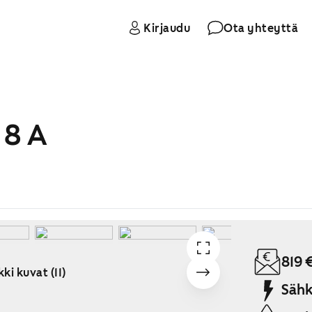
Kirjaudu
Ota yhteyttä
 8 A
819 
ki kuvat (11)
Sähk