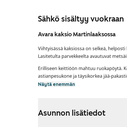
Sähkö sisältyy vuokraan
Avara kaksio Martinlaaksossa
Viihtyisässä kaksiossa on selkeä, helposti
Lasitetulta parvekkeelta avautuvat metsä
Erilliseen keittiöön mahtuu ruokapöytä. K
astianpesukone ja täysikorkea jää-pakast
kypsäksi nelilevyisellä liedellä.
Näytä enemmän
Uusitussa, kaakeloidussa kylpyhuoneessa o
pyykinpesukoneelle.
Asunnon lisätiedot
Asunnon käyttösähkö sisältyy vuokraan.