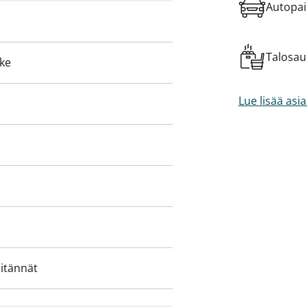
lehan tutustumaan paikan päälle!
Autopai
Talosa
eke
Lue lisää asi
iitännät