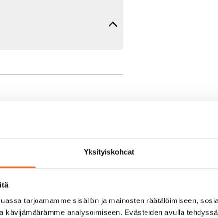
e min. 1 kk vuokra)
Yksityiskohdat
oimassa oleva, minimi
itä
kk
assa tarjoamamme sisällön ja mainosten räätälöimiseen, sosia
ja kävijämäärämme analysoimiseen. Evästeiden avulla tehdyss
pimuksesta tai