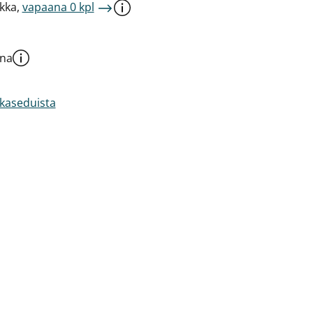
kka,
vapaana 0 kpl
una
akaseduista