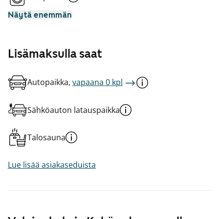
Näytä enemmän
Lisämaksulla saat
Autopaikka,
vapaana 0 kpl
Sähköauton latauspaikka
Talosauna
Lue lisää asiakaseduista