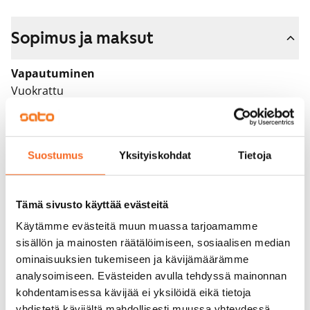
Sopimus ja maksut
Vapautuminen
Vuokrattu
Varallisuusrajat
Ei
Suostumus
Yksityiskohdat
Tietoja
Vuokra
Vuokravakuus
Tämä sivusto käyttää evästeitä
0 €, (yrityksille min. 1 kk vuokra)
Käytämme evästeitä muun muassa tarjoamamme
Kotivakuutus
sisällön ja mainosten räätälöimiseen, sosiaalisen median
Pakollinen, ei sisälly vuokraan
ominaisuuksien tukemiseen ja kävijämäärämme
analysoimiseen. Evästeiden avulla tehdyssä mainonnan
Vesimaksu
kohdentamisessa kävijää ei yksilöidä eikä tietoja
Kulutuksen mukaan
yhdistetä kävijältä mahdollisesti muussa yhteydessä