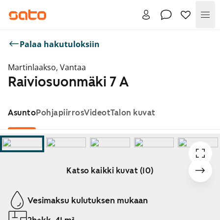
Val
Palaa hakutuloksiin
Martinlaakso, Vantaa
Raiviosuonmäki 7 A
Asunto
Pohjapiirros
Videot
Talon kuvat
Katso kaikki kuvat (10)
Näytetään dia 1 / 10
Vesimaksu kulutuksen mukaan