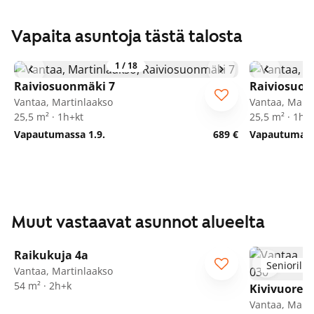
Vapaita asuntoja tästä talosta
1
/
18
Raiviosuonmäki 7
Raiviosuon
Vantaa, Martinlaakso
Vantaa, Marti
25,5 m² · 1h+kt
25,5 m² · 1h+
Vapautumassa 1.9.
689 €
Vapautumassa
Muut vastaavat asunnot alueelta
1
/
24
Raikukuja 4a
Seniorille
Vantaa, Martinlaakso
54 m² · 2h+k
Kivivuorent
Vantaa, Marti