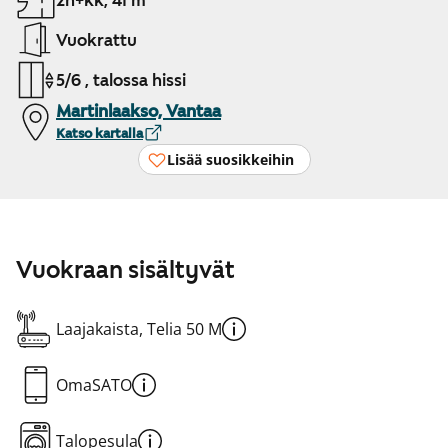
2h+kk, 41 m²
Vuokrattu
5/6 , talossa hissi
Martinlaakso, Vantaa
Katso kartalla
Lisää suosikkeihin
Vuokraan sisältyvät
Laajakaista, Telia 50 M
OmaSATO
Talopesula