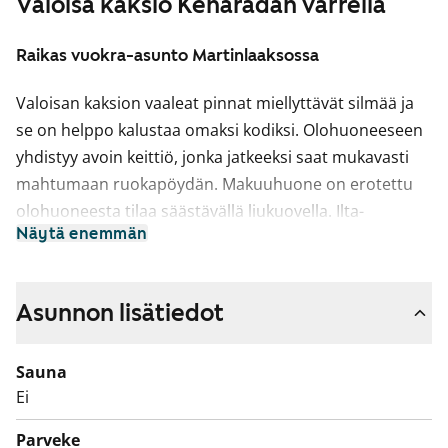
Valoisa kaksio Kehäradan varrella
Raikas vuokra-asunto Martinlaaksossa
Valoisan kaksion vaaleat pinnat miellyttävät silmää ja
se on helppo kalustaa omaksi kodiksi. Olohuoneeseen
yhdistyy avoin keittiö, jonka jatkeeksi saat mukavasti
mahtumaan ruokapöydän. Makuuhuone on erotettu
olohuoneesta tilaa säästävällä liukuovella. Ilta-
Näytä enemmän
aurinkoon aukeavalle lasitetulle parvekkeelle voit
perustaa oman kesäparatiisisi.
Asuinhuoneissa lattiat ovat vaaleaa tammilaminaattia.
Asunnon lisätiedot
Seinät on maalattu lämpimän sävyisellä vaalean
harmaalla. Eteisen ja makuuhuoneiden komerot ovat
Sauna
valkoisia ja ikkunoissa on sälekaihtimet. Keittiön
Ei
kalusteet ovat raikkaan valkoiset. Ylä- ja alakaappien
Parveke
välinen tila ja työtaso ovat harmaata laminaattia.