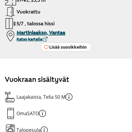
1h+kt, 25,5 m²
Vuokrattu
5/7 , talossa hissi
Martinlaakso, Vantaa
Katso kartalla
Lisää suosikkeihin
Vuokraan sisältyvät
Laajakaista, Telia 50 M
OmaSATO
Talopesula