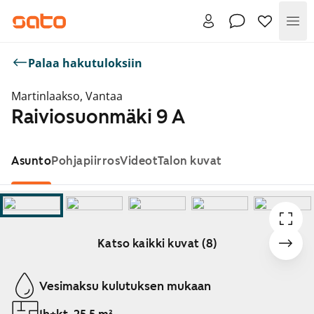
Val
Palaa hakutuloksiin
Martinlaakso, Vantaa
Raiviosuonmäki 9 A
Asunto
Pohjapiirros
Videot
Talon kuvat
Katso kaikki kuvat (8)
Näytetään dia 1 / 8
Vesimaksu kulutuksen mukaan