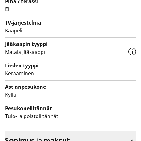
tontin pohjoisen puoleisella laidalla.
Piha / terassi
Ei
TV-järjestelmä
Kaapeli
Jääkaapin tyyppi
Matala jääkaappi
Lieden tyyppi
Keraaminen
Astianpesukone
Kyllä
Pesukoneliitännät
Tulo- ja poistoliitännät
Sopimus ja maksut