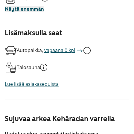
Näytä enemmän
Lisämaksulla saat
Autopaikka,
vapaana 0 kpl
Talosauna
Lue lisää asiakaseduista
Sujuvaa arkea Kehäradan varrella
Uudet vuokra-asunnot Martinlaaksossa