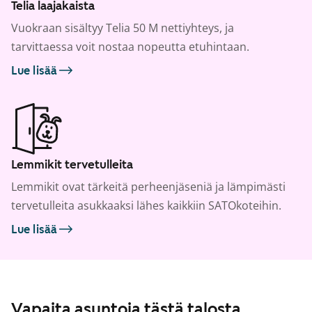
Telia laajakaista
Vuokraan sisältyy Telia 50 M nettiyhteys, ja
tarvittaessa voit nostaa nopeutta etuhintaan.
Lue lisää
Lemmikit tervetulleita
Lemmikit ovat tärkeitä perheenjäseniä ja lämpimästi
tervetulleita asukkaaksi lähes kaikkiin SATOkoteihin.
Lue lisää
Vapaita asuntoja tästä talosta