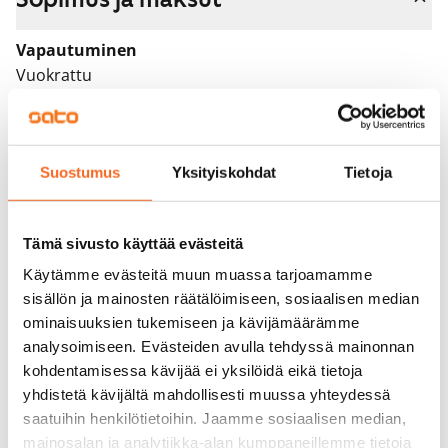
Vapautuminen
Vuokrattu
Varallisuusrajat
Ei
Suostumus
Yksityiskohdat
Tietoja
Vuokra
Vuokravakuus
Tämä sivusto käyttää evästeitä
0 €, (yrityksille min. 1 kk vuokra)
Käytämme evästeitä muun muassa tarjoamamme
Kotivakuutus
sisällön ja mainosten räätälöimiseen, sosiaalisen median
Pakollinen, ei sisälly vuokraan
ominaisuuksien tukemiseen ja kävijämäärämme
analysoimiseen. Evästeiden avulla tehdyssä mainonnan
Vesimaksu
kohdentamisessa kävijää ei yksilöidä eikä tietoja
Kulutuksen mukaan
yhdistetä kävijältä mahdollisesti muussa yhteydessä
saatuihin henkilötietoihin. Jaamme sosiaalisen median,
Sähkömaksu
mainosalan ja analytiikka-alan kumppaneillemme tietoja