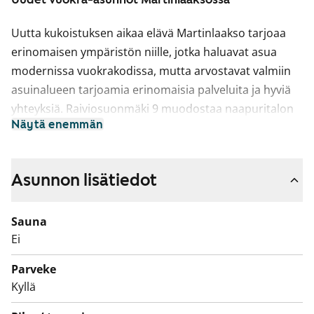
Uutta kukoistuksen aikaa elävä Martinlaakso tarjoaa
erinomaisen ympäristön niille, jotka haluavat asua
modernissa vuokrakodissa, mutta arvostavat valmiin
asuinalueen tarjoamia erinomaisia palveluita ja hyviä
yhteyksiä. Raiviosuonmäki 9 muodostaa naapuritalon
Näytä enemmän
kanssa vehreän puistomaisen pihapiirin. Asunnot ovat
helposti kalustettavia ja napakasta mitoituksestaan
huolimatta esteettömiä. Uuden talon mukavuuksiin
Asunnon lisätiedot
kuuluvat myös modernit yhteistilat: pesula
kuivauskaappeineen, lastenvaunu- ja
Sauna
ulkoiluvälinevarasto sekä saunat sijaitsevat
Ei
maantasokerroksessa. Lisäksi Raiviosuonmäki 7:n
pesula, kuivaushuone, kerhotila ja neljän saunan
Parveke
saunaosasto vilvoitteluterasseineen ovat molempien
Kyllä
talojen asukkaiden käytössä. Autopaikat sijaitsevat