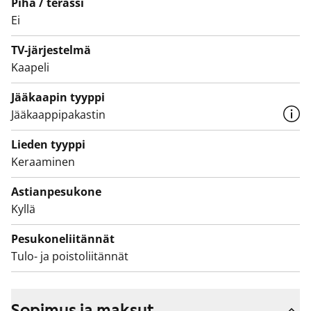
laattaa ja lattian laatoituksen sävy on murrettu
Piha / terassi
Ei
valkoinen. Pesukoneelle on oma paikka.
TV-järjestelmä
Kaapeli
Jääkaapin tyyppi
Jääkaappipakastin
Lieden tyyppi
Keraaminen
Astianpesukone
Kyllä
Pesukoneliitännät
Tulo- ja poistoliitännät
Sopimus ja maksut