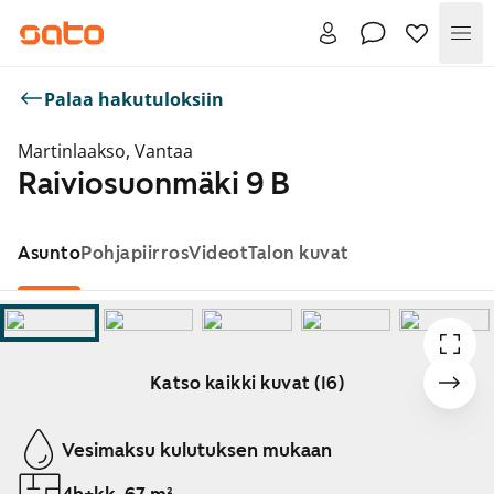
Val
Palaa hakutuloksiin
Martinlaakso, Vantaa
Raiviosuonmäki 9 B
Asunto
Pohjapiirros
Videot
Talon kuvat
Katso kaikki kuvat (16)
Näytetään dia 1 / 16
Vesimaksu kulutuksen mukaan