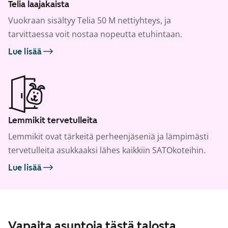
Telia laajakaista
Vuokraan sisältyy Telia 50 M nettiyhteys, ja
tarvittaessa voit nostaa nopeutta etuhintaan.
Lue lisää
Lemmikit tervetulleita
Lemmikit ovat tärkeitä perheenjäseniä ja lämpimästi
tervetulleita asukkaaksi lähes kaikkiin SATOkoteihin.
Lue lisää
Vapaita asuntoja tästä talosta