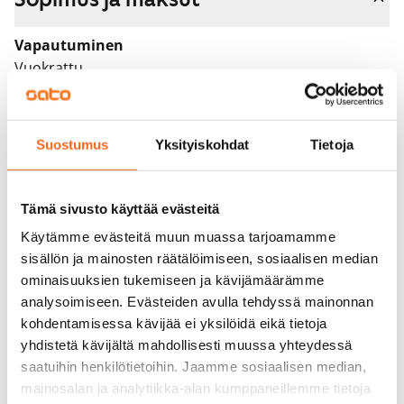
Vapautuminen
Vuokrattu
Varallisuusrajat
Ei
Suostumus
Yksityiskohdat
Tietoja
Vuokra
Vuokravakuus
Tämä sivusto käyttää evästeitä
0 €, (yrityksille min. 1 kk vuokra)
Käytämme evästeitä muun muassa tarjoamamme
sisällön ja mainosten räätälöimiseen, sosiaalisen median
Kotivakuutus
ominaisuuksien tukemiseen ja kävijämäärämme
Pakollinen, ei sisälly vuokraan
analysoimiseen. Evästeiden avulla tehdyssä mainonnan
kohdentamisessa kävijää ei yksilöidä eikä tietoja
Vesimaksu
yhdistetä kävijältä mahdollisesti muussa yhteydessä
Kulutuksen mukaan
saatuihin henkilötietoihin. Jaamme sosiaalisen median,
Sähkömaksu
mainosalan ja analytiikka-alan kumppaneillemme tietoja