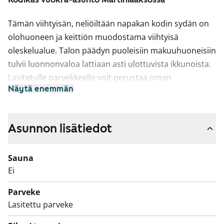
Tämän viihtyisän, neliöiltään napakan kodin sydän on
olohuoneen ja keittiön muodostama viihtyisä
oleskelualue. Talon päädyn puoleisiin makuuhuoneisiin
tulvii luonnonvaloa lattiaan asti ulottuvista ikkunoista.
Lasitetulle parvekkeelle voit perustaa oman
Näytä enemmän
kesäparatiisisi. Kodin lattiat ovat tammilaminaattia ja
seinät on maalattu vaalean harmaalla. Eteisen ja
makuuhuoneiden komerot ovat valkoisia ja ikkunoissa
Asunnon lisätiedot
on sälekaihtimet. Keittiön kalusteet ovat valkoiset. Ylä-
ja alakaappien välinen tila ja työtaso ovat harmaata
Sauna
laminaattia. Keittiön varustukseen kuuluu
Ei
jääkaappipakastin, astianpesukone ja keraaminen liesi.
Kodinkoneet ovat valkoisia. Kylpyhuoneessa kalusteet
Parveke
ovat SATOn Kide-mallistoa, jonka materiaali on
Lasitettu parveke
valkoista massiivilaminaattia. Seinät ovat valkoista