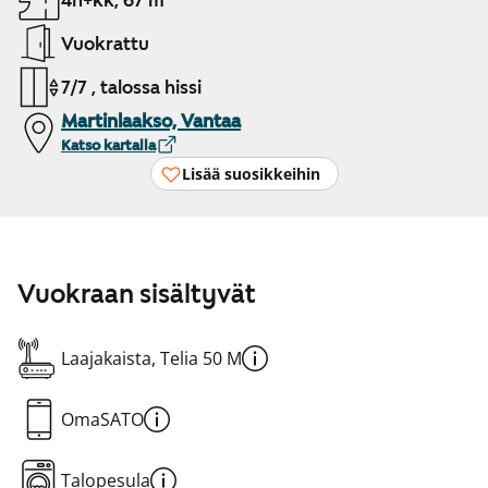
4h+kk, 67 m²
Vuokrattu
7/7 , talossa hissi
Martinlaakso, Vantaa
Katso kartalla
Lisää suosikkeihin
Vuokraan sisältyvät
Laajakaista, Telia 50 M
OmaSATO
Talopesula