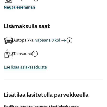
Näytä enemmän
Lisämaksulla saat
Autopaikka,
vapaana 0 kpl
Talosauna
Lue lisää asiakaseduista
Lisätilaa lasitetulla parvekkeella
Kodikas vuokra-asunto Martinlaaksossa