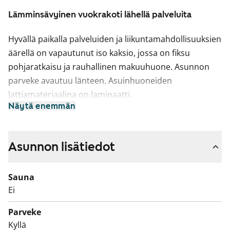
Lämminsävyinen vuokrakoti lähellä palveluita
Hyvällä paikalla palveluiden ja liikuntamahdollisuuksien
äärellä on vapautunut iso kaksio, jossa on fiksu
pohjaratkaisu ja rauhallinen makuuhuone. Asunnon
parveke avautuu länteen. Asuinhuoneiden
lattiamateriaalina on laminaatti.
Näytä enemmän
Erillisessä keittiössä on perinteinen sähköliesi ja tilaa
astianpesukoneellesi. Ikkunan ääreen mahtuu
ruokapöytä. Kylpyhuoneessa on kosteiden tilojen
Asunnon lisätiedot
muovimatto ja kaakeloidut seinät.
Sauna
Tulehan tutustumaan tarkemmin, voisiko tästä tulla
Ei
uusi elämäsi vuokrakoti!
Parveke
Asuntojen parvekkeet ovat toistaiseksi käyttökiellossa
Kyllä