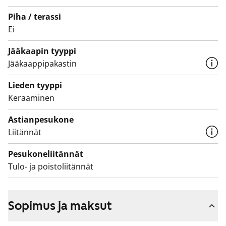
ja parvekkeille on suunnitteilla korjauksia. Käyttökiellon
ajalta maksetaan vuokrahyvitystä.
Piha / terassi
Ei
Tämä on valtion tukema Varke-asunto (entinen ARA),
jossa asukasvalinta perustuu asunnon tarpeen
Jääkaapin tyyppi
kiireellisyyteen, hakijoiden tuloihin ja varallisuuteen,
Jääkaappipakastin
sekä asunnon tarpeen syyhyn.
Lieden tyyppi
Keraaminen
Astianpesukone
Liitännät
Pesukoneliitännät
Tulo- ja poistoliitännät
Sopimus ja maksut