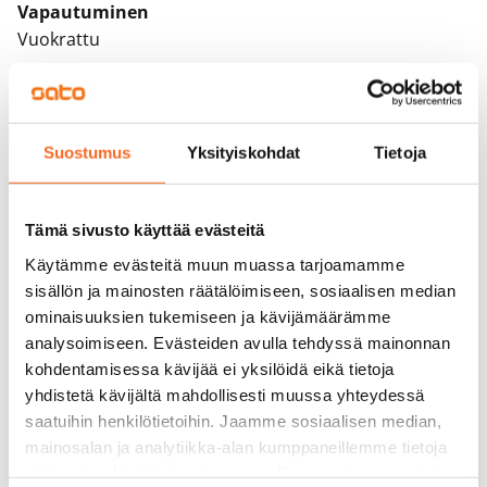
Vapautuminen
Vuokrattu
Varallisuusrajat
Kyllä
Suostumus
Yksityiskohdat
Tietoja
Vuokra
Vuokravakuus
0 €
Tämä sivusto käyttää evästeitä
Käytämme evästeitä muun muassa tarjoamamme
Kotivakuutus
sisällön ja mainosten räätälöimiseen, sosiaalisen median
Pakollinen, ei sisälly vuokraan
ominaisuuksien tukemiseen ja kävijämäärämme
analysoimiseen. Evästeiden avulla tehdyssä mainonnan
Vesimaksu
kohdentamisessa kävijää ei yksilöidä eikä tietoja
27 €/hlö/kk
yhdistetä kävijältä mahdollisesti muussa yhteydessä
saatuihin henkilötietoihin. Jaamme sosiaalisen median,
Sähkömaksu
mainosalan ja analytiikka-alan kumppaneillemme tietoja
Vuokralainen solmii itse sähkösopimuksen.
siitä, miten käytät sivustoamme. Kumppanimme voivat