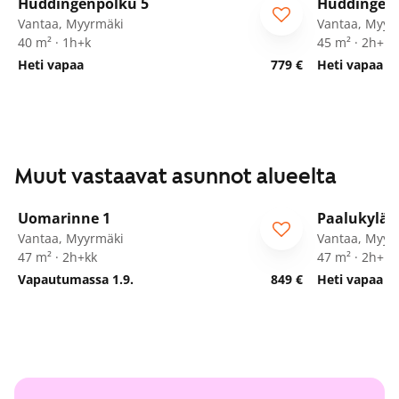
Huddingenpolku 5
Huddingenp
ARA
ARA
Vantaa, Myyrmäki
Vantaa, Myyr
40 m² · 1h+k
45 m² · 2h+kk
Heti vapaa
779 €
Heti vapaa
Muut vastaavat asunnot alueelta
1
/
21
Uomarinne 1
Paalukylän
Vantaa, Myyrmäki
Vantaa, Myyr
47 m² · 2h+kk
47 m² · 2h+kk
Vapautumassa 1.9.
849 €
Heti vapaa