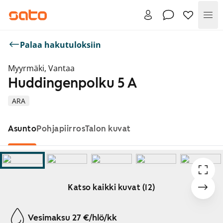
Val
Palaa hakutuloksiin
Myyrmäki, Vantaa
Huddingenpolku 5 A
ARA
Asunto
Pohjapiirros
Talon kuvat
Katso kaikki kuvat (12)
Näytetään dia 1 / 12
Vesimaksu 27 €/hlö/kk