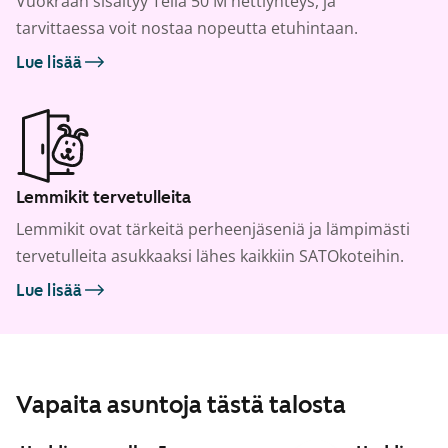
Vuokraan sisältyy Telia 50 M nettiyhteys, ja
tarvittaessa voit nostaa nopeutta etuhintaan.
Lue lisää
Lemmikit tervetulleita
Lemmikit ovat tärkeitä perheenjäseniä ja lämpimästi
tervetulleita asukkaaksi lähes kaikkiin SATOkoteihin.
Lue lisää
Vapaita asuntoja tästä talosta
1
/
16