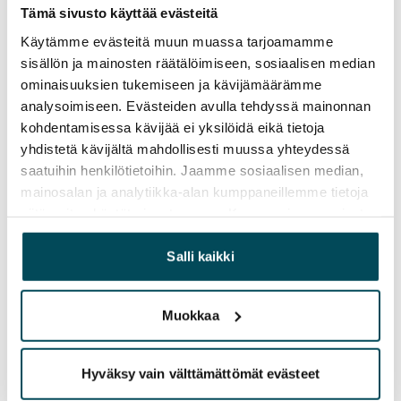
Tämä sivusto käyttää evästeitä
Vuokravakuus
Käytämme evästeitä muun muassa tarjoamamme
0 €, (yrityksille min. 1 kk vuokra)
sisällön ja mainosten räätälöimiseen, sosiaalisen median
ominaisuuksien tukemiseen ja kävijämäärämme
Kotivakuutus
analysoimiseen. Evästeiden avulla tehdyssä mainonnan
Pakollinen, ei sisälly vuokraan
kohdentamisessa kävijää ei yksilöidä eikä tietoja
yhdistetä kävijältä mahdollisesti muussa yhteydessä
Vesimaksu
saatuihin henkilötietoihin. Jaamme sosiaalisen median,
27 €/hlö/kk
mainosalan ja analytiikka-alan kumppaneillemme tietoja
Sähkömaksu
siitä, miten käytät sivustoamme. Kumppanimme voivat
Vuokralainen solmii itse sähkösopimuksen.
yhdistää näitä tietoja muihin tietoihin, joita olet antanut
heille tai joita on kerätty, kun olet käyttänyt heidän
Salli kaikki
Laajakaista
palvelujaan.
Vuokraan sisältyy 50 M laajakaistaliittymä. Voit hankkia
Muokkaa
lisänopeutta etuhintaan ottamalla yhteyttä
operaattoriin Telia.
Hyväksy vain välttämättömät evästeet
Lemmikit sallittu