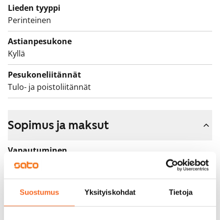
Lieden tyyppi
Perinteinen
Astianpesukone
Kyllä
Pesukoneliitännät
Tulo- ja poistoliitännät
Sopimus ja maksut
Vapautuminen
Vuokrattu
Varallisuusrajat
Suostumus
Yksityiskohdat
Tietoja
Ei
Vuokra