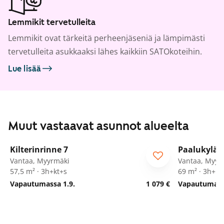
Lemmikit tervetulleita
Lemmikit ovat tärkeitä perheenjäseniä ja lämpimästi
tervetulleita asukkaaksi lähes kaikkiin SATOkoteihin.
Lue lisää
Muut vastaavat asunnot alueelta
1
/
25
Kilterinrinne 7
Paalukylän
Vantaa, Myyrmäki
Vantaa, Myyr
57,5 m² · 3h+kt+s
69 m² · 3h+kk
Vapautumassa 1.9.
1 079 €
Vapautumass