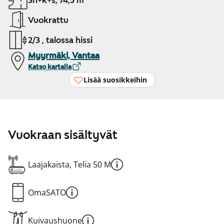
3h+k+s, 74,5 m²
Vuokrattu
2/3 , talossa hissi
Myyrmäki, Vantaa
Katso kartalla
Lisää suosikkeihin
Vuokraan sisältyvät
Laajakaista, Telia 50 M
OmaSATO
Kuivaushuone