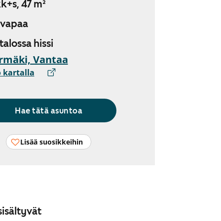
k+s, 47 m²
 vapaa
 talossa hissi
rmäki, Vantaa
 kartalla
Hae tätä asuntoa
Lisää suosikkeihin
isältyvät