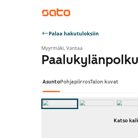
Palaa hakutuloksiin
Myyrmäki, Vantaa
Paalukylänpolku
Asunto
Pohjapiirros
Talon kuvat
Katso kaik
Näytetään dia 1 / 13