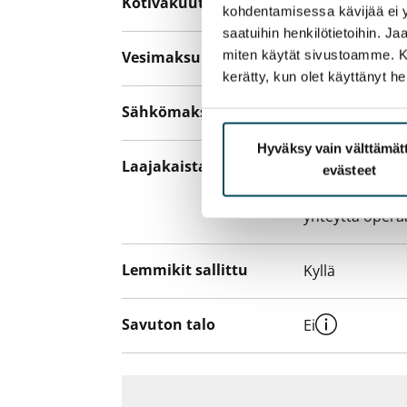
Kotivakuutus
Pakollinen, ei 
kohdentamisessa kävijää ei y
saatuihin henkilötietoihin. J
miten käytät sivustoamme. Kump
Vesimaksu
27 €/hlö/kk
kerätty, kun olet käyttänyt he
Sähkömaksu
Vuokralainen s
Hyväksy vain välttämä
Laajakaista
Vuokraan sisält
evästeet
hankkia lisäno
yhteyttä operaa
Lemmikit sallittu
Kyllä
Savuton talo
Ei