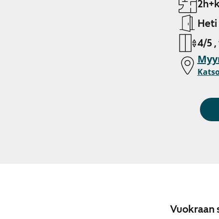
2h+k
Heti
4/5 ,
Myy
Katso
Vuokraan s