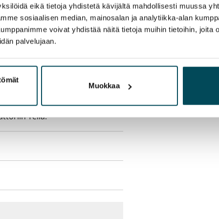
sisälly vuokraan
ksilöidä eikä tietoja yhdistetä kävijältä mahdollisesti muussa y
aamme sosiaalisen median, mainosalan ja analytiikka-alan kumppa
panimme voivat yhdistää näitä tietoja muihin tietoihin, joita olet
idän palvelujaan.
olmii itse sähkösopimuksen.
ttömät
Muokkaa
yy 50 M laajakaistaliittymä. Voit
peutta etuhintaan ottamalla
ttoriin Telia.