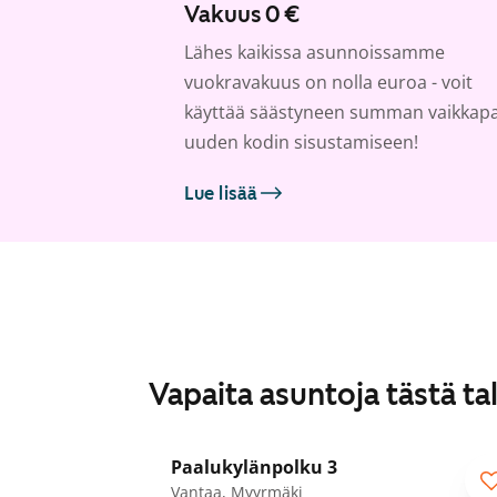
Vakuus 0 €
Lähes kaikissa asunnoissamme
vuokravakuus on nolla euroa - voit
käyttää säästyneen summan vaikkap
uuden kodin sisustamiseen!
Lue lisää
Vapaita asuntoja tästä ta
1
/
22
Paalukylänpolku 3
Vantaa, Myyrmäki