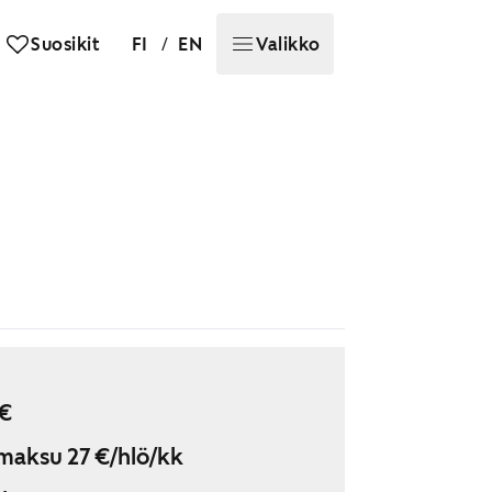
/
Suosikit
FI
EN
Valikko
€
maksu 27 €/hlö/kk