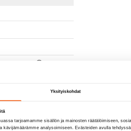
e min. 1 kk vuokra)
oimassa oleva, minimi
kk
Yksityiskohdat
pimuksesta tai
itä
a aiemmin
assa tarjoamamme sisällön ja mainosten räätälöimiseen, sosia
ja kävijämäärämme analysoimiseen. Evästeiden avulla tehdyss