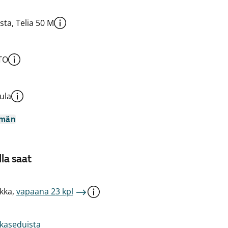
sta, Telia 50 M
TO
ula
mmän
la saat
kka,
vapaana 23 kpl
akaseduista