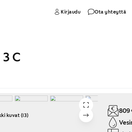
Kirjaudu
Ota yhteyttä
 3 C
809 
ki kuvat (13)
Vesi