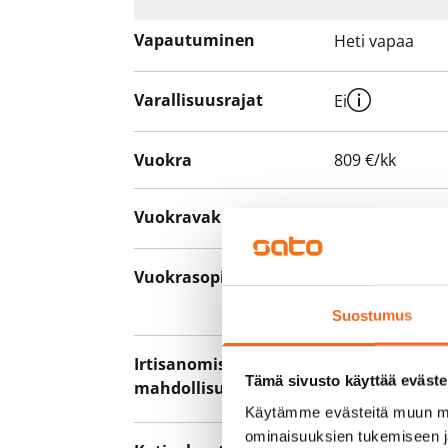
Vapautuminen
Heti vapaa
Varallisuusrajat
Ei
Vuokra
809 €/kk
Vuokravakuus
0 €, (yrityksill
Vuokrasopimus
Toistaiseksi v
asumisaika 12 
Suostumus
Irtisanomis­
12 kk vuokraso
Tämä sivusto käyttää eväste
mahdollisuus
sopimussakoll
Käytämme evästeitä muun mu
ominaisuuksien tukemiseen 