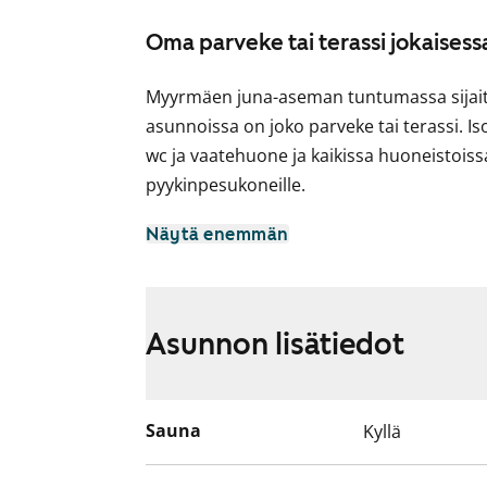
Oma parveke tai terassi jokaises
Myyrmäen juna-aseman tuntumassa sijaits
asunnoissa on joko parveke tai terassi. I
wc ja vaatehuone ja kaikissa huoneistoissa
pyykinpesukoneille.
Junaradan puoleisissa asunnoissa on vahvi
Näytä enemmän
junien meteli kuulu läpi.Tutustu Myyrm
kotona.fi:ssä
Asunnon lisätiedot
Sauna
Kyllä