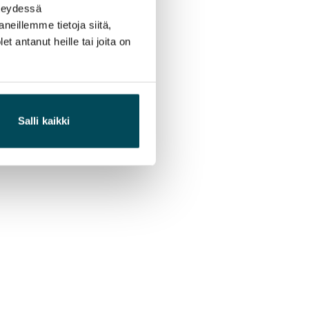
hteydessä
neillemme tietoja siitä,
 antanut heille tai joita on
Salli kaikki