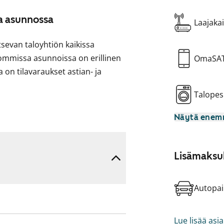
sa asunnossa
Laajakai
evan taloyhtiön kaikissa
sommissa asunnoissa on erillinen
OmaSA
 on tilavaraukset astian- ja
Talopes
stetut ikkunalasitukset, eikä
Näytä ene
äen kaupunginosaan SATOn
Lisämaksul
Autopai
Lue lisää asi