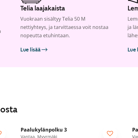
Telia laajakaista
Lem
Vuokraan sisältyy Telia 50 M
Lemm
nettiyhteys, ja tarvittaessa voit nostaa
ja l
a
nopeutta etuhintaan.
lähe
Lue lisää
Lue 
losta
1
/
19
Paalukylänpolku 3
Pa
Vantaa, Myyrmäki
Va