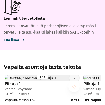
Lemmikit tervetulleita
Lemmikit ovat tärkeitä perheenjäseniä ja lämpimästi
tervetulleita asukkaaksi lähes kaikkiin SATOkoteihin.
Lue lisää
Vapaita asuntoja tästä talosta
1
/
5
Piikuja 1
Piikuja 1
Vantaa, Myyrmäki
Vantaa, Myyr
51 m² · 2h+kk+s
78 m² · 3h+k+
Vapautumassa 1.9.
879 €
Heti vapaa