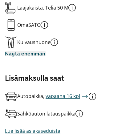
Laajakaista, Telia 50 M
OmaSATO
Kuivaushuone
Näytä enemmän
Lisämaksulla saat
Autopaikka,
vapaana 16 kpl
Sähköauton latauspaikka
Lue lisää asiakaseduista