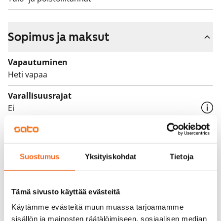
Sopimus ja maksut
Vapautuminen
Heti vapaa
Varallisuusrajat
Ei
Vuokra
1 099 €/kk
Suostumus
Yksityiskohdat
Tietoja
Vuokravakuus
0 €, (yrityksille min. 1 kk vuokra)
Tämä sivusto käyttää evästeitä
Vuokrasopimus
Toistaiseksi voimassa oleva, minimi asumisaika
Käytämme evästeitä muun muassa tarjoamamme
sisällön ja mainosten räätälöimiseen, sosiaalisen median
12 kk