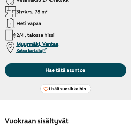
Vesimaksu 27 €/hlö/kk
3h+k+s, 78 m²
Heti vapaa
2/4 , talossa hissi
Myyrmäki, Vantaa
Katso kartalla
Hae tätä asuntoa
Lisää suosikkeihin
Vuokraan sisältyvät