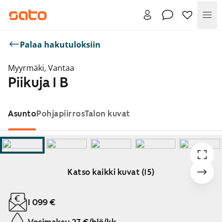
Val
Palaa hakutuloksiin
Myyrmäki, Vantaa
Piikuja 1 B
Asunto
Pohjapiirros
Talon kuvat
Katso kaikki kuvat (15)
Näytetään dia 1 / 15
1 099 €