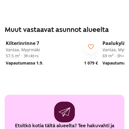
Muut vastaavat asunnot alueelta
1
/
25
Kilterinrinne 7
Paalukylän
Vantaa, Myyrmäki
Vantaa, Myyr
57,5 m² · 3h+kt+s
69 m² · 3h+kk
Vapautumassa 1.9.
1 079 €
Vapautumassa
Etsitkö kotia tältä alueelta? Tee hakuvahti ja