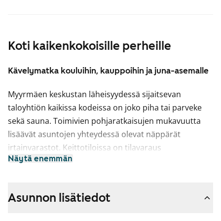
Koti kaikenkokoisille perheille
Kävelymatka kouluihin, kauppoihin ja juna-asemalle
Myyrmäen keskustan läheisyydessä sijaitsevan
taloyhtiön kaikissa kodeissa on joko piha tai parveke
sekä sauna. Toimivien pohjaratkaisujen mukavuutta
lisäävät asuntojen yhteydessä olevat näppärät
irtainvarastot. Keittotiloissa on tilavaraus
Näytä enemmän
astianpesukoneelle ja toiselle kylmäkalusteelle ja
kylpyhuoneisiin mahtuu pyykinpesukone. Isoimmissa
huoneistoissa on erillinen wc.
Asunnon lisätiedot