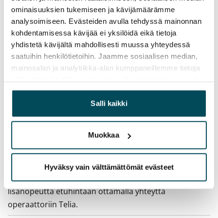
ominaisuuksien tukemiseen ja kävijämäärämme
Irtisanomis­mahdollisuus
analysoimiseen. Evästeiden avulla tehdyssä mainonnan
12 kk vuokrasopimuksesta tai sopimussakolla
kohdentamisessa kävijää ei yksilöidä eikä tietoja
yhdistetä kävijältä mahdollisesti muussa yhteydessä
aiemmin
saatuihin henkilötietoihin. Jaamme sosiaalisen median,
Kotivakuutus
mainosalan ja analytiikka-alan kumppaneillemme tietoja
Pakollinen, ei sisälly vuokraan
siitä, miten käytät sivustoamme. Kumppanimme voivat
yhdistää näitä tietoja muihin tietoihin, joita olet antanut
Vesimaksu
heille tai joita on kerätty, kun olet käyttänyt heidän
Salli kaikki
27 €/hlö/kk
palvelujaan.
Sähkömaksu
Muokkaa
Vuokralainen solmii itse sähkösopimuksen.
Laajakaista
Hyväksy vain välttämättömät evästeet
Vuokraan sisältyy 50 M laajakaistaliittymä. Voit hankkia
lisänopeutta etuhintaan ottamalla yhteyttä
operaattoriin Telia.