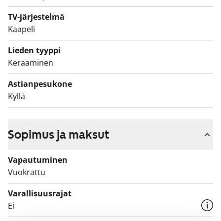
suihkunurkassa on kätevä kääntyvä lasiseinäke.
TV-järjestelmä
Kylpyhuoneeseen on varattu tila ja liitännät
Kaapeli
pyykinpesukonetta ja kuivausrumpua varten.
Lieden tyyppi
Etelään pihalle suuntautuvalla lasitetulla parvekkeella
Keraaminen
on kiva istuskella kesästä nauttien. Asunnon toisella
Astianpesukone
puolella on puistonäkymät.
Kyllä
Sopimus ja maksut
Vapautuminen
Vuokrattu
Varallisuusrajat
Ei