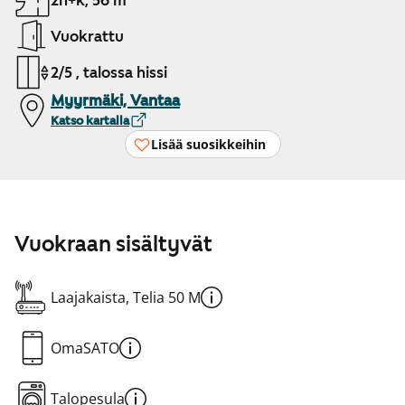
2h+k, 56 m²
Vuokrattu
2/5 , talossa hissi
Myyrmäki, Vantaa
Katso kartalla
Lisää suosikkeihin
Vuokraan sisältyvät
Laajakaista, Telia 50 M
OmaSATO
Talopesula