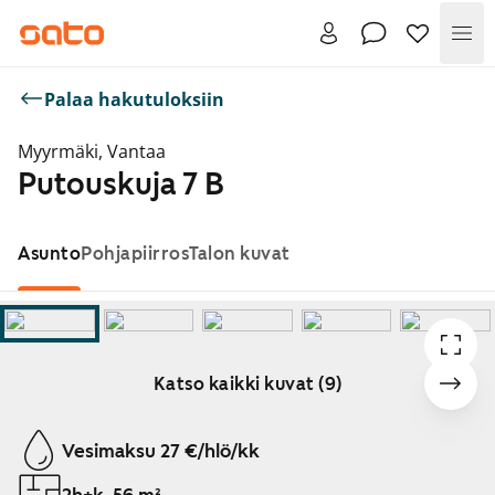
Val
Palaa hakutuloksiin
Myyrmäki, Vantaa
Putouskuja 7 B
Asunto
Pohjapiirros
Talon kuvat
Katso kaikki kuvat (9)
Näytetään dia 1 / 9
Vesimaksu 27 €/hlö/kk