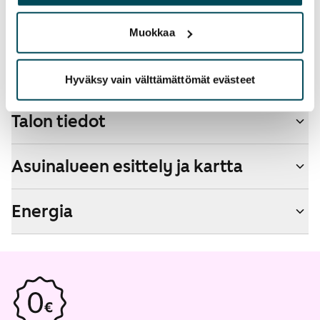
palvelujaan.
Kyllä
Muokkaa
Savuton talo
Kyllä
Hyväksy vain välttämättömät evästeet
Talon tiedot
Asuinalueen esittely ja kartta
Energia