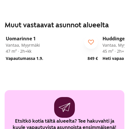
Muut vastaavat asunnot alueelta
1
/
21
Uomarinne 1
Huddingenp
ARA
Vantaa, Myyrmäki
Vantaa, Myyr
47 m² · 2h+kk
45 m² · 2h+kk
Vapautumassa 1.9.
849 €
Heti vapaa
Etsitkö kotia tältä alueelta? Tee hakuvahti ja
kuule vapautuvista asunnoista ensimmäisenä!