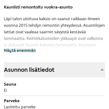
Kauniisti remontoitu vuokra-asunto
Läpi talon ulottuva kaksio on saanut raikkaan ilmeen
vuonna 2015 tehdyn remontin yhteydessä. Asuintilojen
lattiat ovat vaaleaa saarnin sävyistä kestävää
laminaattia. Keittiökalusteiden yläkaapit ovat valkoista
ja alakaapit kauniin keltaista laminaattia. Kaappien
Näytä enemmän
välitilassa on valkoiset kiiltävät laatat ja tiskiallas on
upotettu valkoiseen laminaattityötasoon.
Keittiökalusteita täydentävät valkoiset kodinkoneet;
Asunnon lisätiedot
jää-pakastinkaappi, keraaminen liesi ja
astianpesukone. Kalusteissa on tila mikroaaltouunille.
Sauna
Kylpyhuoneet on laatoitettu kauttaaltaan. Pirteä
Ei
kiiltävä koboltinsininen seinälaatta piristää muutoin
Parveke
kylpyhuoneen rauhallisen valkoista ilmettä. Beigen
Lasitettu parveke
sävyisessä lattiassa on mukavuuslämmitys ja