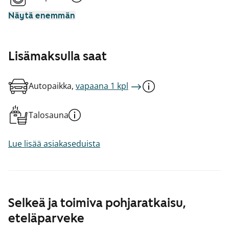
Näytä enemmän
Lisämaksulla saat
Autopaikka,
vapaana 1 kpl
Talosauna
Lue lisää asiakaseduista
Selkeä ja toimiva pohjaratkaisu,
eteläparveke