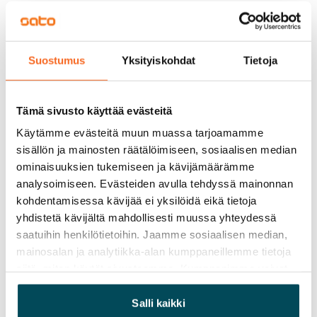
Vuokra
Vuokravakuus
0 €, (yrityksille min. 1 kk vuokra)
Suostumus
Yksityiskohdat
Tietoja
Kotivakuutus
Pakollinen, ei sisälly vuokraan
Tämä sivusto käyttää evästeitä
Vesimaksu
Käytämme evästeitä muun muassa tarjoamamme
sisällön ja mainosten räätälöimiseen, sosiaalisen median
27 €/hlö/kk
ominaisuuksien tukemiseen ja kävijämäärämme
Sähkömaksu
analysoimiseen. Evästeiden avulla tehdyssä mainonnan
Vuokralainen solmii itse sähkösopimuksen.
kohdentamisessa kävijää ei yksilöidä eikä tietoja
yhdistetä kävijältä mahdollisesti muussa yhteydessä
Laajakaista
saatuihin henkilötietoihin. Jaamme sosiaalisen median,
Vuokraan sisältyy 50 M laajakaistaliittymä. Voit hankkia
mainosalan ja analytiikka-alan kumppaneillemme tietoja
lisänopeutta etuhintaan ottamalla yhteyttä
siitä, miten käytät sivustoamme. Kumppanimme voivat
operaattoriin Telia.
yhdistää näitä tietoja muihin tietoihin, joita olet antanut
heille tai joita on kerätty, kun olet käyttänyt heidän
Salli kaikki
Lemmikit sallittu