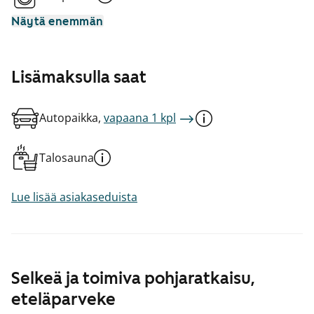
Näytä enemmän
Lisämaksulla saat
Autopaikka,
vapaana 1 kpl
Talosauna
Lue lisää asiakaseduista
Selkeä ja toimiva pohjaratkaisu,
eteläparveke