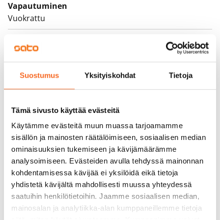
Vapautuminen
Vuokrattu
Varallisuusrajat
Ei
Vuokra
Suostumus
Yksityiskohdat
Tietoja
Vuokravakuus
0 €, (yrityksille min. 1 kk vuokra)
Tämä sivusto käyttää evästeitä
Kotivakuutus
Käytämme evästeitä muun muassa tarjoamamme
sisällön ja mainosten räätälöimiseen, sosiaalisen median
Pakollinen, ei sisälly vuokraan
ominaisuuksien tukemiseen ja kävijämäärämme
Vesimaksu
analysoimiseen. Evästeiden avulla tehdyssä mainonnan
27 €/hlö/kk
kohdentamisessa kävijää ei yksilöidä eikä tietoja
yhdistetä kävijältä mahdollisesti muussa yhteydessä
Sähkömaksu
saatuihin henkilötietoihin. Jaamme sosiaalisen median,
Vuokralainen solmii itse sähkösopimuksen.
mainosalan ja analytiikka-alan kumppaneillemme tietoja
siitä, miten käytät sivustoamme. Kumppanimme voivat