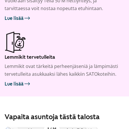
Vuokraan sisältyy Telia 50 M nettiyhteys, ja
tarvittaessa voit nostaa nopeutta etuhintaan.
Lue lisää
Lemmikit tervetulleita
Lemmikit ovat tärkeitä perheenjäseniä ja lämpimästi
tervetulleita asukkaaksi lähes kaikkiin SATOkoteihin.
Lue lisää
Vapaita asuntoja tästä talosta
1
/
16