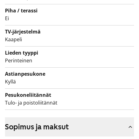
suihkunurkassa on kätevä kääntyvä lasiseinäke.
Piha / terassi
Kylpyhuoneeseen on varattu tila ja liitännät
Ei
pyykinpesukonetta ja kuivausrumpua varten.
TV-järjestelmä
Kaapeli
Lieden tyyppi
Perinteinen
Astianpesukone
Kyllä
Pesukoneliitännät
Tulo- ja poistoliitännät
Sopimus ja maksut