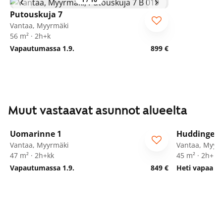
Putouskuja 7
Vantaa, Myyrmäki
56 m² · 2h+k
Vapautumassa 1.9.
899 €
Muut vastaavat asunnot alueelta
1
/
21
Uomarinne 1
Huddingenp
ARA
Vantaa, Myyrmäki
Vantaa, Myyr
47 m² · 2h+kk
45 m² · 2h+kk
Vapautumassa 1.9.
849 €
Heti vapaa