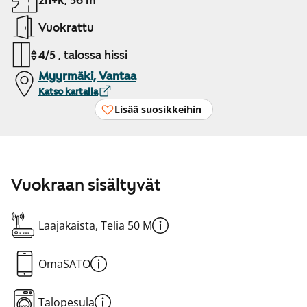
2h+k, 56 m²
Vuokrattu
4/5 , talossa hissi
Myyrmäki, Vantaa
Katso kartalla
Lisää suosikkeihin
Vuokraan sisältyvät
Laajakaista, Telia 50 M
OmaSATO
Talopesula