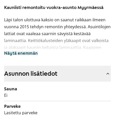
Kauniisti remontoitu vuokra-asunto Myyrmäessä
Läpi talon ulottuva kaksio on saanut raikkaan ilmeen
vuonna 2015 tehdyn remontin yhteydessä. Asuintilojen
lattiat ovat vaaleaa saarnin sävyistä kestävää
laminaattia. Keittiökalusteiden yläkaapit ovat valkoista
ja alakaapit kauniin keltaista laminaattia. Kaappien
Näytä enemmän
välitilassa on valkoiset kiiltävät laatat ja tiskiallas on
upotettu valkoiseen laminaattityötasoon.
Keittiökalusteita täydentävät valkoiset kodinkoneet;
Asunnon lisätiedot
jää-pakastinkaappi, keraaminen liesi ja
astianpesukone. Kalusteissa on tila mikroaaltouunille.
Sauna
Kylpyhuoneet on laatoitettu kauttaaltaan. Pirteä
Ei
kiiltävä koboltinsininen seinälaatta piristää muutoin
Parveke
kylpyhuoneen rauhallisen valkoista ilmettä. Beigen
Lasitettu parveke
sävyisessä lattiassa on mukavuuslämmitys ja