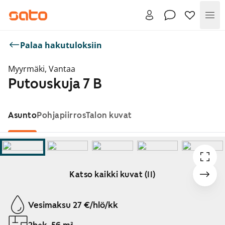
Val
Palaa hakutuloksiin
Myyrmäki, Vantaa
Putouskuja 7 B
Asunto
Pohjapiirros
Talon kuvat
Katso kaikki kuvat (11)
Näytetään dia 1 / 11
Vesimaksu 27 €/hlö/kk