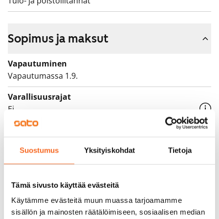
Tulo- ja poistoliitännät
Sopimus ja maksut
Vapautuminen
Vapautumassa 1.9.
Varallisuusrajat
Ei
Vuokra
849 €/kk
Suostumus
Yksityiskohdat
Tietoja
Vuokravakuus
0 €, (yrityksille min. 1 kk vuokra)
Tämä sivusto käyttää evästeitä
Vuokrasopimus
Käytämme evästeitä muun muassa tarjoamamme
Toistaiseksi voimassa oleva, minimi asumisaika
sisällön ja mainosten räätälöimiseen, sosiaalisen median