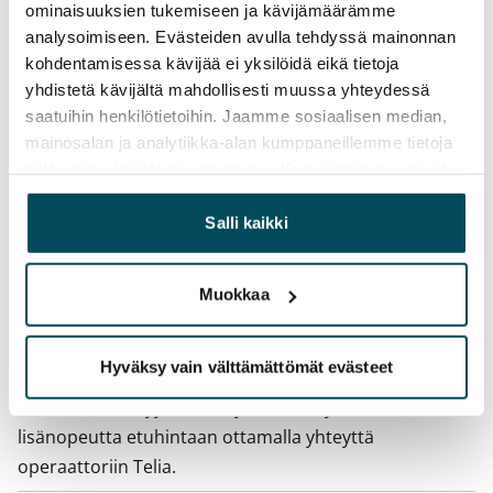
12 kk
ominaisuuksien tukemiseen ja kävijämäärämme
analysoimiseen. Evästeiden avulla tehdyssä mainonnan
Irtisanomis­mahdollisuus
kohdentamisessa kävijää ei yksilöidä eikä tietoja
12 kk vuokrasopimuksesta tai sopimussakolla
yhdistetä kävijältä mahdollisesti muussa yhteydessä
aiemmin
saatuihin henkilötietoihin. Jaamme sosiaalisen median,
mainosalan ja analytiikka-alan kumppaneillemme tietoja
Kotivakuutus
siitä, miten käytät sivustoamme. Kumppanimme voivat
Pakollinen, ei sisälly vuokraan
yhdistää näitä tietoja muihin tietoihin, joita olet antanut
heille tai joita on kerätty, kun olet käyttänyt heidän
Salli kaikki
Vesimaksu
palvelujaan.
27 €/hlö/kk
Muokkaa
Sähkömaksu
Vuokralainen solmii itse sähkösopimuksen.
Hyväksy vain välttämättömät evästeet
Laajakaista
Vuokraan sisältyy 50 M laajakaistaliittymä. Voit hankkia
lisänopeutta etuhintaan ottamalla yhteyttä
operaattoriin Telia.