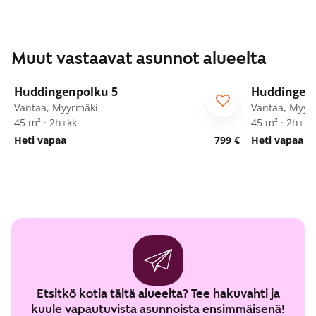
Muut vastaavat asunnot alueelta
1
/
17
Huddingenpolku 5
Huddingenp
ARA
ARA
Vantaa, Myyrmäki
Vantaa, Myyr
45 m² · 2h+kk
45 m² · 2h+kk
Heti vapaa
799 €
Heti vapaa
Etsitkö kotia tältä alueelta? Tee hakuvahti ja
kuule vapautuvista asunnoista ensimmäisenä!