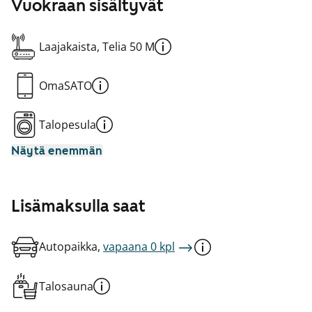
Vuokraan sisältyvät
Laajakaista, Telia 50 M
OmaSATO
Talopesula
Näytä enemmän
Lisämaksulla saat
Autopaikka,
vapaana 0 kpl
Talosauna