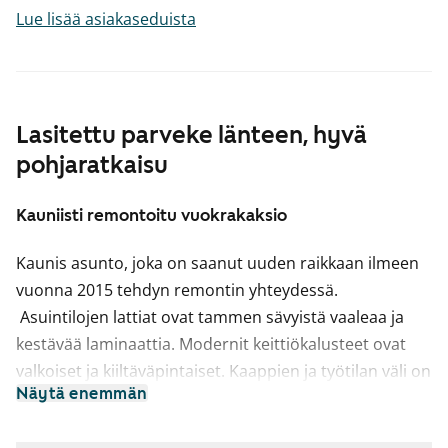
Lue lisää asiakaseduista
Lasitettu parveke länteen, hyvä
pohjaratkaisu
Kauniisti remontoitu vuokrakaksio
Kaunis asunto, joka on saanut uuden raikkaan ilmeen
vuonna 2015 tehdyn remontin yhteydessä.
Asuintilojen lattiat ovat tammen sävyistä vaaleaa ja
kestävää laminaattia. Modernit keittiökalusteet ovat
valkoiset ja kiiltäväpintaiset. Kaappien ja työtilan väli on
Näytä enemmän
harmaata laattaa ja tiskialtaat on upotettu
taivereunaiseen laminaattityötasoon. Kauniita