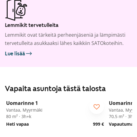
Lemmikit tervetulleita
Lemmikit ovat tärkeitä perheenjäseniä ja lämpimästi
tervetulleita asukkaaksi lähes kaikkiin SATOkoteihin.
Lue lisää
Vapaita asuntoja tästä talosta
1
/
11
Uomarinne 1
Uomarinne
Vantaa, Myyrmäki
Vantaa, Myyr
80 m² · 3h+k
70,5 m² · 3h+
Heti vapaa
999 €
Vapautumassa