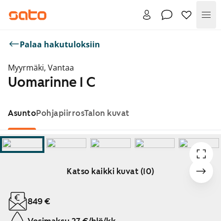
Val
Palaa hakutuloksiin
Myyrmäki, Vantaa
Uomarinne 1 C
Asunto
Pohjapiirros
Talon kuvat
Katso kaikki kuvat (10)
Näytetään dia 1 / 10
849 €