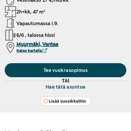
Vesimaksu 27 €/hlö/kk
2h+kk, 47 m²
Vapautumassa 1.9.
6/6 , talossa hissi
Myyrmäki, Vantaa
Katso kartalla
Tee vuokrasopimus
TAI
Hae tätä asuntoa
Lisää suosikkeihin