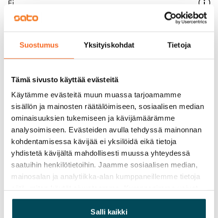
Ei
Vuokra
Vuokravakuus
Suostumus
Yksityiskohdat
Tietoja
0 €, (yrityksille min. 1 kk vuokra)
Kotivakuutus
Tämä sivusto käyttää evästeitä
Pakollinen, ei sisälly vuokraan
Käytämme evästeitä muun muassa tarjoamamme
sisällön ja mainosten räätälöimiseen, sosiaalisen median
Vesimaksu
ominaisuuksien tukemiseen ja kävijämäärämme
27 €/hlö/kk
analysoimiseen. Evästeiden avulla tehdyssä mainonnan
kohdentamisessa kävijää ei yksilöidä eikä tietoja
Sähkömaksu
yhdistetä kävijältä mahdollisesti muussa yhteydessä
Vuokralainen solmii itse sähkösopimuksen.
saatuihin henkilötietoihin. Jaamme sosiaalisen median,
Laajakaista
mainosalan ja analytiikka-alan kumppaneillemme tietoja
Vuokraan sisältyy 50 M laajakaistaliittymä. Voit hankkia
siitä, miten käytät sivustoamme. Kumppanimme voivat
yhdistää näitä tietoja muihin tietoihin, joita olet antanut
lisänopeutta etuhintaan ottamalla yhteyttä
heille tai joita on kerätty, kun olet käyttänyt heidän
Salli kaikki
operaattoriin Telia.