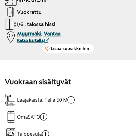
4h+k, 87,5 m²
Vuokrattu
1/6 , talossa hissi
Myyrmäki, Vantaa
Katso kartalla
Lisää suosikkeihin
Vuokraan sisältyvät
Laajakaista, Telia 50 M
OmaSATO
Talopesula