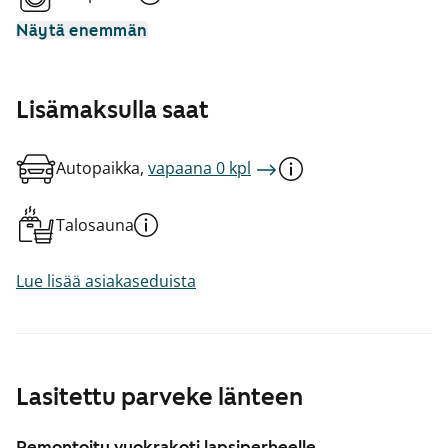
Näytä enemmän
Lisämaksulla saat
Autopaikka,
vapaana 0 kpl
Talosauna
Lue lisää asiakaseduista
Lasitettu parveke länteen
Remontoitu vuokrakoti lapsiperheelle