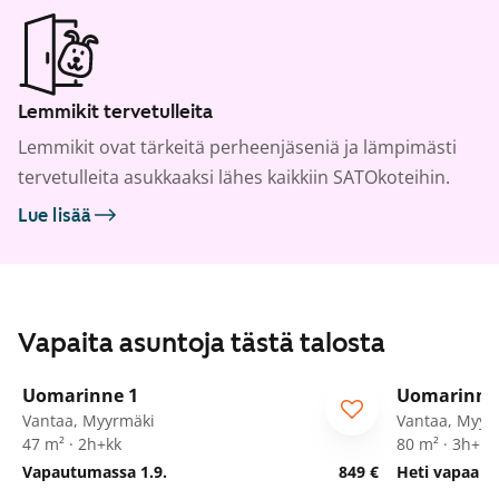
Lemmikit tervetulleita
Lemmikit ovat tärkeitä perheenjäseniä ja lämpimästi
tervetulleita asukkaaksi lähes kaikkiin SATOkoteihin.
Lue lisää
Vapaita asuntoja tästä talosta
1
/
21
Uomarinne 1
Uomarinne
Vantaa, Myyrmäki
Vantaa, Myyr
47 m² · 2h+kk
80 m² · 3h+k
Vapautumassa 1.9.
849 €
Heti vapaa