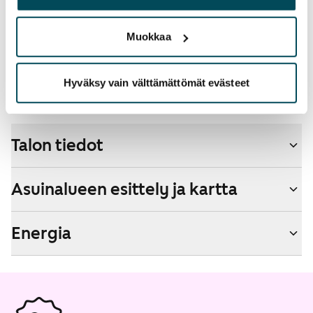
palvelujaan.
Lemmikit sallittu
Muokkaa
Kyllä
Savuton talo
Hyväksy vain välttämättömät evästeet
Ei
Talon tiedot
Asuinalueen esittely ja kartta
Energia