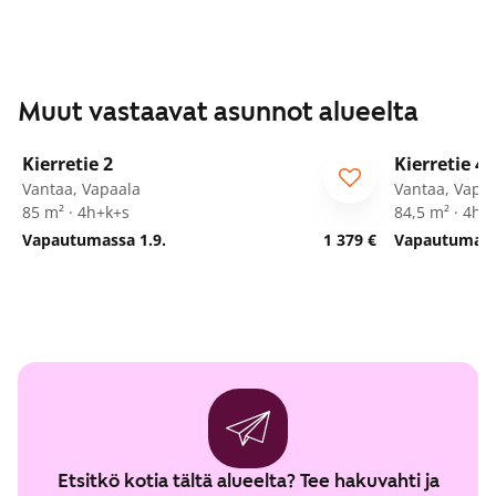
Muut vastaavat asunnot alueelta
1
/
27
Kierretie 2
Kierretie 4
Vantaa, Vapaala
Vantaa, Vapa
85 m² · 4h+k+s
84,5 m² · 4h+
Vapautumassa 1.9.
1 379 €
Vapautumassa
Etsitkö kotia tältä alueelta? Tee hakuvahti ja