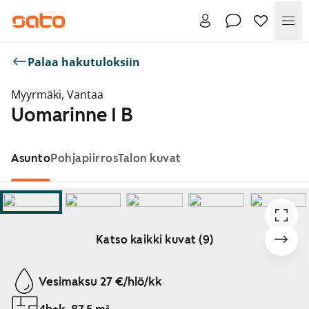
Val
Palaa hakutuloksiin
Myyrmäki, Vantaa
Uomarinne 1 B
Asunto
Pohjapiirros
Talon kuvat
Katso kaikki kuvat (9)
Näytetään dia 1 / 9
Vesimaksu 27 €/hlö/kk