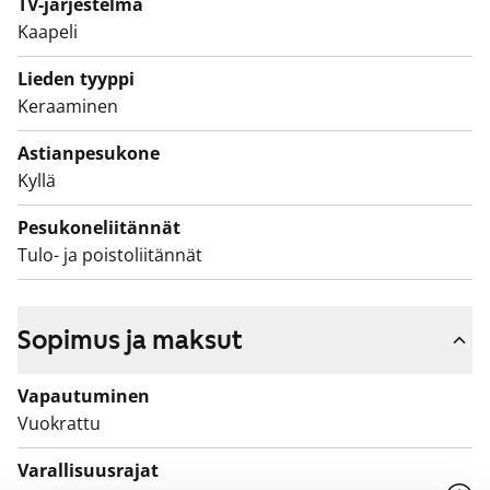
TV-järjestelmä
valkoinen ja harmaa. Lattiassa on mukavuuslämmitys
Kaapeli
ja suihkunurkassa kätevät taittuvat lasiseinäkkeet. Tila
Lieden tyyppi
löytyy myös pyykinpesukoneelle ja kuivausrummulle.
Keraaminen
Lasitetulla länsiparvekkeella on kiva istuskella vaikkapa
Astianpesukone
kesäilloista nauttien.
Kyllä
Pesukoneliitännät
Tulo- ja poistoliitännät
Sopimus ja maksut
Vapautuminen
Vuokrattu
Varallisuusrajat