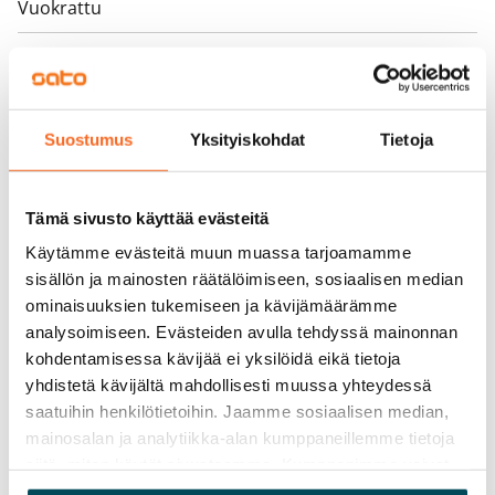
Vuokrattu
Varallisuusrajat
Ei
Vuokra
Suostumus
Yksityiskohdat
Tietoja
Vuokravakuus
0 €, (yrityksille min. 1 kk vuokra)
Tämä sivusto käyttää evästeitä
Kotivakuutus
Käytämme evästeitä muun muassa tarjoamamme
Pakollinen, ei sisälly vuokraan
sisällön ja mainosten räätälöimiseen, sosiaalisen median
ominaisuuksien tukemiseen ja kävijämäärämme
Vesimaksu
analysoimiseen. Evästeiden avulla tehdyssä mainonnan
Kulutuksen mukaan
kohdentamisessa kävijää ei yksilöidä eikä tietoja
yhdistetä kävijältä mahdollisesti muussa yhteydessä
Sähkömaksu
saatuihin henkilötietoihin. Jaamme sosiaalisen median,
Vuokralainen solmii itse sähkösopimuksen.
mainosalan ja analytiikka-alan kumppaneillemme tietoja
siitä, miten käytät sivustoamme. Kumppanimme voivat
Laajakaista
yhdistää näitä tietoja muihin tietoihin, joita olet antanut