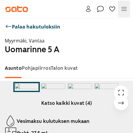
Val
Palaa hakutuloksiin
Myyrmäki, Vantaa
Uomarinne 5 A
Asunto
Pohjapiirros
Talon kuvat
Katso kaikki kuvat (4)
Näytetään dia 1 / 4
Vesimaksu kulutuksen mukaan