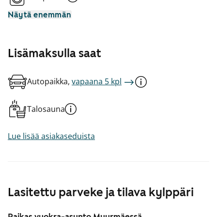
Näytä enemmän
Lisämaksulla saat
Autopaikka,
vapaana 5 kpl
Talosauna
Lue lisää asiakaseduista
Lasitettu parveke ja tilava kylppäri
Raikas vuokra-asunto Myyrmäessä