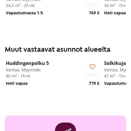
34,5 m² · 2h+kt
34 m² · 1h+kt
Vapautumassa 1.9.
769 €
Heti vapaa
Muut vastaavat asunnot alueelta
1
/
16
Huddingenpolku 5
Solkikuja 1
ARA
Vantaa, Myyrmäki
Vantaa, Myyr
40 m² · 1h+k
41 m² · 1h+k+
Heti vapaa
779 €
Vapautumassa