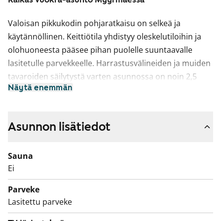
Valoisan pikkukodin pohjaratkaisu on selkeä ja
käytännöllinen. Keittiötila yhdistyy oleskelutiloihin ja
olohuoneesta pääsee pihan puolelle suuntaavalle
lasitetulle parvekkeelle. Harrastusvälineiden ja muiden
tavaroiden säilytystä varten asunnossa on noin 2,5
Näytä enemmän
neliön varastotila. Kellaritiloissa tai vintillä ei ole
huoneistokohtaista irtaimistovarastoa.
Asuintilojen lattiat ovat tammilaminaattia. Keittiön
Asunnon lisätiedot
kaapistojen ovet ovat raikkaan valkoiset ja ylä- ja
alakaappien välinen tila on laatoitettu valkoisilla
Sauna
laatoilla. Työtaso on lattian sävyyn sointuvaa tammen
Ei
sävyistä laminaattia. Varustukseen kuuluu keraaminen
Parveke
liesi, astianpesukone ja kylmälaitteet. Kokonaan
Lasitettu parveke
laatoitettujen kylpyhuoneiden lattiat ovat rauhallisen
harmaat ja vaaleita seiniä elävöittää vaalean keltainen