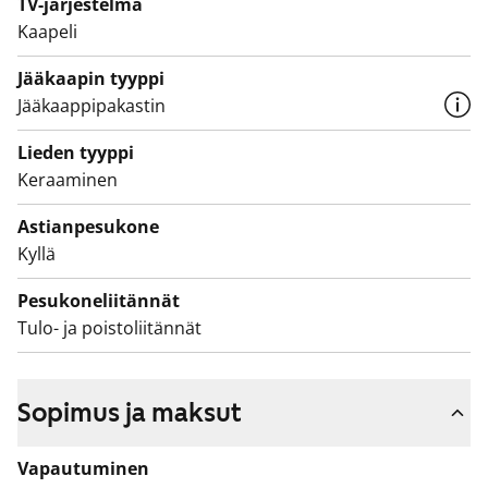
TV-järjestelmä
tehosteseinä. Pesukoneelle ja kuivausrummulle on
Kaapeli
tilavaraus.
Jääkaapin tyyppi
Asunto ja koko talo pihoineen ovat savuttomia.
Jääkaappipakastin
Asunnot ja koko talo pihoineen ovat savuttomia.
Lieden tyyppi
Asukasmäärään perustuva vesimaksu muuttuu
Keraaminen
1.12.2024 alkaen vedenkulutukseen perustuvaan
Astianpesukone
vesimaksuun.
Kyllä
Pesukoneliitännät
Tulo- ja poistoliitännät
Sopimus ja maksut
Vapautuminen