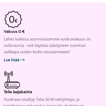
Vakuus 0 €
Lähes kaikissa asunnoissamme vuokravakuus on
nolla euroa - voit käyttää säästyneen summan
vaikkapa uuden kodin sisustamiseen!
Lue lisää
Telia laajakaista
Vuokraan sisältyy Telia 50 M nettiyhteys, ja
tarvittaessa voit nostaa nopeutta etuhintaan.