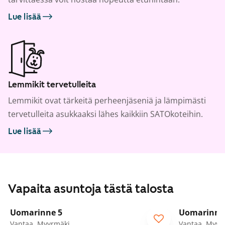
Lue lisää
Lemmikit tervetulleita
Lemmikit ovat tärkeitä perheenjäseniä ja lämpimästi
tervetulleita asukkaaksi lähes kaikkiin SATOkoteihin.
Lue lisää
Vapaita asuntoja tästä talosta
1
/
23
Uomarinne 5
Uomarinne
Vantaa, Myyrmäki
Vantaa, Myyr