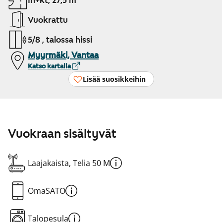
1h+kt, 27,5 m²
Vuokrattu
5/8 , talossa hissi
Myyrmäki, Vantaa
Katso kartalla
Lisää suosikkeihin
Vuokraan sisältyvät
Laajakaista, Telia 50 M
OmaSATO
Talopesula