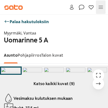
Val
Palaa hakutuloksiin
Myyrmäki, Vantaa
Uomarinne 5 A
Asunto
Pohjapiirros
Talon kuvat
Katso kaikki kuvat (9)
Näytetään dia 1 / 9
Vesimaksu kulutuksen mukaan