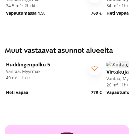
34,5 m² · 2h+kt
34 m² · 1h+kt
Vapautumassa 1.9.
769 €
Heti vapaa
Muut vastaavat asunnot alueelta
1
/
16
Huddingenpolku 5
ARA
Vantaa, Myyrmäki
Virtakuja 6
40 m² · 1h+k
Vantaa, Myyr
26 m² · 1h+kt
Heti vapaa
779 €
Vapautumassa