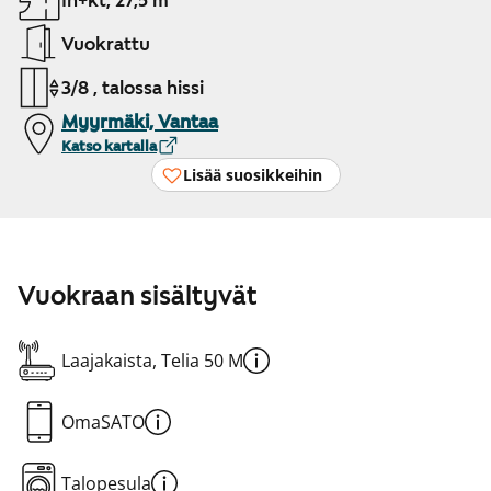
1h+kt, 27,5 m²
Vuokrattu
3/8 , talossa hissi
Myyrmäki, Vantaa
Katso kartalla
Lisää suosikkeihin
Vuokraan sisältyvät
Laajakaista, Telia 50 M
OmaSATO
Talopesula