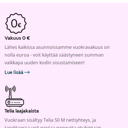
Vakuus 0 €
Lähes kaikissa asunnoissamme vuokravakuus on
nolla euroa - voit käyttää säästyneen summan
vaikkapa uuden kodin sisustamiseen!
Lue lisää
Telia laajakaista
Vuokraan sisältyy Telia 50 M nettiyhteys, ja
tarvittaessa voit nostaa nopeutta etuhintaan.