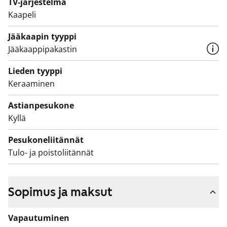
TV-järjestelmä
tehosteseinä. Pesukoneelle ja kuivausrummulle on
Kaapeli
tilavaraus.
Jääkaapin tyyppi
Asunto ja koko talo pihoineen ovat savuttomia.
Jääkaappipakastin
Asunnot ja koko talo pihoineen ovat savuttomia.
Lieden tyyppi
Asukasmäärään perustuva vesimaksu muuttuu
Keraaminen
1.12.2024 alkaen vedenkulutukseen perustuvaan
Astianpesukone
vesimaksuun.
Kyllä
Pesukoneliitännät
Tulo- ja poistoliitännät
Sopimus ja maksut
Vapautuminen