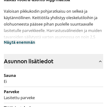
Valoisan pikkukodin pohjaratkaisu on selkeä ja
käytännöllinen. Keittiötila yhdistyy oleskelutiloihin ja
olohuoneesta pääsee pihan puolelle suuntaavalle
lasitetulle parvekkeelle. Harrastusvälineiden ja muiden
tavaroiden säilytystä varten asunnossa on noin 2,5
Näytä enemmän
neliön varastotila. Kellaritiloissa tai vintillä ei ole
huoneistokohtaista irtaimistovarastoa.
Asuintilojen lattiat ovat tammilaminaattia. Keittiön
Asunnon lisätiedot
kaapistojen ovet ovat raikkaan valkoiset ja ylä- ja
alakaappien välinen tila on laatoitettu valkoisilla
Sauna
laatoilla. Työtaso on lattian sävyyn sointuvaa tammen
Ei
sävyistä laminaattia. Varustukseen kuuluu keraaminen
Parveke
liesi, astianpesukone ja kylmälaitteet. Kokonaan
Lasitettu parveke
laatoitettujen kylpyhuoneiden lattiat ovat rauhallisen
harmaat ja vaaleita seiniä elävöittää vaalean keltainen