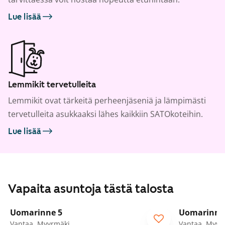
Lue lisää
Lemmikit tervetulleita
Lemmikit ovat tärkeitä perheenjäseniä ja lämpimästi
tervetulleita asukkaaksi lähes kaikkiin SATOkoteihin.
Lue lisää
Vapaita asuntoja tästä talosta
1
/
23
Uomarinne 5
Uomarinne
Vantaa, Myyrmäki
Vantaa, Myyr