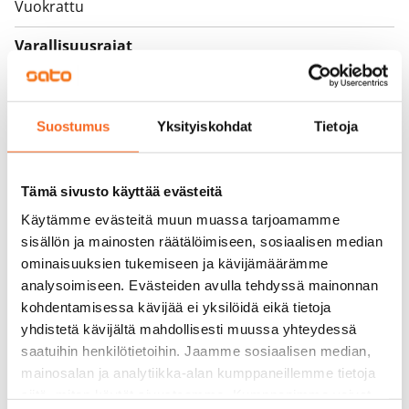
Vuokrattu
Varallisuusrajat
Ei
Vuokra
Suostumus
Yksityiskohdat
Tietoja
Vuokravakuus
0 €, (yrityksille min. 1 kk vuokra)
Tämä sivusto käyttää evästeitä
Kotivakuutus
Käytämme evästeitä muun muassa tarjoamamme
Pakollinen, ei sisälly vuokraan
sisällön ja mainosten räätälöimiseen, sosiaalisen median
ominaisuuksien tukemiseen ja kävijämäärämme
Vesimaksu
analysoimiseen. Evästeiden avulla tehdyssä mainonnan
Kulutuksen mukaan
kohdentamisessa kävijää ei yksilöidä eikä tietoja
yhdistetä kävijältä mahdollisesti muussa yhteydessä
Sähkömaksu
saatuihin henkilötietoihin. Jaamme sosiaalisen median,
Vuokralainen solmii itse sähkösopimuksen.
mainosalan ja analytiikka-alan kumppaneillemme tietoja
Laajakaista
siitä, miten käytät sivustoamme. Kumppanimme voivat