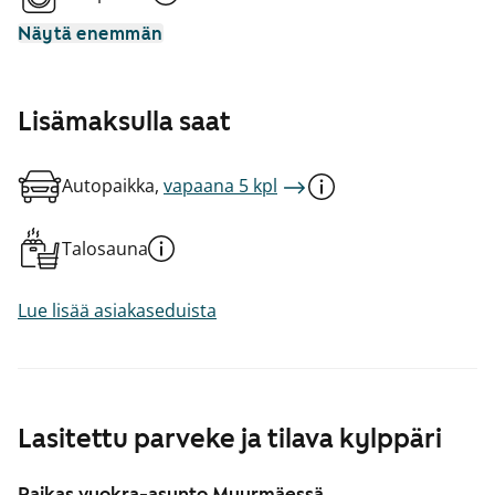
Näytä enemmän
Lisämaksulla saat
Autopaikka,
vapaana 5 kpl
Talosauna
Lue lisää asiakaseduista
Lasitettu parveke ja tilava kylppäri
Raikas vuokra-asunto Myyrmäessä