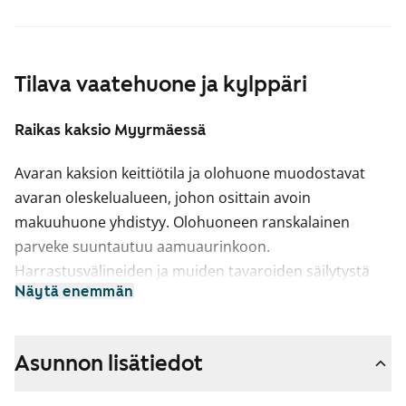
Tilava vaatehuone ja kylppäri
Raikas kaksio Myyrmäessä
Avaran kaksion keittiötila ja olohuone muodostavat
avaran oleskelualueen, johon osittain avoin
makuuhuone yhdistyy. Olohuoneen ranskalainen
parveke suuntautuu aamuaurinkoon.
Harrastusvälineiden ja muiden tavaroiden säilytystä
Näytä enemmän
varten asunnossa on noin 2,5 neliön varastotila ja
tilava vaatehuone. Kellaritiloissa tai vintillä ei ole
huoneistokohtaista irtaimistovarastoa.
Asunnon lisätiedot
Asuintilojen lattiat ovat tammilaminaattia. Keittiön