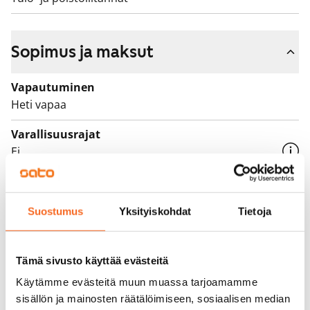
Sopimus ja maksut
Vapautuminen
Heti vapaa
Varallisuusrajat
Ei
Vuokra
799 €/kk
Suostumus
Yksityiskohdat
Tietoja
Vuokravakuus
0 €, (yrityksille min. 1 kk vuokra)
Tämä sivusto käyttää evästeitä
Vuokrasopimus
Käytämme evästeitä muun muassa tarjoamamme
Toistaiseksi voimassa oleva, minimi asumisaika
sisällön ja mainosten räätälöimiseen, sosiaalisen median
12 kk