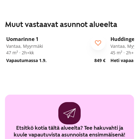
Muut vastaavat asunnot alueelta
1
/
21
Uomarinne 1
Huddingenp
ARA
Vantaa, Myyrmäki
Vantaa, Myyr
47 m² · 2h+kk
45 m² · 2h+kk
Vapautumassa 1.9.
849 €
Heti vapaa
Etsitkö kotia tältä alueelta? Tee hakuvahti ja
kuule vapautuvista asunnoista ensimmäisenä!