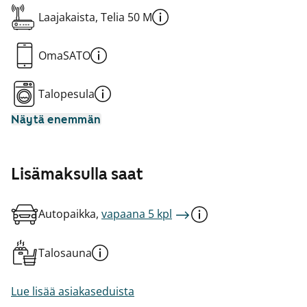
Laajakaista, Telia 50 M
OmaSATO
Talopesula
Näytä enemmän
Lisämaksulla saat
Autopaikka,
vapaana 5 kpl
Talosauna
Lue lisää asiakaseduista