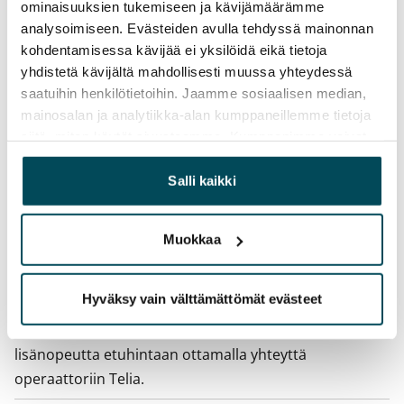
ominaisuuksien tukemiseen ja kävijämäärämme
analysoimiseen. Evästeiden avulla tehdyssä mainonnan
Irtisanomis­mahdollisuus
kohdentamisessa kävijää ei yksilöidä eikä tietoja
12 kk vuokrasopimuksesta tai sopimussakolla
yhdistetä kävijältä mahdollisesti muussa yhteydessä
aiemmin
saatuihin henkilötietoihin. Jaamme sosiaalisen median,
mainosalan ja analytiikka-alan kumppaneillemme tietoja
Kotivakuutus
siitä, miten käytät sivustoamme. Kumppanimme voivat
Pakollinen, ei sisälly vuokraan
yhdistää näitä tietoja muihin tietoihin, joita olet antanut
heille tai joita on kerätty, kun olet käyttänyt heidän
Salli kaikki
Vesimaksu
palvelujaan.
Kulutuksen mukaan
Muokkaa
Sähkömaksu
Vuokralainen solmii itse sähkösopimuksen.
Hyväksy vain välttämättömät evästeet
Laajakaista
Vuokraan sisältyy 50 M laajakaistaliittymä. Voit hankkia
lisänopeutta etuhintaan ottamalla yhteyttä
operaattoriin Telia.