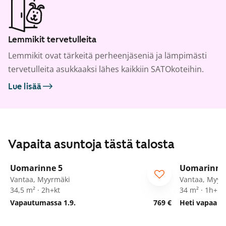
Lemmikit tervetulleita
Lemmikit ovat tärkeitä perheenjäseniä ja lämpimästi
tervetulleita asukkaaksi lähes kaikkiin SATOkoteihin.
Lue lisää
Vapaita asuntoja tästä talosta
1
/
23
Uomarinne 5
Uomarinne
Vantaa, Myyrmäki
Vantaa, Myyr
34,5 m² · 2h+kt
34 m² · 1h+kt
Vapautumassa 1.9.
769 €
Heti vapaa