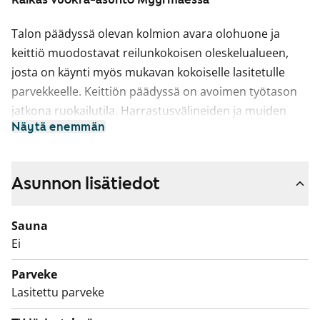
Talon päädyssä olevan kolmion avara olohuone ja
keittiö muodostavat reilunkokoisen oleskelualueen,
josta on käynti myös mukavan kokoiselle lasitetulle
parvekkeelle. Keittiön päädyssä on avoimen työtason
jatkona ruokailutila. Harrastusvälineiden ja muiden
Näytä enemmän
tavaroiden säilytystä varten asunnossa on noin 2,5
neliön varastotila. Kellaritiloissa tai vintillä ei ole
huoneistokohtaista irtaimistovarastoa.
Asunnon lisätiedot
Asuintilojen lattiat ovat tammilaminaattia. Keittiön
kaapistojen ovet ovat raikkaan valkoiset ja ylä- ja
Sauna
alakaappien välinen tila on laatoitettu valkoisilla
Ei
laatoilla. Työtaso on lattian sävyyn sointuvaa tammen
Parveke
sävyistä laminaattia. Varustukseen kuuluu keraaminen
Lasitettu parveke
liesi, astianpesukone ja kylmälaitteet. Kokonaan
laatoitettujen kylpyhuoneiden lattiat ovat rauhallisen