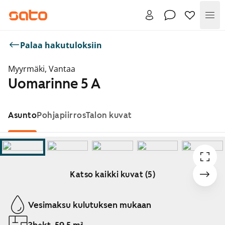
Val
Palaa hakutuloksiin
Myyrmäki, Vantaa
Uomarinne 5 A
Asunto
Pohjapiirros
Talon kuvat
Katso kaikki kuvat (5)
Näytetään dia 1 / 5
Vesimaksu kulutuksen mukaan