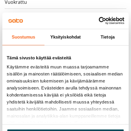
Vuokrattu
Varallisuusrajat
Ei
Vuokra
Suostumus
Yksityiskohdat
Tietoja
Vuokravakuus
0 €, (yrityksille min. 1 kk vuokra)
Tämä sivusto käyttää evästeitä
Kotivakuutus
Käytämme evästeitä muun muassa tarjoamamme
Pakollinen, ei sisälly vuokraan
sisällön ja mainosten räätälöimiseen, sosiaalisen median
ominaisuuksien tukemiseen ja kävijämäärämme
Vesimaksu
analysoimiseen. Evästeiden avulla tehdyssä mainonnan
Kulutuksen mukaan
kohdentamisessa kävijää ei yksilöidä eikä tietoja
yhdistetä kävijältä mahdollisesti muussa yhteydessä
Sähkömaksu
saatuihin henkilötietoihin. Jaamme sosiaalisen median,
Vuokralainen solmii itse sähkösopimuksen.
mainosalan ja analytiikka-alan kumppaneillemme tietoja
siitä, miten käytät sivustoamme. Kumppanimme voivat
Laajakaista
yhdistää näitä tietoja muihin tietoihin, joita olet antanut