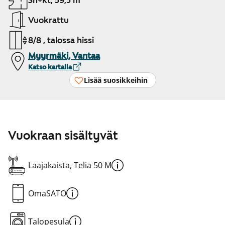
3h+kt, 59,5 m²
Vuokrattu
8/8 , talossa hissi
Myyrmäki, Vantaa
Katso kartalla
Lisää suosikkeihin
Vuokraan sisältyvät
Laajakaista, Telia 50 M
OmaSATO
Talopesula