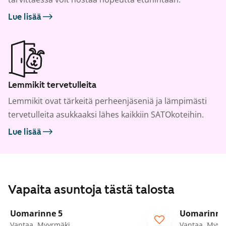
Lue lisää
Lemmikit tervetulleita
Lemmikit ovat tärkeitä perheenjäseniä ja lämpimästi
tervetulleita asukkaaksi lähes kaikkiin SATOkoteihin.
Lue lisää
Vapaita asuntoja tästä talosta
1
/
23
Uomarinne 5
Uomarinne
Vantaa, Myyrmäki
Vantaa, Myyr