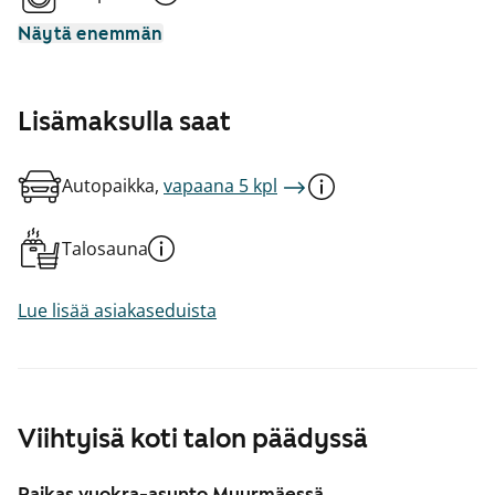
Näytä enemmän
Lisämaksulla saat
Autopaikka,
vapaana 5 kpl
Talosauna
Lue lisää asiakaseduista
Viihtyisä koti talon päädyssä
Raikas vuokra-asunto Myyrmäessä