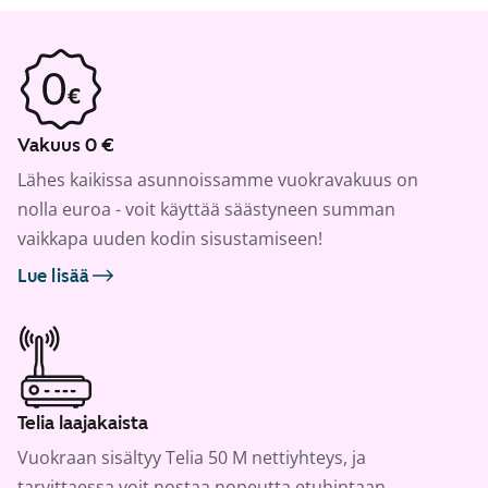
Vakuus 0 €
Lähes kaikissa asunnoissamme vuokravakuus on
nolla euroa - voit käyttää säästyneen summan
vaikkapa uuden kodin sisustamiseen!
Lue lisää
Telia laajakaista
Vuokraan sisältyy Telia 50 M nettiyhteys, ja
tarvittaessa voit nostaa nopeutta etuhintaan.