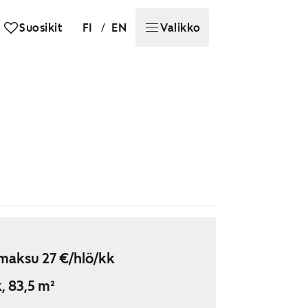
/
Suosikit
FI
EN
Valikko
maksu 27 €/hlö/kk
, 83,5 m²