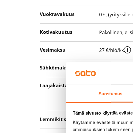
Vuokravakuus
0 €, (yrityksill
Kotivakuutus
Pakollinen, ei 
Vesimaksu
27 €/hlö/kk
Sähkömaksu
Vuokralainen s
Laajakaista
Vuokraan sisält
hankkia lisäno
Suostumus
yhteyttä operaa
Tämä sivusto käyttää eväste
Lemmikit sallittu
Kyllä
Käytämme evästeitä muun mu
ominaisuuksien tukemiseen 