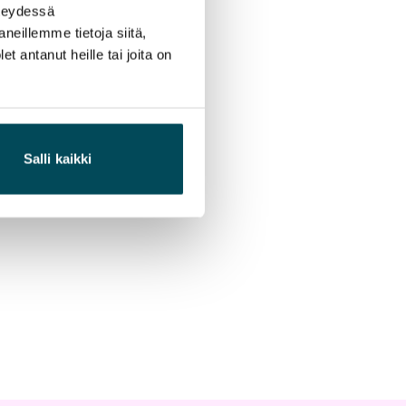
hteydessä
neillemme tietoja siitä,
 antanut heille tai joita on
Salli kaikki