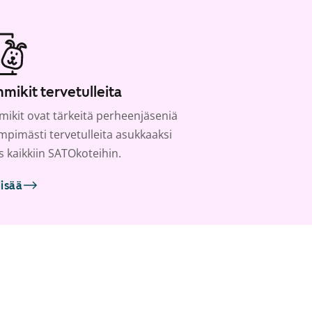
mikit tervetulleita
ikit ovat tärkeitä perheenjäseniä
ämpimästi tervetulleita asukkaaksi
s kaikkiin SATOkoteihin.
lisää