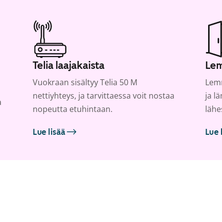
Telia laajakaista
Lem
Vuokraan sisältyy Telia 50 M
Lemm
nettiyhteys, ja tarvittaessa voit nostaa
ja l
a
nopeutta etuhintaan.
lähe
Lue lisää
Lue 