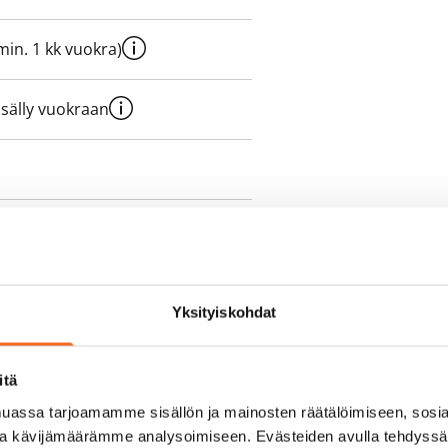
e min. 1 kk vuokra)
sisälly vuokraan
olmii itse sähkösopimuksen.
yy 50 M laajakaistaliittymä. Voit
Yksityiskohdat
peutta etuhintaan ottamalla
ttoriin Telia.
itä
assa tarjoamamme sisällön ja mainosten räätälöimiseen, sosia
ja kävijämäärämme analysoimiseen. Evästeiden avulla tehdyss