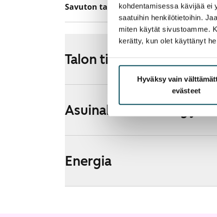
Savuton talo
kohdentamisessa kävijää ei y
Kyllä
saatuihin henkilötietoihin. J
miten käytät sivustoamme. Kump
kerätty, kun olet käyttänyt he
Talon tiedot
Hyväksy vain välttämä
evästeet
Asuinalueen esittely ja k
Energia