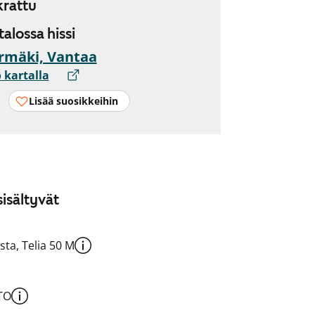
rattu
 talossa hissi
rmäki, Vantaa
 kartalla
Lisää suosikkeihin
isältyvät
sta, Telia 50 M
TO