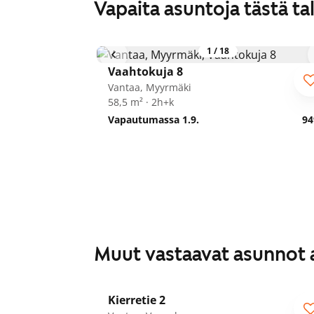
Vapaita asuntoja tästä ta
1
/
18
Vaahtokuja 8
Vantaa, Myyrmäki
58,5 m² · 2h+k
Vapautumassa 1.9.
94
Muut vastaavat asunnot 
1
/
27
Kierretie 2