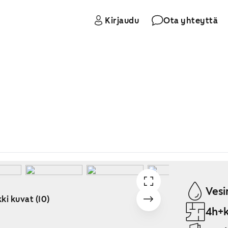
Kirjaudu
Ota yhteyttä
Vesi
ki kuvat (10)
4h+k