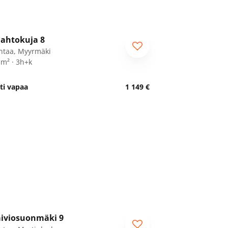
1
/
22
ahtokuja 8
ntaa, Myyrmäki
 m² · 3h+k
ti vapaa
1 149 €
1
/
26
iviosuonmäki 9