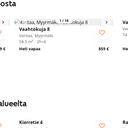
losta
1
/
18
Va
Vaahtokuja 8
Va
74
Vantaa, Myyrmäki
58,5 m² · 2h+k
9 €
Heti vapaa
859 €
He
alueelta
1
/
8
Kierretie 4
Ra