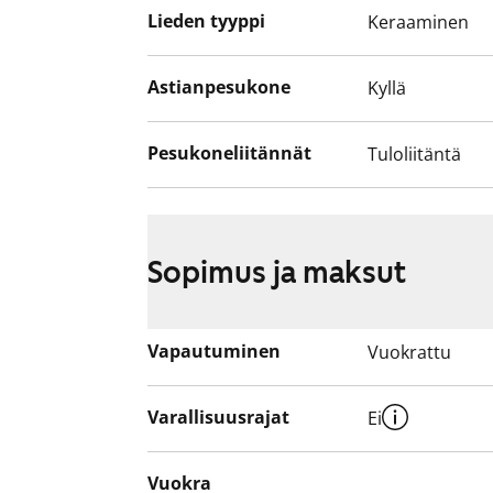
Lieden tyyppi
Keraaminen
Astianpesukone
Kyllä
Pesukoneliitännät
Tuloliitäntä
Sopimus ja maksut
Vapautuminen
Vuokrattu
Varallisuusrajat
Ei
Vuokra