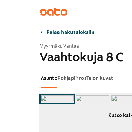
Palaa hakutuloksiin
Myyrmäki, Vantaa
Vaahtokuja 8 C
Asunto
Pohjapiirros
Talon kuvat
Katso kaik
Näytetään dia 1 / 10