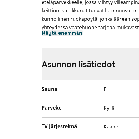
eteläparvekkeelle, jossa viihtyy viileämpin
keittiön isot ikkunat tuovat luonnonvalon 
kunnollinen ruokapöytä, jonka ääreen sop
yhteydessä vaatehuone tarjoaa mukavasti s
Näytä enemmän
Huoneiston lattiat ovat vaaleanharmaat
laminaattia. Keittiössä yläkaapit ovat har
alakaapit ja korkeat kaapit ovat raikkaan v
Asunnon lisätiedot
on laatoitettu harmaalla laatalla. Tiskia
laminaattityötasoon. Keittiön varusteisiin
astianpesukone, jääkaappipakastin sekä v
Sauna
Ei
Tilavassa kylpyhuoneessa on vihertävät sei
kalusteet ovat valkoisia. Pyykinpesukonee
Parveke
Kyllä
Asunto ja koko talo pihoineen ovat savut
Talo piha-alueineen on savuton.
TV-järjestelmä
Kaapeli