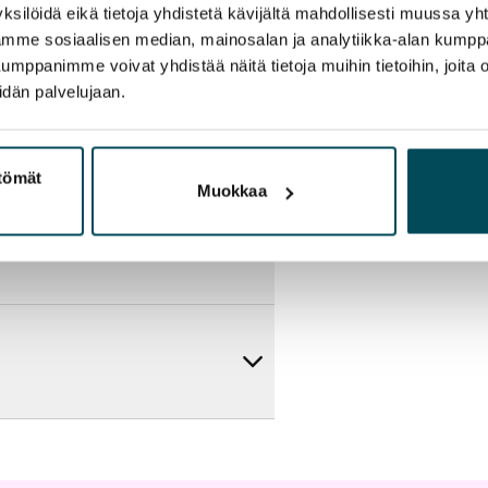
ksilöidä eikä tietoja yhdistetä kävijältä mahdollisesti muussa y
aamme sosiaalisen median, mainosalan ja analytiikka-alan kumppa
panimme voivat yhdistää näitä tietoja muihin tietoihin, joita olet
idän palvelujaan.
ttömät
Muokkaa
artta