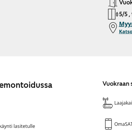
Vuok
5/5 ,
Myy
Katso
remontoidussa
Vuokraan s
Laajakai
OmaSA
ynti lasitetulle