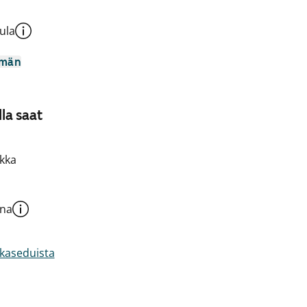
ula
mmän
la saat
kka
una
akaseduista