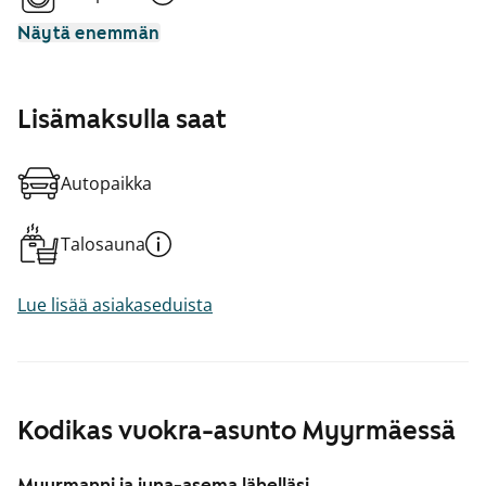
Näytä enemmän
Lisämaksulla saat
Autopaikka
Talosauna
Lue lisää asiakaseduista
Kodikas vuokra-asunto Myyrmäessä
Myyrmanni ja juna-asema lähelläsi