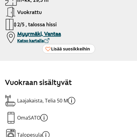
1h+kk, 29,5 m²
Vuokrattu
2/5 , talossa hissi
Myyrmäki, Vantaa
Katso kartalla
Lisää suosikkeihin
Vuokraan sisältyvät
Laajakaista, Telia 50 M
OmaSATO
Talopesula