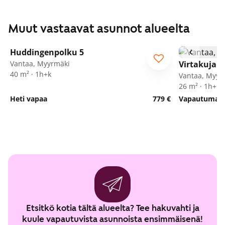
Muut vastaavat asunnot alueelta
1
/
16
Huddingenpolku 5
ARA
Vantaa, Myyrmäki
Virtakuja 6
40 m² · 1h+k
Vantaa, Myyr
26 m² · 1h+kt
Heti vapaa
779 €
Vapautumassa
Etsitkö kotia tältä alueelta? Tee hakuvahti ja
kuule vapautuvista asunnoista ensimmäisenä!