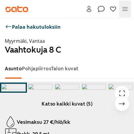
Val
Palaa hakutuloksiin
Myyrmäki, Vantaa
Vaahtokuja 8 C
Asunto
Pohjapiirros
Talon kuvat
Katso kaikki kuvat (5)
Näytetään dia 1 / 5
Vesimaksu 27 €/hlö/kk