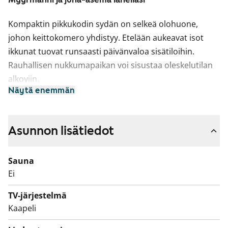
Kompaktin pikkukodin sydän on selkeä olohuone,
johon keittokomero yhdistyy. Etelään aukeavat isot
ikkunat tuovat runsaasti päivänvaloa sisätiloihin.
Rauhallisen nukkumapaikan voi sisustaa oleskelutilan
alkoviin.
Näytä enemmän
Huoneiston lattiat ovat vaaleanharmaata
tammilankkua mukailevaa laminaattia. Keittokomeron
yläkaapit ovat harmaansävyistä puujäljitelmää ja
Asunnon lisätiedot
alakaapit ovat raikkaan valkoiset. Kaappien ja työtilan
väli on laatoitettu harmaalla laatalla. Tiskiallas on
Sauna
upotettu valko-harmaaseen laminaattityötasoon.
Ei
Varusteisiin kuuluu keraaminen liesi, astianpesukone,
TV-järjestelmä
jääkaappipakastin sekä varaus mikroaaltouunille.
Kaapeli
Kylpyhuoneessa on vihertävät seinälaatat ja harmaat