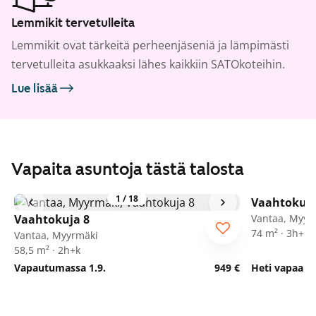
Lemmikit tervetulleita
Lemmikit ovat tärkeitä perheenjäseniä ja lämpimästi
tervetulleita asukkaaksi lähes kaikkiin SATOkoteihin.
Lue lisää
Vapaita asuntoja tästä talosta
1
/
18
Vaahtokuja
Vaahtokuja 8
Vantaa, Myyr
74 m² · 3h+k
Vantaa, Myyrmäki
58,5 m² · 2h+k
Vapautumassa 1.9.
949 €
Heti vapaa