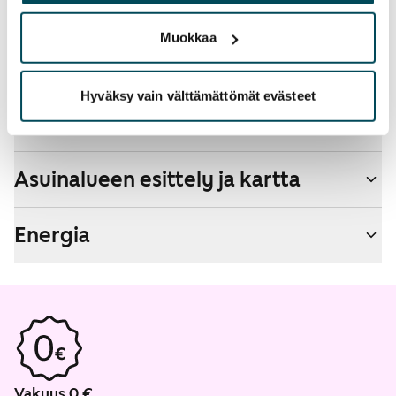
palvelujaan.
Savuton talo
Muokkaa
Kyllä
Hyväksy vain välttämättömät evästeet
Talon tiedot
Asuinalueen esittely ja kartta
Energia
Vakuus 0 €