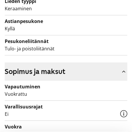
Lieden tyyppi
lattialaatat, kalusteet ovat valkoisia.
Keraaminen
Pyykinpesukoneelle ja kuivausrummulle on varaus.
Astianpesukone
Asunto ja koko talo pihoineen ovat savuttomia.
Kyllä
Talo piha-alueineen on savuton.
Pesukoneliitännät
Tulo- ja poistoliitännät
Sopimus ja maksut
Vapautuminen
Vuokrattu
Varallisuusrajat
Ei
Vuokra