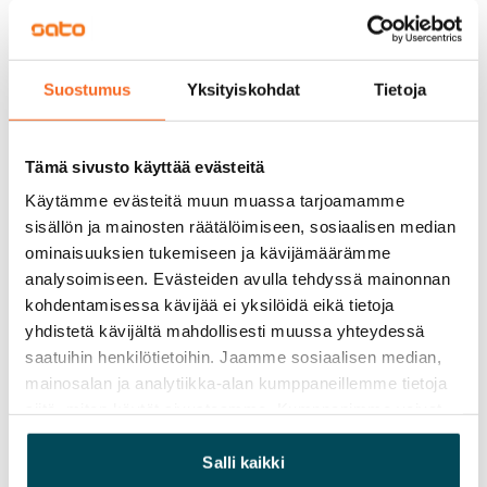
Vuokravakuus
0 €, (yrityksille min. 1 kk vuokra)
Suostumus
Yksityiskohdat
Tietoja
Kotivakuutus
Pakollinen, ei sisälly vuokraan
Tämä sivusto käyttää evästeitä
Vesimaksu
27 €/hlö/kk
Käytämme evästeitä muun muassa tarjoamamme
sisällön ja mainosten räätälöimiseen, sosiaalisen median
Sähkömaksu
ominaisuuksien tukemiseen ja kävijämäärämme
Vuokralainen solmii itse sähkösopimuksen.
analysoimiseen. Evästeiden avulla tehdyssä mainonnan
kohdentamisessa kävijää ei yksilöidä eikä tietoja
Laajakaista
yhdistetä kävijältä mahdollisesti muussa yhteydessä
Vuokraan sisältyy 50 M laajakaistaliittymä. Voit hankkia
saatuihin henkilötietoihin. Jaamme sosiaalisen median,
lisänopeutta etuhintaan ottamalla yhteyttä
mainosalan ja analytiikka-alan kumppaneillemme tietoja
operaattoriin Telia.
siitä, miten käytät sivustoamme. Kumppanimme voivat
yhdistää näitä tietoja muihin tietoihin, joita olet antanut
Lemmikit sallittu
heille tai joita on kerätty, kun olet käyttänyt heidän
Salli kaikki
Kyllä