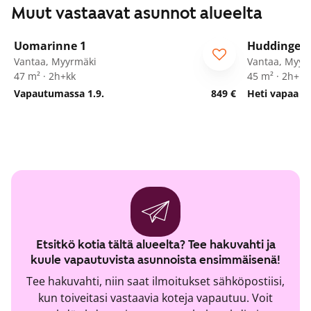
Muut vastaavat asunnot alueelta
1
/
21
Uomarinne 1
Huddingenp
ARA
Vantaa, Myyrmäki
Vantaa, Myyr
47 m² · 2h+kk
45 m² · 2h+kk
Vapautumassa 1.9.
849 €
Heti vapaa
Etsitkö kotia tältä alueelta? Tee hakuvahti ja
kuule vapautuvista asunnoista ensimmäisenä!
Tee hakuvahti, niin saat ilmoitukset sähköpostiisi,
kun toiveitasi vastaavia koteja vapautuu. Voit