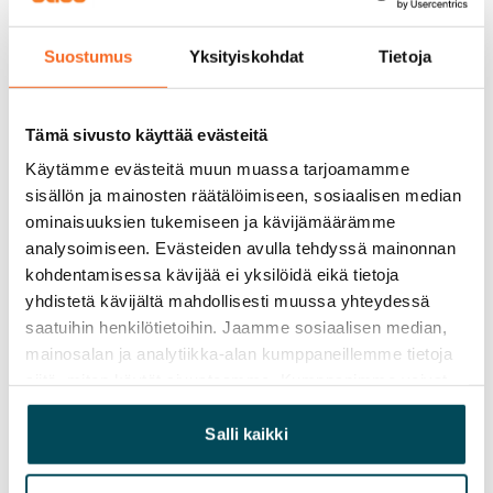
0 €, (yrityksille min. 1 kk vuokra)
Kotivakuutus
Suostumus
Yksityiskohdat
Tietoja
Pakollinen, ei sisälly vuokraan
Vesimaksu
Tämä sivusto käyttää evästeitä
27 €/hlö/kk
Käytämme evästeitä muun muassa tarjoamamme
sisällön ja mainosten räätälöimiseen, sosiaalisen median
Sähkömaksu
ominaisuuksien tukemiseen ja kävijämäärämme
Vuokralainen solmii itse sähkösopimuksen.
analysoimiseen. Evästeiden avulla tehdyssä mainonnan
kohdentamisessa kävijää ei yksilöidä eikä tietoja
Laajakaista
yhdistetä kävijältä mahdollisesti muussa yhteydessä
Vuokraan sisältyy 50 M laajakaistaliittymä. Voit hankkia
saatuihin henkilötietoihin. Jaamme sosiaalisen median,
lisänopeutta etuhintaan ottamalla yhteyttä
mainosalan ja analytiikka-alan kumppaneillemme tietoja
operaattoriin Telia.
siitä, miten käytät sivustoamme. Kumppanimme voivat
yhdistää näitä tietoja muihin tietoihin, joita olet antanut
Lemmikit sallittu
heille tai joita on kerätty, kun olet käyttänyt heidän
Salli kaikki
Kyllä
palvelujaan.
Savuton talo