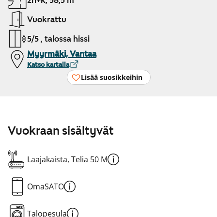
2h+k, 58,5 m²
Vuokrattu
5/5 , talossa hissi
Myyrmäki, Vantaa
Katso kartalla
Lisää suosikkeihin
Vuokraan sisältyvät
Laajakaista, Telia 50 M
OmaSATO
Talopesula