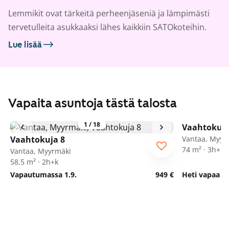
Lemmikit ovat tärkeitä perheenjäseniä ja lämpimästi
tervetulleita asukkaaksi lähes kaikkiin SATOkoteihin.
Lue lisää
Vapaita asuntoja tästä talosta
1
/
18
Vaahtokuja
Vaahtokuja 8
Vantaa, Myyr
74 m² · 3h+k
Vantaa, Myyrmäki
58,5 m² · 2h+k
Vapautumassa 1.9.
949 €
Heti vapaa