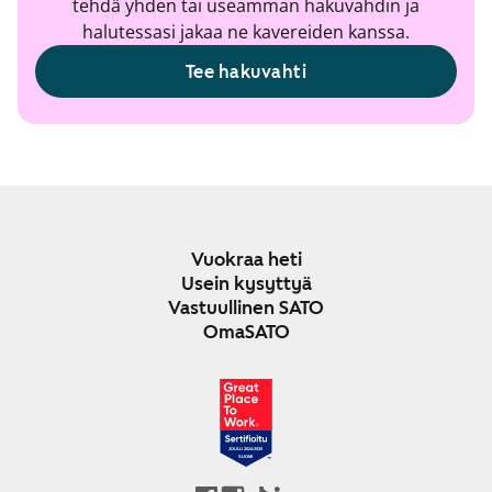
tehdä yhden tai useamman hakuvahdin ja
halutessasi jakaa ne kavereiden kanssa.
Tee hakuvahti
Vuokraa heti
Usein kysyttyä
Vastuullinen SATO
OmaSATO
JOULU 2024-2025
SUOMI