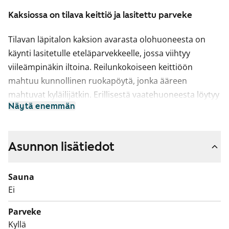
Kaksiossa on tilava keittiö ja lasitettu parveke
Tilavan läpitalon kaksion avarasta olohuoneesta on
käynti lasitetulle eteläparvekkeelle, jossa viihtyy
viileämpinäkin iltoina. Reilunkokoiseen keittiöön
mahtuu kunnollinen ruokapöytä, jonka ääreen
mahtuvat kyläilijätkin. Erillisestä vaatehuoneesta löytyy
Näytä enemmän
mukavasti säilytystilaa arjen askareita sujuvoittamaan.
Huoneiston lattiat ovat vaaleanharmaata
tammilankkua mukailevaa laminaattia. Keittiössä
Asunnon lisätiedot
yläkaapit ovat harmaansävyistä puujäljitelmää ja
alakaapit ja korkeat kaapit ovat raikkaan valkoiset.
Sauna
Kaappien ja työtilan väli on laatoitettu harmaalla
Ei
laatalla. Tiskialtaat on upotettu valko-harmaaseen
Parveke
laminaattityötasoon. Keittiön varusteisiin kuuluu
Kyllä
keraaminen liesi, astianpesukone, jääkaappipakastin