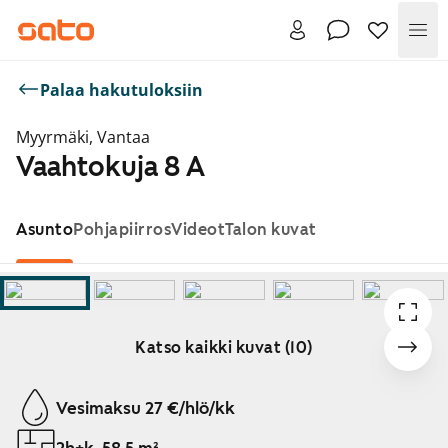
Val
Palaa hakutuloksiin
Myyrmäki, Vantaa
Vaahtokuja 8 A
Asunto
Pohjapiirros
Videot
Talon kuvat
Katso kaikki kuvat (10)
Näytetään dia 1 / 10
Vesimaksu 27 €/hlö/kk