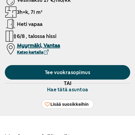
Vesimaksu 27 €/hlö/kk
3h+k, 71 m²
Heti vapaa
6/8 , talossa hissi
Myyrmäki, Vantaa
Katso kartalla
Tee vuokrasopimus
TAI
Hae tätä asuntoa
Lisää suosikkeihin