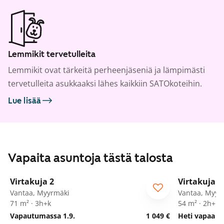
Lemmikit tervetulleita
Lemmikit ovat tärkeitä perheenjäseniä ja lämpimästi
tervetulleita asukkaaksi lähes kaikkiin SATOkoteihin.
Lue lisää
Vapaita asuntoja tästä talosta
1
/
20
Virtakuja 2
Virtakuja 2
Vantaa, Myyrmäki
Vantaa, Myyr
71 m² · 3h+k
54 m² · 2h+k
Vapautumassa 1.9.
1 049 €
Heti vapaa