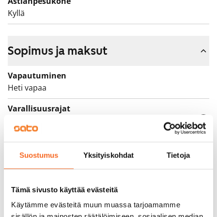
Astianpesukone
Kyllä
Sopimus ja maksut
Vapautuminen
Heti vapaa
Varallisuusrajat
Ei
Vuokra
979 €/kk
Suostumus
Yksityiskohdat
Tietoja
Vuokravakuus
0 €, (yrityksille min. 1 kk vuokra)
Tämä sivusto käyttää evästeitä
Käytämme evästeitä muun muassa tarjoamamme
Vuokrasopimus
sisällön ja mainosten räätälöimiseen, sosiaalisen median