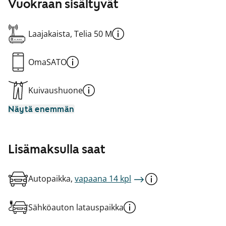
Vuokraan sisältyvät
Laajakaista, Telia 50 M
OmaSATO
Kuivaushuone
Näytä enemmän
Lisämaksulla saat
Autopaikka,
vapaana 14 kpl
Sähköauton latauspaikka