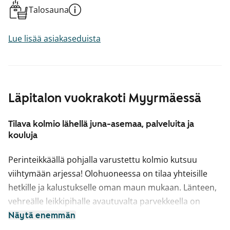
Talosauna
Lue lisää asiakaseduista
Läpitalon vuokrakoti Myyrmäessä
Tilava kolmio lähellä juna-asemaa, palveluita ja
kouluja
Perinteikkäällä pohjalla varustettu kolmio kutsuu
viihtymään arjessa! Olohuoneessa on tilaa yhteisille
hetkille ja kalustukselle oman maun mukaan. Länteen,
vehreälle leikkipihalle avautuvalta parvekkeella on
mukava seurata vuodenaikojen vaihtelua. Säilytystila
Näytä enemmän
on keskitetty eteiseen, jossa vaatekaapit ja erillinen