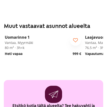
Muut vastaavat asunnot alueelta
1
/
11
Uomarinne 1
Laajavuore
Vantaa, Myyrmäki
Vantaa, Marti
80 m² · 3h+k
76,5 m² · 3h+
Heti vapaa
999 €
Vapautumassa
Etsitkö kotia tältä alueelta? Tee hakuvahti ja