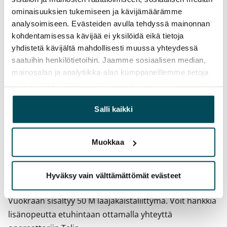
Toistaiseksi voimassa oleva, minimi asumisaika
ominaisuuksien tukemiseen ja kävijämäärämme
12 kk
analysoimiseen. Evästeiden avulla tehdyssä mainonnan
Irtisanomis­mahdollisuus
kohdentamisessa kävijää ei yksilöidä eikä tietoja
yhdistetä kävijältä mahdollisesti muussa yhteydessä
12 kk vuokrasopimuksesta tai sopimussakolla
saatuihin henkilötietoihin. Jaamme sosiaalisen median,
aiemmin
mainosalan ja analytiikka-alan kumppaneillemme tietoja
Kotivakuutus
siitä, miten käytät sivustoamme. Kumppanimme voivat
Pakollinen, ei sisälly vuokraan
yhdistää näitä tietoja muihin tietoihin, joita olet antanut
heille tai joita on kerätty, kun olet käyttänyt heidän
Salli kaikki
Vesimaksu
palvelujaan.
27 €/hlö/kk
Muokkaa
Sähkömaksu
Vuokralainen solmii itse sähkösopimuksen.
Hyväksy vain välttämättömät evästeet
Laajakaista
Vuokraan sisältyy 50 M laajakaistaliittymä. Voit hankkia
lisänopeutta etuhintaan ottamalla yhteyttä