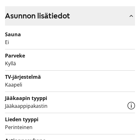
vaatehuone helpottavat järjestyksen ylläpitoa.
Asunnon lisätiedot
Erilliseen keittiöön mahtuu ruokapöytä kotoisasti
ikkunan ääreen. Myös astianpesukoneellesi on tilaa.
Sauna
Kylpyhuoneessa on paikka pyykinpesukoneelle.
Ei
Tule käymään ja katsomaan paikan päällä, miltä tämä
Parveke
vuokrakoti tuntuu!
Kyllä
TV-järjestelmä
Kaapeli
Jääkaapin tyyppi
Jääkaappipakastin
Lieden tyyppi
Perinteinen