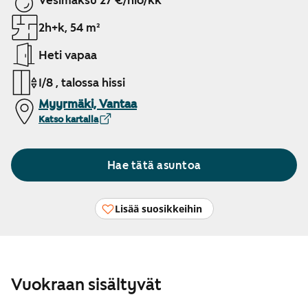
Vesimaksu 27 €/hlö/kk
2h+k, 54 m²
Heti vapaa
1/8 , talossa hissi
Myyrmäki, Vantaa
Katso kartalla
Hae tätä asuntoa
Lisää suosikkeihin
Vuokraan sisältyvät