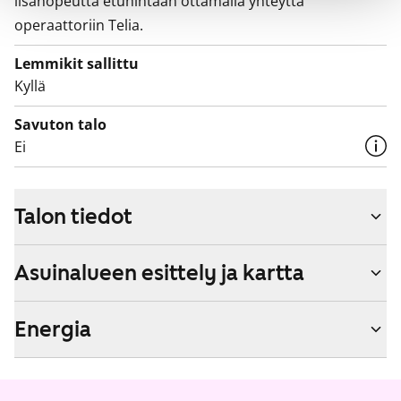
lisänopeutta etuhintaan ottamalla yhteyttä
operaattoriin Telia.
Lemmikit sallittu
Kyllä
Savuton talo
Ei
Talon tiedot
Asuinalueen esittely ja kartta
Energia