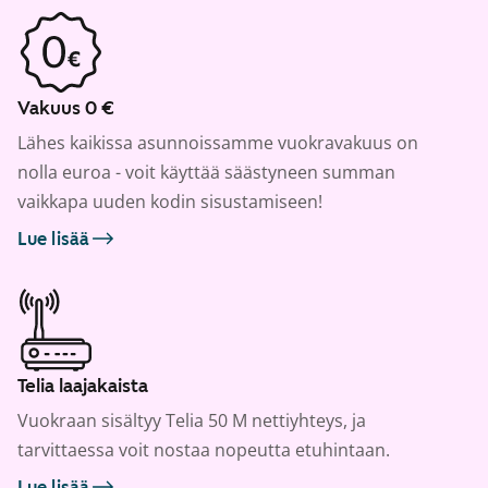
Vakuus 0 €
Lähes kaikissa asunnoissamme vuokravakuus on
nolla euroa - voit käyttää säästyneen summan
vaikkapa uuden kodin sisustamiseen!
Lue lisää
Telia laajakaista
Vuokraan sisältyy Telia 50 M nettiyhteys, ja
tarvittaessa voit nostaa nopeutta etuhintaan.
Lue lisää