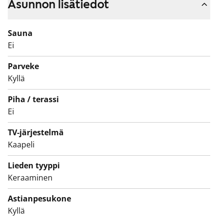
pesukoneellesi.
Asunnon lisätiedot
Tule tutustumaan tähän kodikkaaseen kaksioon, joka
Sauna
sijaitsee kävelymatkan päässä kouluista, kaupoista ja
Ei
juna-asemalta!
Parveke
Kyllä
Piha / terassi
Ei
TV-järjestelmä
Kaapeli
Lieden tyyppi
Keraaminen
Astianpesukone
Kyllä