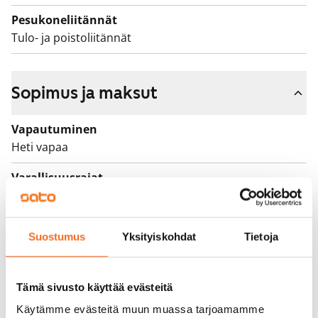
Pesukoneliitännät
Tulo- ja poistoliitännät
Sopimus ja maksut
Vapautuminen
Heti vapaa
Varallisuusrajat
Ei
Vuokra
Suostumus
Yksityiskohdat
Tietoja
829 €/kk
Vuokravakuus
Tämä sivusto käyttää evästeitä
0 €, (yrityksille min. 1 kk vuokra)
Käytämme evästeitä muun muassa tarjoamamme