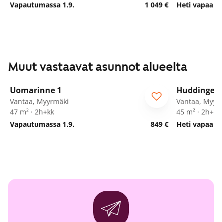
Vapautumassa 1.9.
1 049 €
Heti vapaa
Muut vastaavat asunnot alueelta
1
/
21
Uomarinne 1
Huddingenp
ARA
Vantaa, Myyrmäki
Vantaa, Myyr
47 m² · 2h+kk
45 m² · 2h+kk
Vapautumassa 1.9.
849 €
Heti vapaa