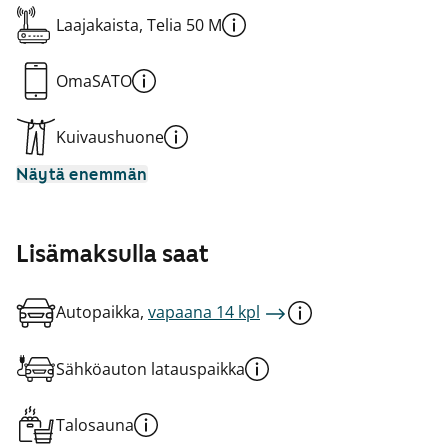
Laajakaista, Telia 50 M
OmaSATO
Kuivaushuone
Näytä enemmän
Lisämaksulla saat
Autopaikka,
vapaana 14 kpl
Sähköauton latauspaikka
Talosauna