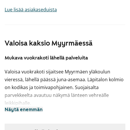
Lue lisää asiakaseduista
Valoisa kaksio Myyrmäessä
Mukava vuokrakoti lähellä palveluita
Valoisa vuokrakoti sijaitsee Myyrmäen yläkoulun
vieressä, lähellä päässä juna-asemaa. Läpitalon kolmio
on kodikas ja toimivapohjainen. Suojaisalta
parvekkeelta avautuu näkymä länteen vehreälle
leikkipihalle.
Näytä enemmän
Keittiössä on tilaa ruokapöydälle, joten voit nauttia
aterioista ikkunan ääressä. Kylpyhuoneessa on tilaa