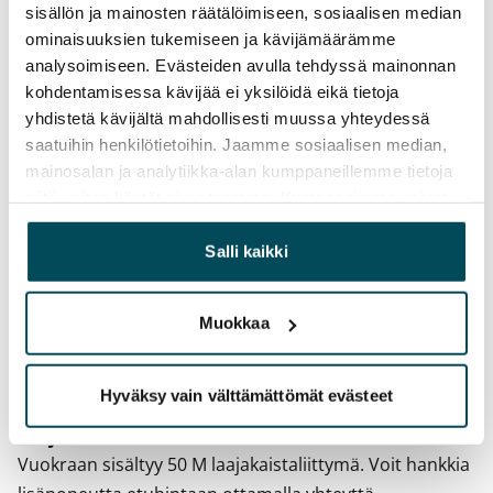
Vuokrasopimus
sisällön ja mainosten räätälöimiseen, sosiaalisen median
Toistaiseksi voimassa oleva, minimi asumisaika
ominaisuuksien tukemiseen ja kävijämäärämme
12 kk
analysoimiseen. Evästeiden avulla tehdyssä mainonnan
kohdentamisessa kävijää ei yksilöidä eikä tietoja
Irtisanomis­mahdollisuus
yhdistetä kävijältä mahdollisesti muussa yhteydessä
12 kk vuokrasopimuksesta tai sopimussakolla
saatuihin henkilötietoihin. Jaamme sosiaalisen median,
aiemmin
mainosalan ja analytiikka-alan kumppaneillemme tietoja
siitä, miten käytät sivustoamme. Kumppanimme voivat
Kotivakuutus
yhdistää näitä tietoja muihin tietoihin, joita olet antanut
Pakollinen, ei sisälly vuokraan
heille tai joita on kerätty, kun olet käyttänyt heidän
Salli kaikki
palvelujaan.
Vesimaksu
27 €/hlö/kk
Muokkaa
Sähkömaksu
Vuokralainen solmii itse sähkösopimuksen.
Hyväksy vain välttämättömät evästeet
Laajakaista
Vuokraan sisältyy 50 M laajakaistaliittymä. Voit hankkia