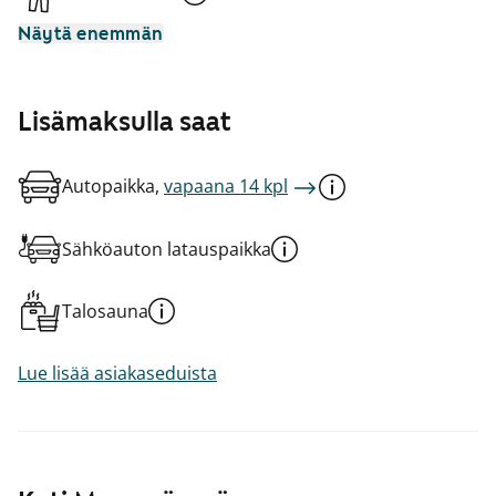
Näytä enemmän
Lisämaksulla saat
Autopaikka,
vapaana 14 kpl
Sähköauton latauspaikka
Talosauna
Lue lisää asiakaseduista