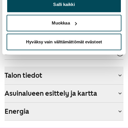
heille tai joita on kerätty, kun olet käyttänyt heidän
Salli kaikki
lisänopeutta etuhintaan ottamalla yhteyttä
palvelujaan.
operaattoriin Telia.
Muokkaa
Lemmikit sallittu
Kyllä
Hyväksy vain välttämättömät evästeet
Savuton talo
Ei
Talon tiedot
Asuinalueen esittely ja kartta
Energia