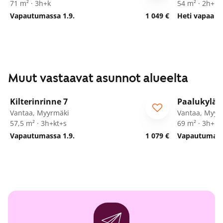
71 m² · 3h+k
54 m² · 2h+k
Vapautumassa 1.9.
1 049 €
Heti vapaa
Muut vastaavat asunnot alueelta
1
/
25
Kilterinrinne 7
Paalukylän
Vantaa, Myyrmäki
Vantaa, Myyr
57,5 m² · 3h+kt+s
69 m² · 3h+kk
Vapautumassa 1.9.
1 079 €
Vapautumass