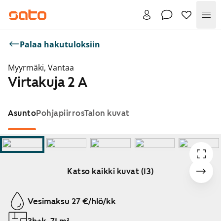
Val
Palaa hakutuloksiin
Myyrmäki, Vantaa
Virtakuja 2 A
Asunto
Pohjapiirros
Talon kuvat
Katso kaikki kuvat (13)
Näytetään dia 1 / 13
Vesimaksu 27 €/hlö/kk