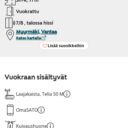
3h+k, 71 m²
Vuokrattu
7/8 , talossa hissi
Myyrmäki, Vantaa
Katso kartalla
Lisää suosikkeihin
Vuokraan sisältyvät
Laajakaista, Telia 50 M
OmaSATO
Kuivaushuone