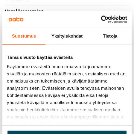
Varallisuusrajat
Ei
Vuokra
Suostumus
Yksityiskohdat
Tietoja
Vuokravakuus
0 €, (yrityksille min. 1 kk vuokra)
Tämä sivusto käyttää evästeitä
Kotivakuutus
Käytämme evästeitä muun muassa tarjoamamme
Pakollinen, ei sisälly vuokraan
sisällön ja mainosten räätälöimiseen, sosiaalisen median
ominaisuuksien tukemiseen ja kävijämäärämme
Vesimaksu
analysoimiseen. Evästeiden avulla tehdyssä mainonnan
27 €/hlö/kk
kohdentamisessa kävijää ei yksilöidä eikä tietoja
yhdistetä kävijältä mahdollisesti muussa yhteydessä
Sähkömaksu
saatuihin henkilötietoihin. Jaamme sosiaalisen median,
Vuokralainen solmii itse sähkösopimuksen.
mainosalan ja analytiikka-alan kumppaneillemme tietoja
siitä, miten käytät sivustoamme. Kumppanimme voivat
Laajakaista
yhdistää näitä tietoja muihin tietoihin, joita olet antanut
Vuokraan sisältyy 50 M laajakaistaliittymä. Voit hankkia