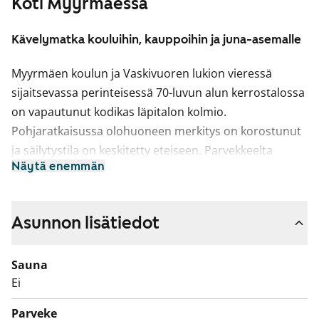
Koti Myyrmäessä
Kävelymatka kouluihin, kauppoihin ja juna-asemalle
Myyrmäen koulun ja Vaskivuoren lukion vieressä
sijaitsevassa perinteisessä 70-luvun alun kerrostalossa
on vapautunut kodikas läpitalon kolmio.
Pohjaratkaisussa olohuoneen merkitys on korostunut
ja säilytystila on keskitetty eteiseen. Parvekkeelta
Näytä enemmän
avautuu näkymä länteen vehreän pihan puolelle ja
keittiön ikkunasta näkee pitkälle itään. Asuinhuoneiden
lattioissa on vaaleat laminaatit ja siisti kylpyhuone on
Asunnon lisätiedot
kauttaaltaan kaakeloitu.
Sauna
Ei
Parveke