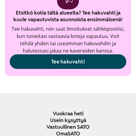
Etsitkö kotia tältä alueelta? Tee hakuvahti ja
kuule vapautuvista asunnoista ensimmäisenä!
Tee hakuvahti, niin saat ilmoitukset sähköpostiisi,
kun toiveitasi vastaavia koteja vapautuu. Voit
tehdä yhden tai useamman hakuvahdin ja
halutessasi jakaa ne kavereiden kanssa.
Tee hakuvahti
Vuokraa heti
Usein kysyttyä
Vastuullinen SATO
OmaSATO