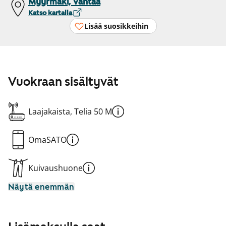
Myyrmäki, Vantaa
Katso kartalla
Lisää suosikkeihin
Vuokraan sisältyvät
Laajakaista, Telia 50 M
OmaSATO
Kuivaushuone
Näytä enemmän