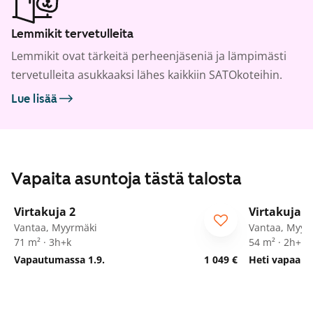
Lemmikit tervetulleita
Lemmikit ovat tärkeitä perheenjäseniä ja lämpimästi
tervetulleita asukkaaksi lähes kaikkiin SATOkoteihin.
Lue lisää
Vapaita asuntoja tästä talosta
1
/
20
Virtakuja 2
Virtakuja 2
Vantaa, Myyrmäki
Vantaa, Myyr
71 m² · 3h+k
54 m² · 2h+k
Vapautumassa 1.9.
1 049 €
Heti vapaa