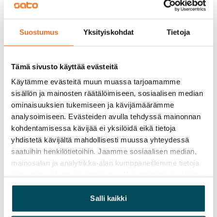
Vuokravakuus
0 €, (yrityksille min. 1 kk vuokra)
Suostumus
Yksityiskohdat
Tietoja
Kotivakuutus
Pakollinen, ei sisälly vuokraan
Tämä sivusto käyttää evästeitä
Käytämme evästeitä muun muassa tarjoamamme
Vesimaksu
sisällön ja mainosten räätälöimiseen, sosiaalisen median
27 €/hlö/kk
ominaisuuksien tukemiseen ja kävijämäärämme
analysoimiseen. Evästeiden avulla tehdyssä mainonnan
Sähkömaksu
kohdentamisessa kävijää ei yksilöidä eikä tietoja
Vuokralainen solmii itse sähkösopimuksen.
yhdistetä kävijältä mahdollisesti muussa yhteydessä
Laajakaista
saatuihin henkilötietoihin. Jaamme sosiaalisen median,
Vuokraan sisältyy 50 M laajakaistaliittymä. Voit hankkia
mainosalan ja analytiikka-alan kumppaneillemme tietoja
siitä, miten käytät sivustoamme. Kumppanimme voivat
lisänopeutta etuhintaan ottamalla yhteyttä
yhdistää näitä tietoja muihin tietoihin, joita olet antanut
operaattoriin Telia.
heille tai joita on kerätty, kun olet käyttänyt heidän
Salli kaikki
Lemmikit sallittu
palvelujaan.