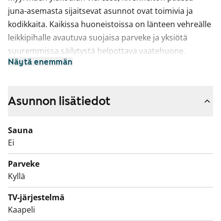
juna-asemasta sijaitsevat asunnot ovat toimivia ja
kodikkaita. Kaikissa huoneistoissa on länteen vehreälle
leikkipihalle avautuva suojaisa parveke ja yksiötä
suuremmissa säilytystä helpottava vaatehuone.
Näytä enemmän
Kylpyhuoneissa on tilaa pesukoneelle.
Asunnon lisätiedot
Sauna
Ei
Parveke
Kyllä
TV-järjestelmä
Kaapeli