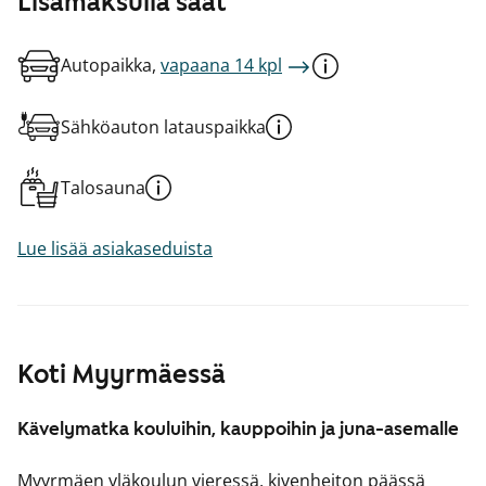
Lisämaksulla saat
Autopaikka,
vapaana 14 kpl
Sähköauton latauspaikka
Talosauna
Lue lisää asiakaseduista
Koti Myyrmäessä
Kävelymatka kouluihin, kauppoihin ja juna-asemalle
Myyrmäen yläkoulun vieressä, kivenheiton päässä