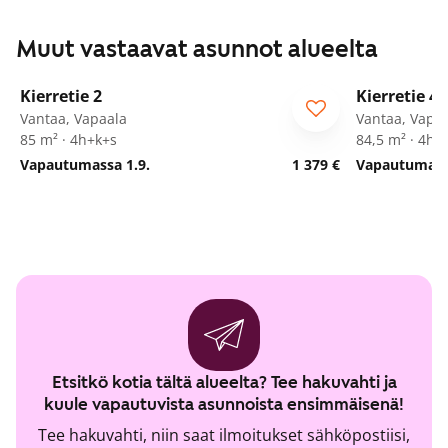
Muut vastaavat asunnot alueelta
1
/
27
Kierretie 2
Kierretie 4
Vantaa, Vapaala
Vantaa, Vapa
85 m² · 4h+k+s
84,5 m² · 4h+
Vapautumassa 1.9.
1 379 €
Vapautumassa
Etsitkö kotia tältä alueelta? Tee hakuvahti ja
kuule vapautuvista asunnoista ensimmäisenä!
Tee hakuvahti, niin saat ilmoitukset sähköpostiisi,