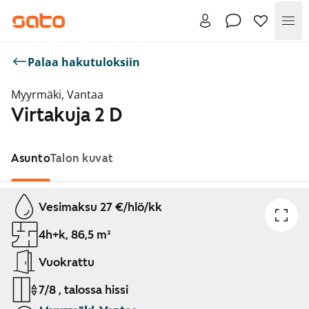
Val
Palaa hakutuloksiin
Myyrmäki, Vantaa
Virtakuja 2 D
Asunto
Talon kuvat
Näytetään dia 1 / 1
Vesimaksu 27 €/hlö/kk
4h+k, 86,5 m²
Vuokrattu
7/8 , talossa hissi