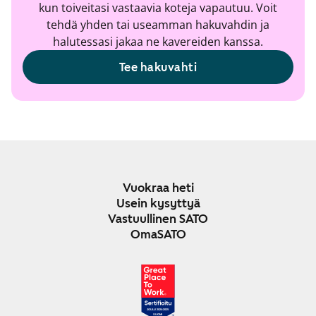
kun toiveitasi vastaavia koteja vapautuu. Voit
tehdä yhden tai useamman hakuvahdin ja
halutessasi jakaa ne kavereiden kanssa.
Tee hakuvahti
Vuokraa heti
Usein kysyttyä
Vastuullinen SATO
OmaSATO
JOULU 2024-2025
SUOMI