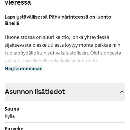
vieressä
Lapsiystävällisessä Pähkinärinteessä on luonto
lähellä
Huoneistossa on suuri keittiö, jonka yhteydessä
sijaitsevasta oleskelutilasta löytyy monta paikkaa niin
ruokapöydälle kuin sohvakalustollekin. Olohuoneesta
pääsee parvekkeelle sekä kaikkiin kolmeen
makuuhuoneeseen. Erillinen pikkuvessa sujuvoittaa
Näytä enemmän
arkea. Huoneiston valttikortti on oma sauna, jossa voit
rentoutua juuri, kun se sinulle sopii.
Asunnon lisätiedot
Persoonallisessa vuokrakodissa on tilavaraukset
astianpesukoneelle, mikroaaltouunille ja pesutornille.
Sauna
Kyllä
Tervetuloa tutustumaan paikan päälle!
Parveke
Asuntojen parvekkeet ovat toistaiseksi käyttökiellossa