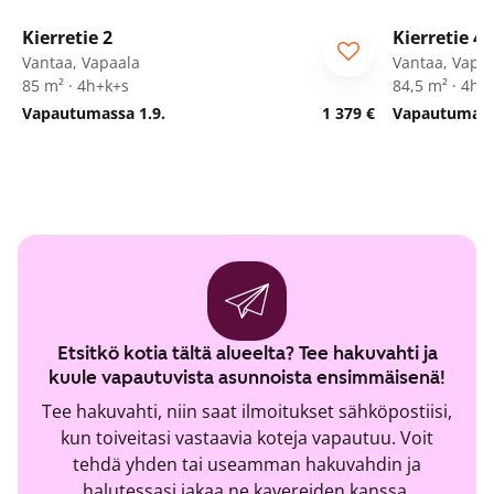
1
/
27
Kierretie 2
Kierretie 4
Vantaa, Vapaala
Vantaa, Vapa
85 m² · 4h+k+s
84,5 m² · 4h+
Vapautumassa 1.9.
1 379 €
Vapautumassa
Etsitkö kotia tältä alueelta? Tee hakuvahti ja
kuule vapautuvista asunnoista ensimmäisenä!
Tee hakuvahti, niin saat ilmoitukset sähköpostiisi,
kun toiveitasi vastaavia koteja vapautuu. Voit
tehdä yhden tai useamman hakuvahdin ja
halutessasi jakaa ne kavereiden kanssa.