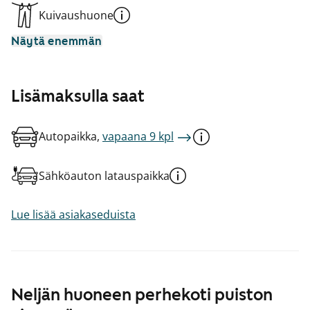
Kuivaushuone
Näytä enemmän
Lisämaksulla saat
Autopaikka,
vapaana 9 kpl
Sähköauton latauspaikka
Lue lisää asiakaseduista
Neljän huoneen perhekoti puiston