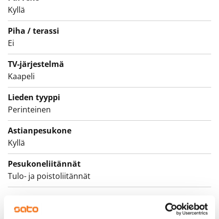
Kyllä
ja parvekkeille on suunnitteilla korjauksia. Käyttökiellon
ajalta maksetaan vuokrahyvitystä.
Piha / terassi
Ei
Tämä on valtion tukema Varke-asunto (entinen ARA),
jossa asukasvalinta perustuu asunnon tarpeen
TV-järjestelmä
kiireellisyyteen, hakijoiden tuloihin ja varallisuuteen,
Kaapeli
sekä asunnon tarpeen syyhyn.
Lieden tyyppi
Perinteinen
Astianpesukone
Kyllä
Pesukoneliitännät
Tulo- ja poistoliitännät
Sopimus ja maksut