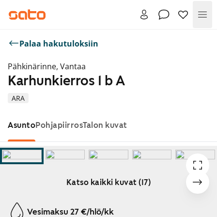
Val
Palaa hakutuloksiin
Pähkinärinne, Vantaa
Karhunkierros 1 b A
ARA
Asunto
Pohjapiirros
Talon kuvat
Katso kaikki kuvat (17)
Näytetään dia 1 / 17
Vesimaksu 27 €/hlö/kk