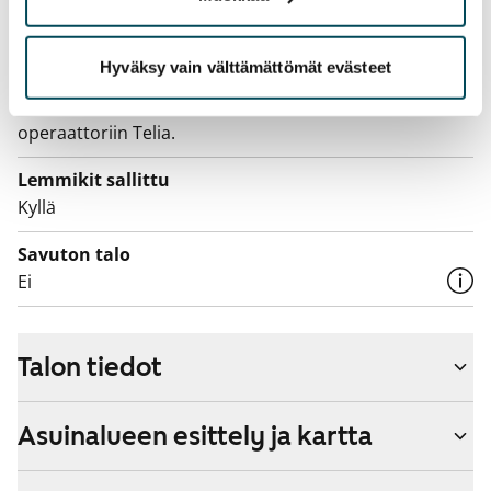
Laajakaista
Hyväksy vain välttämättömät evästeet
Vuokraan sisältyy 50 M laajakaistaliittymä. Voit hankkia
lisänopeutta etuhintaan ottamalla yhteyttä
operaattoriin Telia.
Lemmikit sallittu
Kyllä
Savuton talo
Ei
Talon tiedot
Asuinalueen esittely ja kartta