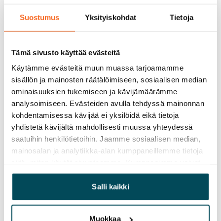
Suostumus
Yksityiskohdat
Tietoja
Vapautuminen
Vuokrattu
Tämä sivusto käyttää evästeitä
Varallisuusrajat
Kyllä
Käytämme evästeitä muun muassa tarjoamamme
sisällön ja mainosten räätälöimiseen, sosiaalisen median
Vuokra
ominaisuuksien tukemiseen ja kävijämäärämme
analysoimiseen. Evästeiden avulla tehdyssä mainonnan
Vuokravakuus
kohdentamisessa kävijää ei yksilöidä eikä tietoja
0 €
yhdistetä kävijältä mahdollisesti muussa yhteydessä
saatuihin henkilötietoihin. Jaamme sosiaalisen median,
Kotivakuutus
mainosalan ja analytiikka-alan kumppaneillemme tietoja
Pakollinen, ei sisälly vuokraan
siitä, miten käytät sivustoamme. Kumppanimme voivat
Vesimaksu
yhdistää näitä tietoja muihin tietoihin, joita olet antanut
27 €/hlö/kk
heille tai joita on kerätty, kun olet käyttänyt heidän
Salli kaikki
palvelujaan.
Sähkömaksu
Muokkaa
Vuokralainen solmii itse sähkösopimuksen.