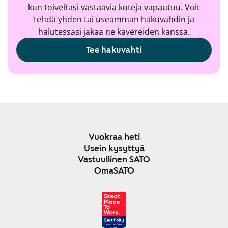
kun toiveitasi vastaavia koteja vapautuu. Voit
tehdä yhden tai useamman hakuvahdin ja
halutessasi jakaa ne kavereiden kanssa.
Tee hakuvahti
Vuokraa heti
Usein kysyttyä
Vastuullinen SATO
OmaSATO
JOULU 2024-2025