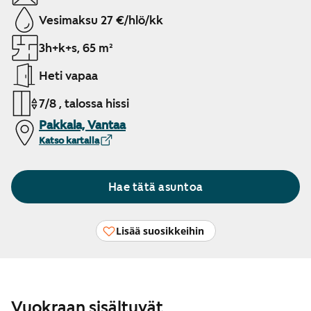
Vesimaksu 27 €/hlö/kk
3h+k+s, 65 m²
Heti vapaa
7/8 , talossa hissi
Pakkala, Vantaa
Katso kartalla
Hae tätä asuntoa
Lisää suosikkeihin
Vuokraan sisältyvät