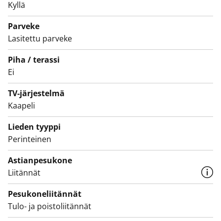
Tämä on valtion tukema Varke-asunto (entinen ARA),
Kyllä
jossa asukasvalinta perustuu asunnon tarpeen
Parveke
kiireellisyyteen, hakijoiden tuloihin ja varallisuuteen,
Lasitettu parveke
sekä asunnon tarpeen syyhyn.
Piha / terassi
Ei
TV-järjestelmä
Kaapeli
Lieden tyyppi
Perinteinen
Astianpesukone
Liitännät
Pesukoneliitännät
Tulo- ja poistoliitännät