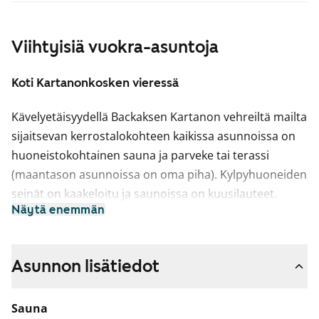
Viihtyisiä vuokra-asuntoja
Koti Kartanonkosken vieressä
Kävelyetäisyydellä Backaksen Kartanon vehreiltä mailta
sijaitsevan kerrostalokohteen kaikissa asunnoissa on
huoneistokohtainen sauna ja parveke tai terassi
(maantason asunnoissa on oma piha). Kylpyhuoneiden
seinät on kaakeloitu ja saunoissa on kuusilauteet.
Näytä enemmän
Keittokomerollisissa asunnoissa on jääkaappipakastin,
keittiöllisissä asunnoissa lisäksi varaus toiselle
kylmäkalusteelle. Yli 70m2 huoneistoissa on jää-
Asunnon lisätiedot
viileäkaappi ja pakastinkaappi. Osassa asuntoja on
parvekelasitus.
Sauna