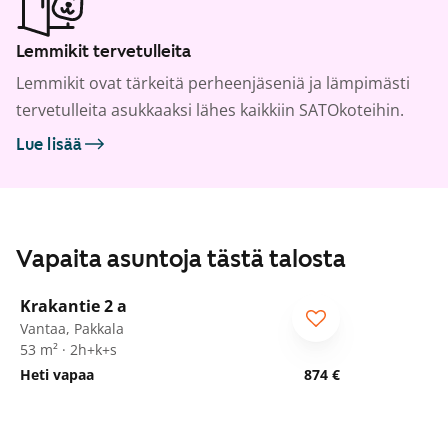
Lemmikit tervetulleita
Lemmikit ovat tärkeitä perheenjäseniä ja lämpimästi
tervetulleita asukkaaksi lähes kaikkiin SATOkoteihin.
Lue lisää
Vapaita asuntoja tästä talosta
1
/
19
Krakantie 2 a
ARA
Vantaa, Pakkala
53 m² · 2h+k+s
Heti vapaa
874 €