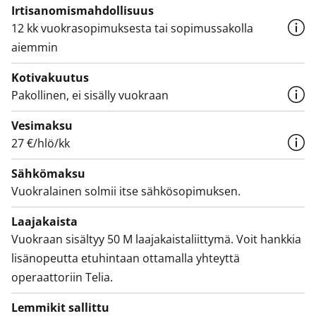
Irtisanomis­mahdollisuus
12 kk vuokrasopimuksesta tai sopimussakolla
aiemmin
Kotivakuutus
Pakollinen, ei sisälly vuokraan
Vesimaksu
27 €/hlö/kk
Sähkömaksu
Vuokralainen solmii itse sähkösopimuksen.
Laajakaista
Vuokraan sisältyy 50 M laajakaistaliittymä. Voit hankkia
lisänopeutta etuhintaan ottamalla yhteyttä
operaattoriin Telia.
Lemmikit sallittu