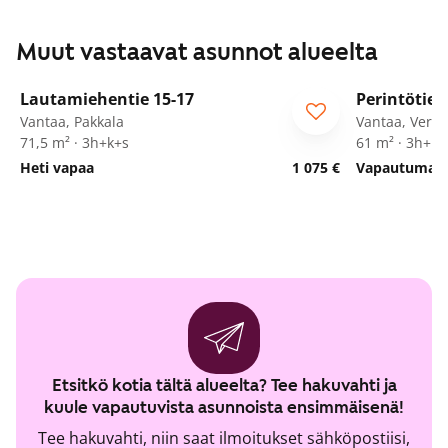
Muut vastaavat asunnot alueelta
1
/
24
Lautamiehentie 15-17
Perintötie 
Vantaa, Pakkala
Vantaa, Vero
71,5 m² · 3h+k+s
61 m² · 3h+kt
Heti vapaa
1 075 €
Vapautumassa
Etsitkö kotia tältä alueelta? Tee hakuvahti ja
kuule vapautuvista asunnoista ensimmäisenä!
Tee hakuvahti, niin saat ilmoitukset sähköpostiisi,