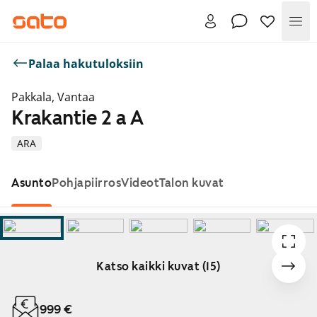
Val
Palaa hakutuloksiin
Pakkala, Vantaa
Krakantie 2 a A
ARA
Asunto
Pohjapiirros
Videot
Talon kuvat
Katso kaikki kuvat (15)
Näytetään dia 1 / 15
999 €