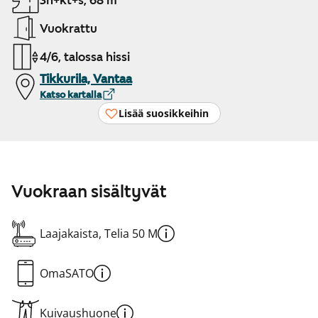
3h+kt+s, 68 m²
Vuokrattu
4/6, talossa hissi
Tikkurila, Vantaa
Katso kartalla
Lisää suosikkeihin
Vuokraan sisältyvät
Laajakaista, Telia 50 M
OmaSATO
Kuivaushuone