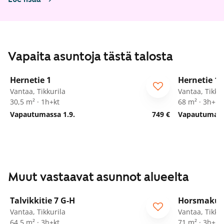
Vapaita asuntoja tästä talosta
1
/
12
Hernetie 1
Hernetie 1
Vantaa, Tikkurila
Vantaa, Tikkur
30,5 m² · 1h+kt
68 m² · 3h+kt
Vapautumassa 1.9.
749 €
Vapautumassa
Muut vastaavat asunnot alueelta
1
/
20
Talvikkitie 7 G-H
Horsmakuj
Vantaa, Tikkurila
Vantaa, Tikkur
64,5 m² · 3h+kt
71 m² · 3h+kt