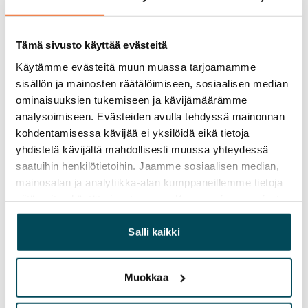
kuivaushuoneita. Autohallipaikkoja on vuokrattavissa 
erillisen varauksen perusteella.
Tämä sivusto käyttää evästeitä
Käytämme evästeitä muun muassa tarjoamamme
Sopimus ja maksut
sisällön ja mainosten räätälöimiseen, sosiaalisen median
ominaisuuksien tukemiseen ja kävijämäärämme
Vapautuminen
analysoimiseen. Evästeiden avulla tehdyssä mainonnan
Vuokrattu
kohdentamisessa kävijää ei yksilöidä eikä tietoja
yhdistetä kävijältä mahdollisesti muussa yhteydessä
Varallisuusrajat
saatuihin henkilötietoihin. Jaamme sosiaalisen median,
Ei
mainosalan ja analytiikka-alan kumppaneillemme tietoja
siitä, miten käytät sivustoamme. Kumppanimme voivat
Vuokra
yhdistää näitä tietoja muihin tietoihin, joita olet antanut
heille tai joita on kerätty, kun olet käyttänyt heidän
Salli kaikki
Vuokravakuus
palvelujaan.
0 €, (yrityksille min. 1 kk vuokra)
Muokkaa
Kotivakuutus
Pakollinen, ei sisälly vuokraan