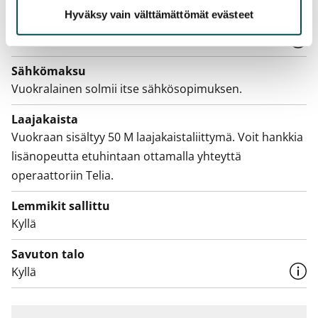
Hyväksy vain välttämättömät evästeet
Vesimaksu
Kulutuksen mukaan
Sähkömaksu
Vuokralainen solmii itse sähkösopimuksen.
Laajakaista
Vuokraan sisältyy 50 M laajakaistaliittymä. Voit hankkia
lisänopeutta etuhintaan ottamalla yhteyttä
operaattoriin Telia.
Lemmikit sallittu
Kyllä
Savuton talo
Kyllä