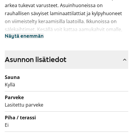
arkea tukevat varusteet. Asuinhuoneissa on
rauhallisen sävyiset laminaattilattiat ja kylpyhuoneet
on viimeistelty keraamisilla laatoilla. Ikkunoissa on
sälekaihtimet. Kesällä voit kattaa aamukahvit omalle,
Näytä enemmän
lasitetulle parvekkeelle.
Myös keittiö on varusteltu nykyaikaisesti: tyylikkäisiin
varusteisiin kuuluvat astianpesukone, keraaminen
Asunnon lisätiedot
keittotaso, kalusteuuni ja jääkaappipakastin.
Sauna
Kylpyhuoneissa on liitäntävalmius sekä tilaa
Kyllä
pyykinpesukoneelle ja kuivausrummulle. Kylpyhuoneen
lattiat on varustettu sähköverkkoon kytketyllä
Parveke
mukavuuslämmityksellä.
Lasitettu parveke
Ilmanvaihdosta huolehtii keskitetty koneellinen tulo- ja
Piha / terassi
poistoilmanvaihtojärjestelmä, jossa on
Ei
lämmöntalteenotto.