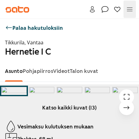
Val
Palaa hakutuloksiin
Tikkurila, Vantaa
Hernetie 1 C
Asunto
Pohjapiirros
Videot
Talon kuvat
Katso kaikki kuvat (13)
Näytetään dia 1 / 13
Vesimaksu kulutuksen mukaan