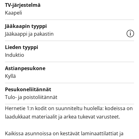
TV-järjestelmä
Asukkaana pääset käyttämään taloyhtiön varastotiloja,
Kaapeli
asunnon omaa irtaimistovarastoa sekä
Jääkaapin tyyppi
kuivaushuoneita. Autohallipaikkoja on vuokrattavissa
Jääkaappi ja pakastin
saatavuuden mukaan."""
Lieden tyyppi
Induktio
Astianpesukone
Kyllä
Pesukoneliitännät
Tulo- ja poistoliitännät
Hernetie 1:n kodit on suunniteltu huolella: kodeissa on 
laadukkaat materiaalit ja arkea tukevat varusteet.

Kaikissa asunnoissa on kestävät laminaattilattiat ja 