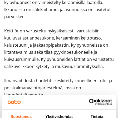
kylpyhuoneet on viimeistelty keraamisilla laatoilla. 
Ikkunoissa on sälekaihtimet ja asunnoissa on lasitetut 
parvekkeet. 

Keittiöt on varusteltu nykyaikaisesti: varusteisiin 
kuuluvat astianpesukone, keraaminen keittotaso, 
kalusteuuni ja jääkaappipakastin. Kylpyhuoneissa on 
liitäntävalmius sekä tilaa pyykinpesukoneelle ja 
kuivausrummulle. Kylpyhuoneiden lattiat on varustettu 
sähköverkkoon kytketyllä mukavuuslämmityksellä.

Ilmanvaihdosta huolehtii keskitetty koneellinen tulo- ja 
poistoilmanvaihtojärjestelmä, jossa on 
lämmöntalteenotto. 

Yhteistiloina taloyhtiössä on useita varastotiloja, 
asuntojen omat irtaimistovarastot sekä 
Suostumus
Yksityiskohdat
Tietoja