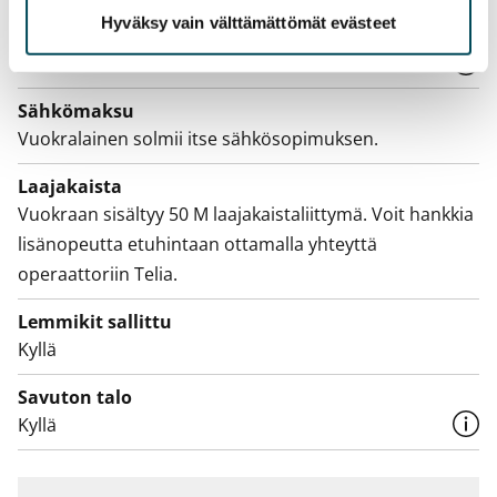
Hyväksy vain välttämättömät evästeet
Vesimaksu
Kulutuksen mukaan
Sähkömaksu
Vuokralainen solmii itse sähkösopimuksen.
Laajakaista
Vuokraan sisältyy 50 M laajakaistaliittymä. Voit hankkia
lisänopeutta etuhintaan ottamalla yhteyttä
operaattoriin Telia.
Lemmikit sallittu
Kyllä
Savuton talo
Kyllä