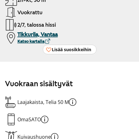
2h+kt, 50 m²
Vuokrattu
2/7, talossa hissi
Tikkurila, Vantaa
Katso kartalla
Lisää suosikkeihin
Vuokraan sisältyvät
Laajakaista, Telia 50 M
OmaSATO
Kuivaushuone