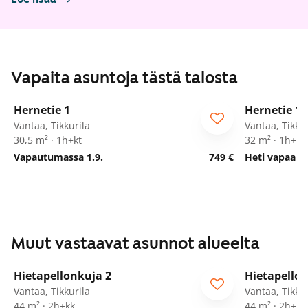
Vapaita asuntoja tästä talosta
1
/
12
Hernetie 1
Hernetie 1
Vantaa, Tikkurila
Vantaa, Tikkur
30,5 m² · 1h+kt
32 m² · 1h+kt
Vapautumassa 1.9.
749 €
Heti vapaa
Muut vastaavat asunnot alueelta
1
/
11
Hietapellonkuja 2
Hietapellon
ARA
ARA
Vantaa, Tikkurila
Vantaa, Tikkur
44 m² · 2h+kk
44 m² · 2h+kk