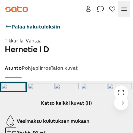
Val
Palaa hakutuloksiin
Tikkurila, Vantaa
Hernetie 1 D
Asunto
Pohjapiirros
Talon kuvat
Katso kaikki kuvat (11)
Näytetään dia 1 / 11
Vesimaksu kulutuksen mukaan