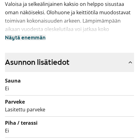
Valoisa ja selkeälinjainen kaksio on helppo sisustaa
oman näköiseksi. Olohuone ja keittiötila muodostavat
toimivan kokonaisuuden arkeen. Lämpimämpään
aikaan vuodesta oleskelutilaa voi jatkaa koko
huoneiston levyiselle, lasitetulle parvekkeelle.
Näytä enemmän
Keittiötilassa on astianpesukone sekä induktioliesi.
Siistissä kylpyhuoneessa on liitännät
Asunnon lisätiedot
pyykinpesukoneelle. Sälekaihtimet viimeistelevät
kokonaisuuden.
Sauna
Ei
Tule kurkkaamaan paikan päälle, sopisiko tämä
vuokrakoti arkesi tukikohdaksi!
Parveke
Lasitettu parveke
Piha / terassi
Ei