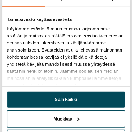
kuivaushuoneita. Autohallipaikkoja on vuokrattavissa 
erillisen varauksen perusteella.
Tämä sivusto käyttää evästeitä
Käytämme evästeitä muun muassa tarjoamamme
Sopimus ja maksut
sisällön ja mainosten räätälöimiseen, sosiaalisen median
ominaisuuksien tukemiseen ja kävijämäärämme
Vapautuminen
analysoimiseen. Evästeiden avulla tehdyssä mainonnan
Vuokrattu
kohdentamisessa kävijää ei yksilöidä eikä tietoja
yhdistetä kävijältä mahdollisesti muussa yhteydessä
Varallisuusrajat
saatuihin henkilötietoihin. Jaamme sosiaalisen median,
Ei
mainosalan ja analytiikka-alan kumppaneillemme tietoja
siitä, miten käytät sivustoamme. Kumppanimme voivat
Vuokra
yhdistää näitä tietoja muihin tietoihin, joita olet antanut
heille tai joita on kerätty, kun olet käyttänyt heidän
Salli kaikki
Vuokravakuus
palvelujaan.
0 €, (yrityksille min. 1 kk vuokra)
Muokkaa
Kotivakuutus
Pakollinen, ei sisälly vuokraan