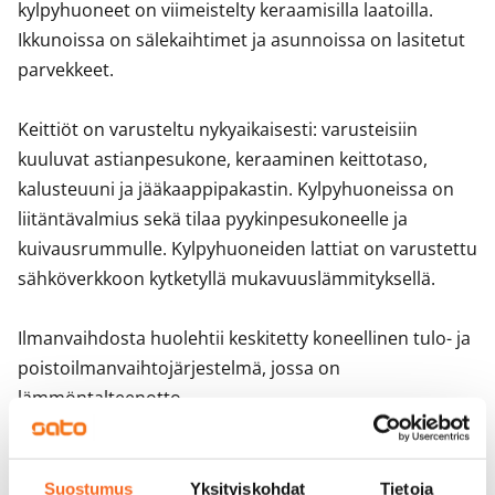
kylpyhuoneet on viimeistelty keraamisilla laatoilla. 
Ikkunoissa on sälekaihtimet ja asunnoissa on lasitetut 
parvekkeet. 

Keittiöt on varusteltu nykyaikaisesti: varusteisiin 
kuuluvat astianpesukone, keraaminen keittotaso, 
kalusteuuni ja jääkaappipakastin. Kylpyhuoneissa on 
liitäntävalmius sekä tilaa pyykinpesukoneelle ja 
kuivausrummulle. Kylpyhuoneiden lattiat on varustettu 
sähköverkkoon kytketyllä mukavuuslämmityksellä.

Ilmanvaihdosta huolehtii keskitetty koneellinen tulo- ja 
poistoilmanvaihtojärjestelmä, jossa on 
lämmöntalteenotto. 

Yhteistiloina taloyhtiössä on useita varastotiloja, 
asuntojen omat irtaimistovarastot sekä 
Suostumus
Yksityiskohdat
Tietoja