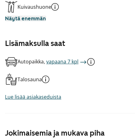
Kuivaushuone
Näytä enemmän
Lisämaksulla saat
Autopaikka,
vapaana 7 kpl
Talosauna
Lue lisää asiakaseduista
Jokimaisemia ja mukava piha