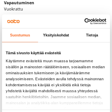
Vapautuminen
Vuokrattu
Varallisuusrajat
Kyllä
Suostumus
Yksityiskohdat
Tietoja
Vuokra
Vuokravakuus
0 €
Tämä sivusto käyttää evästeitä
Käytämme evästeitä muun muassa tarjoamamme
Kotivakuutus
sisällön ja mainosten räätälöimiseen, sosiaalisen median
Pakollinen, ei sisälly vuokraan
ominaisuuksien tukemiseen ja kävijämäärämme
analysoimiseen. Evästeiden avulla tehdyssä mainonnan
Vesimaksu
kohdentamisessa kävijää ei yksilöidä eikä tietoja
27 €/hlö/kk
yhdistetä kävijältä mahdollisesti muussa yhteydessä
saatuihin henkilötietoihin. Jaamme sosiaalisen median,
Sähkömaksu
mainosalan ja analytiikka-alan kumppaneillemme tietoja
Vuokralainen solmii itse sähkösopimuksen.
siitä, miten käytät sivustoamme. Kumppanimme voivat