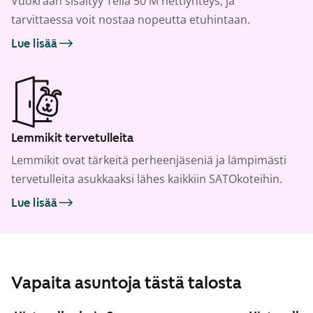
Vuokraan sisältyy Telia 50 M nettiyhteys, ja
tarvittaessa voit nostaa nopeutta etuhintaan.
Lue lisää
Lemmikit tervetulleita
Lemmikit ovat tärkeitä perheenjäseniä ja lämpimästi
tervetulleita asukkaaksi lähes kaikkiin SATOkoteihin.
Lue lisää
Vapaita asuntoja tästä talosta
1
/
11