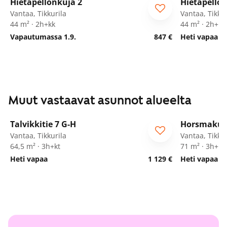
Hietapellonkuja 2
Hietapellon
ARA
ARA
Vantaa, Tikkurila
Vantaa, Tikkur
44 m² · 2h+kk
44 m² · 2h+kk
Vapautumassa 1.9.
847 €
Heti vapaa
Muut vastaavat asunnot alueelta
1
/
20
Talvikkitie 7 G-H
Horsmakuj
Vantaa, Tikkurila
Vantaa, Tikkur
64,5 m² · 3h+kt
71 m² · 3h+kt
Heti vapaa
1 129 €
Heti vapaa