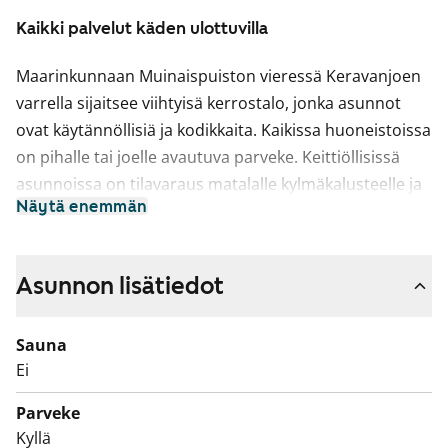
Kaikki palvelut käden ulottuvilla
Maarinkunnaan Muinaispuiston vieressä Keravanjoen
varrella sijaitsee viihtyisä kerrostalo, jonka asunnot
ovat käytännöllisiä ja kodikkaita. Kaikissa huoneistoissa
on pihalle tai joelle avautuva parveke. Keittiöllisissä
asunnoissa on tilavaraus matalalle kylmäkalusteelle ja
Näytä enemmän
kaikissa asunnoissa on jää-pakastinkaappi sekä
varaukset astianpesukoneelle, mikroaaltouunille ja
kylpyhuoneessa pesutornille. Osassa 44m2:n
Asunnon lisätiedot
kaksioiden keittokomeroista on lasitiilinen yläikkuna
porraskäytävään.
Sauna
Tämä on valtion tukema Varke-asunto (entinen ARA),
Ei
jossa asukasvalinta perustuu asunnon tarpeen
Parveke
kiireellisyyteen, hakijoiden tuloihin ja varallisuuteen,
Kyllä
sekä asunnon tarpeen syyhyn.