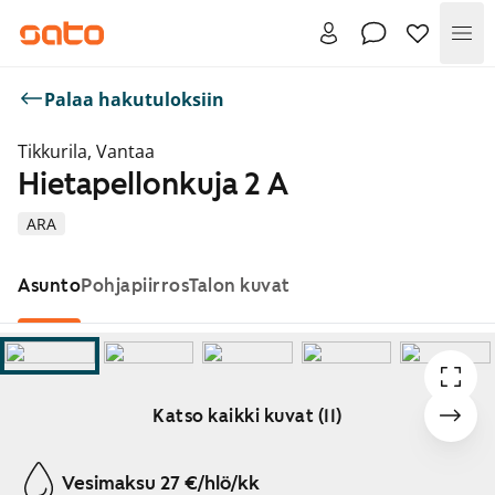
Val
Palaa hakutuloksiin
Tikkurila, Vantaa
Hietapellonkuja 2 A
ARA
Asunto
Pohjapiirros
Talon kuvat
Katso kaikki kuvat (11)
Näytetään dia 1 / 11
Vesimaksu 27 €/hlö/kk