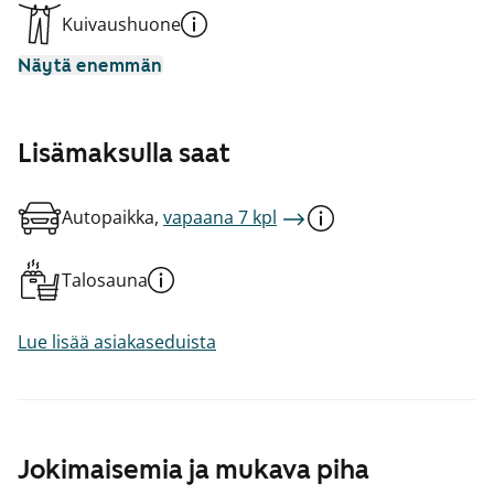
Kuivaushuone
Näytä enemmän
Lisämaksulla saat
Autopaikka,
vapaana 7 kpl
Talosauna
Lue lisää asiakaseduista
Jokimaisemia ja mukava piha