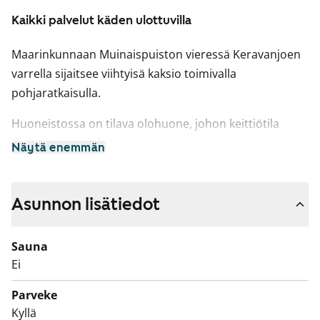
Kaikki palvelut käden ulottuvilla
Maarinkunnaan Muinaispuiston vieressä Keravanjoen
varrella sijaitsee viihtyisä kaksio toimivalla
pohjaratkaisulla.
Huoneistossa on tilava olohuone, johon keittiötila
yhdistyy. Makuuhuone on asunnossa erikseen ja omaa
Näytä enemmän
valmista säilytystilaa kaappien muodossa. Lisäksi
eteisessä on runsaasti valmista säilytystilaa. Keittiössä
on jääkaappipakastin sekä tilavaraukset
Asunnon lisätiedot
astianpesukoneelle, mikroaaltouunille ja
pesuhuoneessa pesutornille. Asunnon kruunaa oma
Sauna
parveke, jonne voit jatkaa oleskelutilaasi kesäkausina
Ei
esimerkiksi kahvikupin kanssa.
Parveke
Kyllä