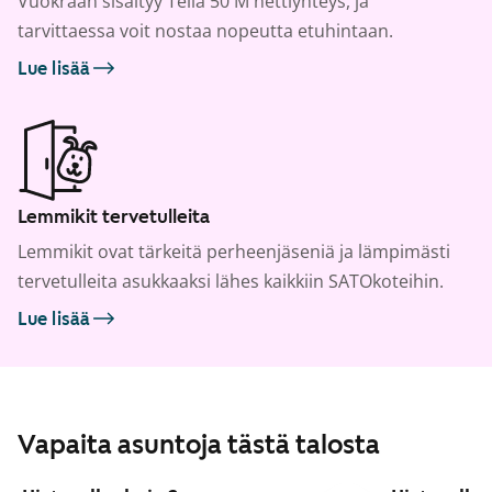
Vuokraan sisältyy Telia 50 M nettiyhteys, ja
tarvittaessa voit nostaa nopeutta etuhintaan.
Lue lisää
Lemmikit tervetulleita
Lemmikit ovat tärkeitä perheenjäseniä ja lämpimästi
tervetulleita asukkaaksi lähes kaikkiin SATOkoteihin.
Lue lisää
Vapaita asuntoja tästä talosta
1
/
11