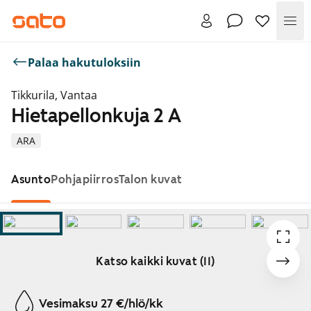
Val
Palaa hakutuloksiin
Tikkurila, Vantaa
Hietapellonkuja 2 A
ARA
Asunto
Pohjapiirros
Talon kuvat
Katso kaikki kuvat (11)
Näytetään dia 1 / 11
Vesimaksu 27 €/hlö/kk