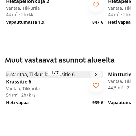
Hietapellonkuja 2
Hietapellon
ARA
ARA
Vantaa, Tikkurila
Vantaa, Tikkur
44 m² · 2h+kk
44 m² · 2h+kk
Vapautumassa 1.9.
847 €
Heti vapaa
Muut vastaavat asunnot alueelta
1
/
7
Minttutie 2
Krassitie 6
Vantaa, Tikkur
44,5 m² · 2h+
Vantaa, Tikkurila
54 m² · 2h+k+s
Heti vapaa
939 €
Vapautumassa