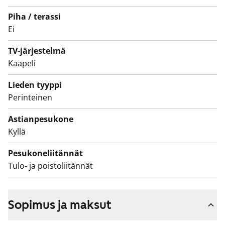
Tämä on valtion tukema Varke-asunto (entinen ARA),
Piha / terassi
jossa asukasvalinta perustuu asunnon tarpeen
Ei
kiireellisyyteen, hakijoiden tuloihin ja varallisuuteen,
TV-järjestelmä
sekä asunnon tarpeen syyhyn.
Kaapeli
Lieden tyyppi
Perinteinen
Astianpesukone
Kyllä
Pesukoneliitännät
Tulo- ja poistoliitännät
Sopimus ja maksut