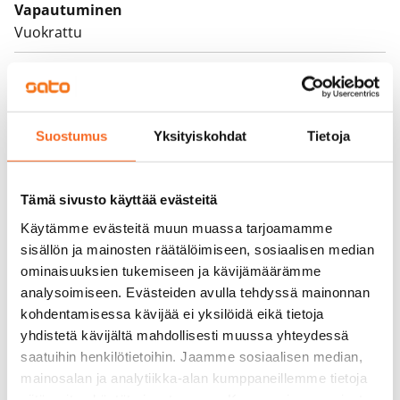
Vapautuminen
Vuokrattu
Varallisuusrajat
Kyllä
Vuokra
Suostumus
Yksityiskohdat
Tietoja
Vuokravakuus
0 €
Tämä sivusto käyttää evästeitä
Kotivakuutus
Käytämme evästeitä muun muassa tarjoamamme
Pakollinen, ei sisälly vuokraan
sisällön ja mainosten räätälöimiseen, sosiaalisen median
ominaisuuksien tukemiseen ja kävijämäärämme
Vesimaksu
analysoimiseen. Evästeiden avulla tehdyssä mainonnan
27 €/hlö/kk
kohdentamisessa kävijää ei yksilöidä eikä tietoja
yhdistetä kävijältä mahdollisesti muussa yhteydessä
Sähkömaksu
saatuihin henkilötietoihin. Jaamme sosiaalisen median,
Vuokralainen solmii itse sähkösopimuksen.
mainosalan ja analytiikka-alan kumppaneillemme tietoja
siitä, miten käytät sivustoamme. Kumppanimme voivat