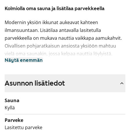
Kolmiolla oma sauna ja lisätilaa parvekkeella
Modernin yksiön ikkunat aukeavat kahteen
ilmansuuntaan. Lisätilaa antavalla lasitetulla
parvekkeella on mukava nauttia vaikkapa aamukahvit.
Oivallisen pohjaratkaisun ansiosta yksiöön mahtuu
vielä oma saunakin, jossa kelpaa nauttia löylyistä.
Näytä enemmän
Nukkumapaikka löytyy ikkunallisesta alkovista, jossa on
myös kaappitilaa vaatesäilytykselle. Asuinhuoneiden
lattiamateriaalina on käytännöllinen harmaa
Asunnon lisätiedot
laminaatti.
Vaaleasävyinen keittiö avautuu olohuoneen puolelle ja
Sauna
ruokapöytä mahtuu kodikkaasti ikkunan alle. Keittiön
Kyllä
kaapistoissa on valkoiset ovet ja ylä- ja alakaappien
Parveke
välitila on laatoitettu kiiltävän valkoisilla laatoilla.
Lasitettu parveke
Työtasot ovat vaalean puun sävyistä laminaattia.