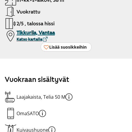
1h+kk+s+alkovi, 38 m²
Vuokrattu
2/5 , talossa hissi
Tikkurila, Vantaa
Katso kartalla
Lisää suosikkeihin
Vuokraan sisältyvät
Laajakaista, Telia 50 M
OmaSATO
Kuivaushuone