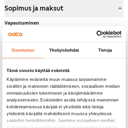
Sopimus ja maksut
Vapautuminen
Vuokrattu
Varallisuusrajat
Ei
Suostumus
Yksityiskohdat
Tietoja
Vuokra
Tämä sivusto käyttää evästeitä
Vuokravakuus
Käytämme evästeitä muun muassa tarjoamamme
0 €, (yrityksille min. 1 kk vuokra)
sisällön ja mainosten räätälöimiseen, sosiaalisen median
Kotivakuutus
ominaisuuksien tukemiseen ja kävijämäärämme
Pakollinen, ei sisälly vuokraan
analysoimiseen. Evästeiden avulla tehdyssä mainonnan
kohdentamisessa kävijää ei yksilöidä eikä tietoja
Vesimaksu
yhdistetä kävijältä mahdollisesti muussa yhteydessä
Kulutuksen mukaan
saatuihin henkilötietoihin. Jaamme sosiaalisen median,
mainosalan ja analytiikka-alan kumppaneillemme tietoja