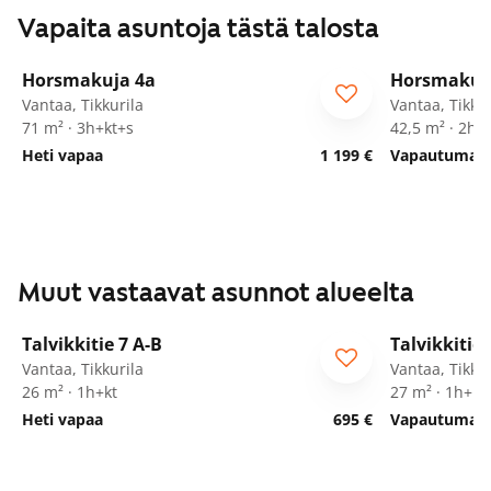
Vapaita asuntoja tästä talosta
1
/
27
Horsmakuja 4a
Horsmakuj
Vantaa, Tikkurila
Vantaa, Tikkur
71 m² · 3h+kt+s
42,5 m² · 2h+
Heti vapaa
1 199 €
Vapautumassa
Muut vastaavat asunnot alueelta
1
/
9
Talvikkitie 7 A-B
Talvikkitie 
Vantaa, Tikkurila
Vantaa, Tikkur
26 m² · 1h+kt
27 m² · 1h+kt
Heti vapaa
695 €
Vapautumassa