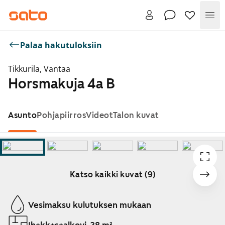
Val
Palaa hakutuloksiin
Tikkurila, Vantaa
Horsmakuja 4a B
Asunto
Pohjapiirros
Videot
Talon kuvat
Katso kaikki kuvat (9)
Näytetään dia 1 / 9
Vesimaksu kulutuksen mukaan