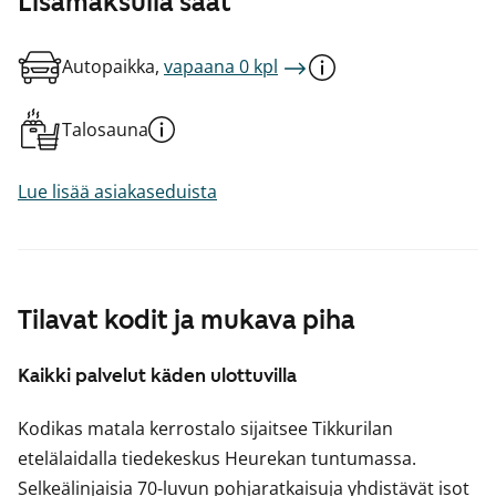
Lisämaksulla saat
Autopaikka,
vapaana 0 kpl
Talosauna
Lue lisää asiakaseduista
Tilavat kodit ja mukava piha
Kaikki palvelut käden ulottuvilla
Kodikas matala kerrostalo sijaitsee Tikkurilan
etelälaidalla tiedekeskus Heurekan tuntumassa.
Selkeälinjaisia 70-luvun pohjaratkaisuja yhdistävät isot