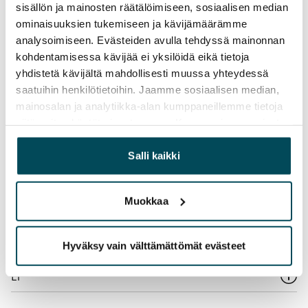
Pakollinen, ei sisälly vuokraan
sisällön ja mainosten räätälöimiseen, sosiaalisen median
ominaisuuksien tukemiseen ja kävijämäärämme
Vesimaksu
analysoimiseen. Evästeiden avulla tehdyssä mainonnan
27 €/hlö/kk
kohdentamisessa kävijää ei yksilöidä eikä tietoja
yhdistetä kävijältä mahdollisesti muussa yhteydessä
Sähkömaksu
saatuihin henkilötietoihin. Jaamme sosiaalisen median,
Vuokralainen solmii itse sähkösopimuksen.
mainosalan ja analytiikka-alan kumppaneillemme tietoja
siitä, miten käytät sivustoamme. Kumppanimme voivat
Laajakaista
yhdistää näitä tietoja muihin tietoihin, joita olet antanut
Vuokraan sisältyy 50 M laajakaistaliittymä. Voit hankkia
heille tai joita on kerätty, kun olet käyttänyt heidän
Salli kaikki
lisänopeutta etuhintaan ottamalla yhteyttä
palvelujaan.
operaattoriin Telia.
Muokkaa
Lemmikit sallittu
Kyllä
Hyväksy vain välttämättömät evästeet
Savuton talo
Ei