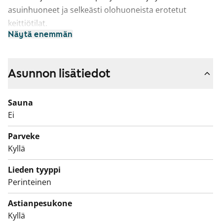
asuinhuoneet ja selkeästi olohuoneista erotetut
keittiötilat.
Näytä enemmän
Kotien lattiamateriaalina ovat laminaatti (uusitut
lattiat) ja muovimatto. Osa keittiöistä on remontoitu.
Kaikissa asunnoissa on parveke länsiluoteeseen ja
Asunnon lisätiedot
kylpyhuoneissa tilavaraus pesukoneelle.
Sauna
Ei
Parveke
Kyllä
Lieden tyyppi
Perinteinen
Astianpesukone
Kyllä