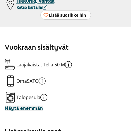
Tikkurila, Vantaa
Katso kartalla
Lisää suosikkeihin
Vuokraan sisältyvät
Laajakaista, Telia 50 M
OmaSATO
Talopesula
Näytä enemmän