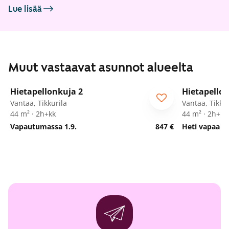
Lue lisää
Muut vastaavat asunnot alueelta
1
/
11
Hietapellonkuja 2
Hietapellon
ARA
ARA
Vantaa, Tikkurila
Vantaa, Tikkur
44 m² · 2h+kk
44 m² · 2h+kk
Vapautumassa 1.9.
847 €
Heti vapaa