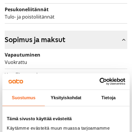
Pesukoneliitännät
Tulo- ja poistoliitännät
Sopimus ja maksut
Vapautuminen
Vuokrattu
Varallisuusrajat
Ei
Vuokra
Suostumus
Yksityiskohdat
Tietoja
Vuokravakuus
0 €, (yrityksille min. 1 kk vuokra)
Tämä sivusto käyttää evästeitä
Kotivakuutus
Käytämme evästeitä muun muassa tarjoamamme