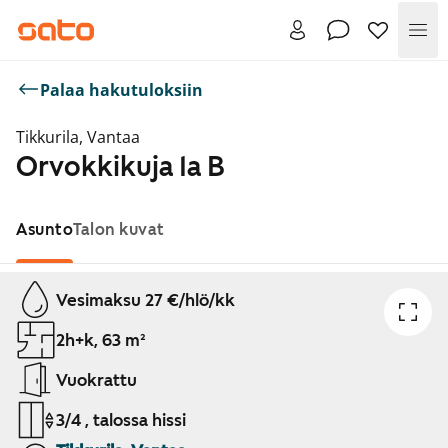
Val
Palaa hakutuloksiin
Tikkurila, Vantaa
Orvokkikuja 1a B
Asunto
Talon kuvat
Näytetään dia 1 / 1
Vesimaksu 27 €/hlö/kk
2h+k, 63 m²
Vuokrattu
3/4 , talossa hissi