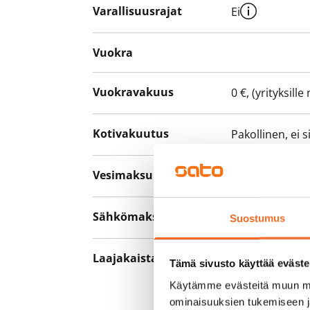
Varallisuusrajat
Ei
Vuokra
Vuokravakuus
0 €, (yrityksill
Kotivakuutus
Pakollinen, ei 
Vesimaksu
27 €/hlö/kk
Sähkömaksu
Vuokralainen s
Suostumus
Laajakaista
Vuokraan sisält
Tämä sivusto käyttää eväste
hankkia lisäno
Käytämme evästeitä muun mu
yhteyttä operaa
ominaisuuksien tukemiseen 