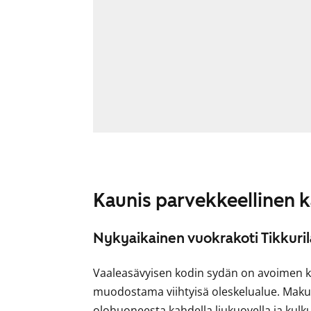
Kaunis parvekkeellinen 
Nykyaikainen vuokrakoti Tikkuril
Vaaleasävyisen kodin sydän on avoimen k
muodostama viihtyisä oleskelualue. Mak
olohuoneesta kahdella liukuovella ja kulk