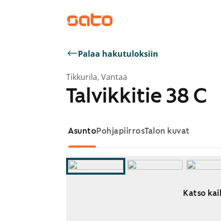
Palaa hakutuloksiin
Tikkurila, Vantaa
Talvikkitie 38 C
Asunto
Pohjapiirros
Talon kuvat
Katso kaik
Näytetään dia 1 / 11