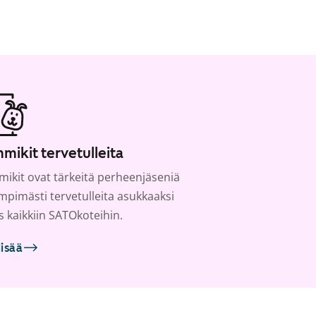
mikit tervetulleita
ikit ovat tärkeitä perheenjäseniä
ämpimästi tervetulleita asukkaaksi
s kaikkiin SATOkoteihin.
lisää