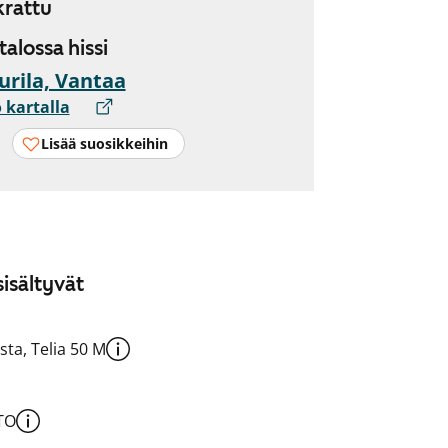
rattu
 talossa hissi
urila, Vantaa
 kartalla
Lisää suosikkeihin
isältyvät
sta, Telia 50 M
TO