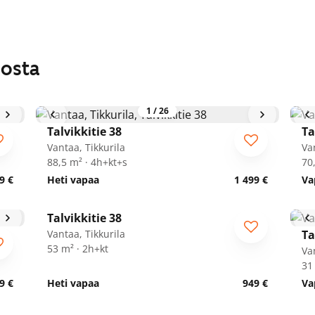
losta
1
/
26
Talvikkitie 38
Ta
Vantaa, Tikkurila
Va
88,5 m² · 4h+kt+s
70
9 €
Heti vapaa
1 499 €
Va
1
/
28
Talvikkitie 38
Vantaa, Tikkurila
Ta
53 m² · 2h+kt
Va
31
9 €
Heti vapaa
949 €
Va