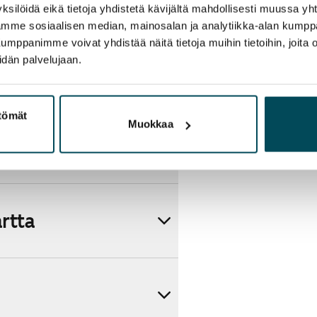
ksilöidä eikä tietoja yhdistetä kävijältä mahdollisesti muussa y
aamme sosiaalisen median, mainosalan ja analytiikka-alan kumppa
panimme voivat yhdistää näitä tietoja muihin tietoihin, joita olet
idän palvelujaan.
ttömät
Muokkaa
artta