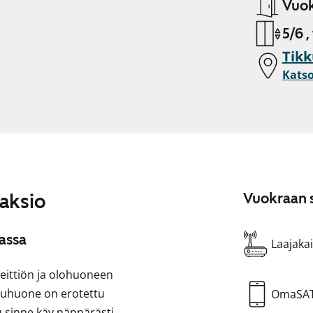
Vuok
5/6 ,
Tikk
Katso
kaksio
Vuokraan s
assa
Laajakai
eittiön ja olohuoneen
uuhuone on erotettu
OmaSA
u sinne käy näppärästi