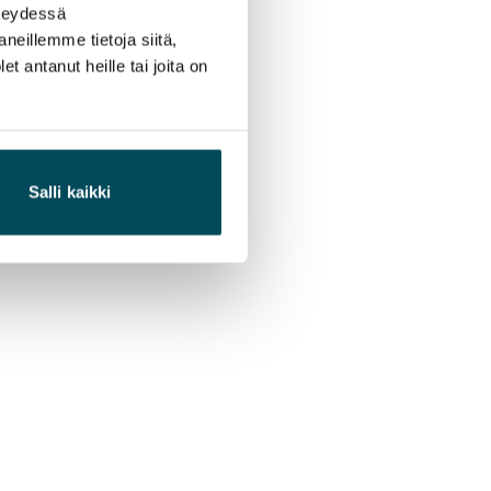
hteydessä
neillemme tietoja siitä,
 antanut heille tai joita on
Salli kaikki