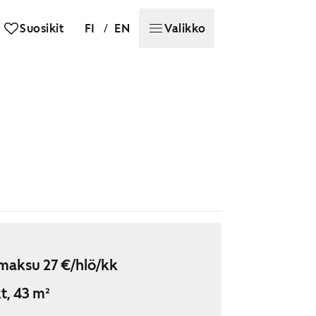
/
Suosikit
FI
EN
Valikko
maksu 27 €/hlö/kk
t, 43 m²