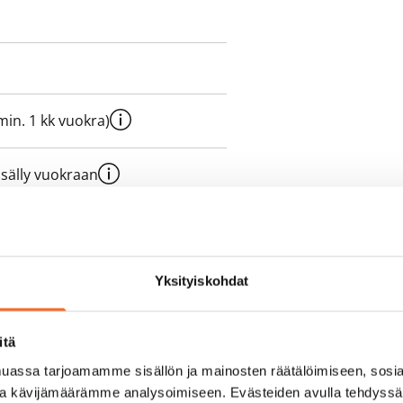
e min. 1 kk vuokra)
sisälly vuokraan
olmii itse sähkösopimuksen.
Yksityiskohdat
yy 50 M laajakaistaliittymä. Voit
itä
peutta etuhintaan ottamalla
assa tarjoamamme sisällön ja mainosten räätälöimiseen, sosia
ttoriin Telia.
ja kävijämäärämme analysoimiseen. Evästeiden avulla tehdyss