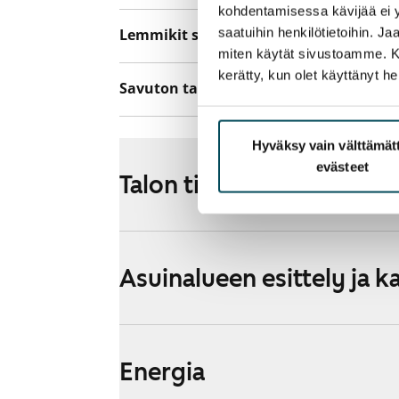
kohdentamisessa kävijää ei y
saatuihin henkilötietoihin. J
Lemmikit sallittu
Kyllä
miten käytät sivustoamme. Kump
kerätty, kun olet käyttänyt he
Savuton talo
Kyllä
Hyväksy vain välttämä
evästeet
Talon tiedot
Asuinalueen esittely ja k
Energia