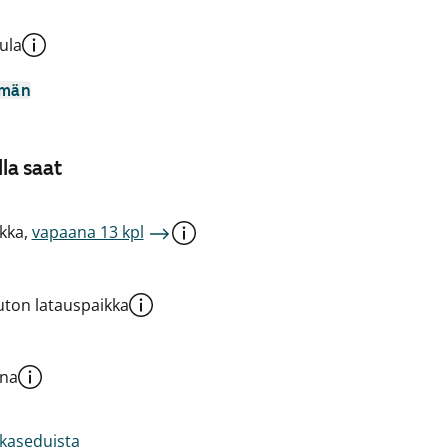
ula
mmän
la saat
kka,
vapaana 13 kpl
ton latauspaikka
una
akaseduista