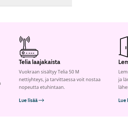
Telia laajakaista
Lem
Vuokraan sisältyy Telia 50 M
Lemm
nettiyhteys, ja tarvittaessa voit nostaa
ja l
a
nopeutta etuhintaan.
lähe
Lue lisää
Lue 