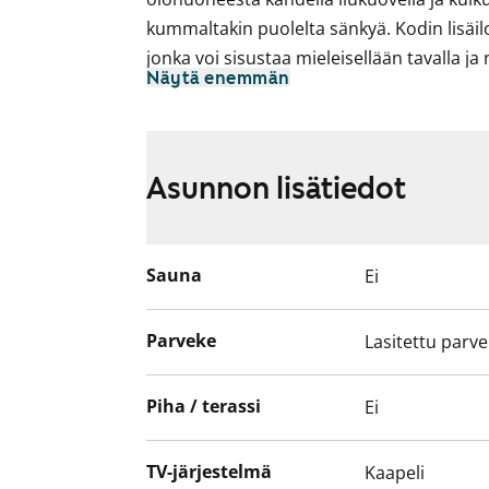
kummaltakin puolelta sänkyä. Kodin lisäilo
jonka voi sisustaa mieleisellään tavalla ja
Näytä enemmän
Asuintiloissa lattiat ovat valkaistua tamm
Keittiössä kaapistojen ovet ovat raikkaan v
välinen tila on laatoitettu kiiltävän valkois
Asunnon lisätiedot
väriltään betonin harmaa. Keittiössä on 
mikroaaltouunille.
Kylpyhuoneessa seinät ovat isoa, kiiltävän 
Sauna
Ei
tehosteseinät ovat harmaata laattaa. Val
ovat kotimaista kestävää Kide-mallistoa.
Parveke
Lasitettu parv
on tilavaraus.
Tulehan tutustumaan! Olisiko tässä uusi v
Piha / terassi
Ei
Asunnot parvekkeineen ja terasseineen se
TV-järjestelmä
Kaapeli
savuttomia.