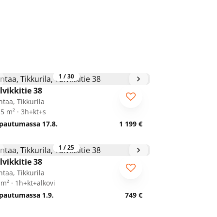
1
/
30
lvikkitie 38
ntaa, Tikkurila
,5 m² · 3h+kt+s
pautumassa 17.8.
1 199 €
1
/
25
lvikkitie 38
ntaa, Tikkurila
 m² · 1h+kt+alkovi
pautumassa 1.9.
749 €