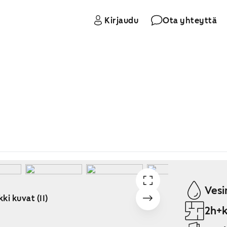
Kirjaudu
Ota yhteyttä
Vesi
ki kuvat (11)
2h+k