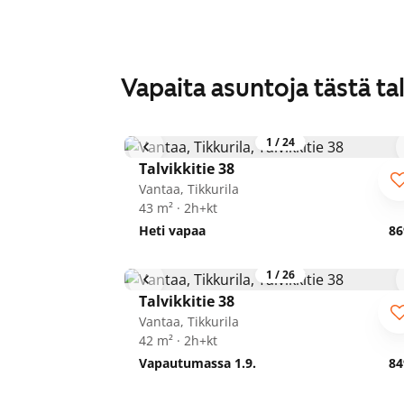
Vapaita asuntoja tästä ta
1
/
24
Talvikkitie 38
Vantaa, Tikkurila
43 m² · 2h+kt
Heti vapaa
86
1
/
26
Talvikkitie 38
Vantaa, Tikkurila
42 m² · 2h+kt
Vapautumassa 1.9.
84