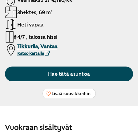
Vesimaksu 27 €/hlö/kk
3h+kt+s, 69 m²
Heti vapaa
4/7 , talossa hissi
Tikkurila, Vantaa
Katso kartalla
Hae tätä asuntoa
Lisää suosikkeihin
Vuokraan sisältyvät