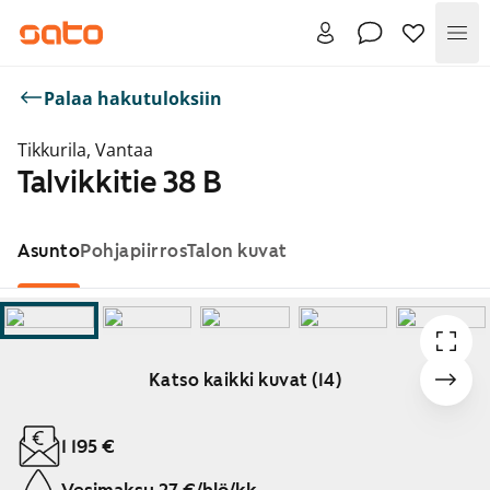
Val
Palaa hakutuloksiin
Tikkurila, Vantaa
Talvikkitie 38 B
Asunto
Pohjapiirros
Talon kuvat
Katso kaikki kuvat (14)
Näytetään dia 1 / 14
1 195 €