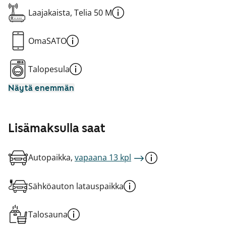
Laajakaista, Telia 50 M
OmaSATO
Talopesula
Näytä enemmän
Lisämaksulla saat
Autopaikka,
vapaana 13 kpl
Sähköauton latauspaikka
Talosauna