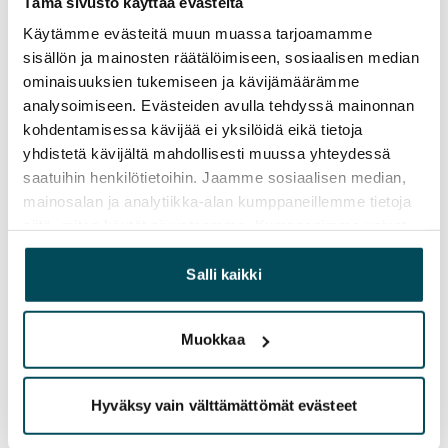
Vuokravakuus
Tämä sivusto käyttää evästeitä
0 €, (yrityksille min. 1 kk vuokra)
Käytämme evästeitä muun muassa tarjoamamme
sisällön ja mainosten räätälöimiseen, sosiaalisen median
Vuokrasopimus
ominaisuuksien tukemiseen ja kävijämäärämme
Toistaiseksi voimassa oleva, minimi asumisaika
analysoimiseen. Evästeiden avulla tehdyssä mainonnan
12 kk
kohdentamisessa kävijää ei yksilöidä eikä tietoja
yhdistetä kävijältä mahdollisesti muussa yhteydessä
Irtisanomis­mahdollisuus
saatuihin henkilötietoihin. Jaamme sosiaalisen median,
12 kk vuokrasopimuksesta tai sopimussakolla
mainosalan ja analytiikka-alan kumppaneillemme tietoja
aiemmin
siitä, miten käytät sivustoamme. Kumppanimme voivat
yhdistää näitä tietoja muihin tietoihin, joita olet antanut
Kotivakuutus
heille tai joita on kerätty, kun olet käyttänyt heidän
Salli kaikki
Pakollinen, ei sisälly vuokraan
palvelujaan.
Vesimaksu
Muokkaa
27 €/hlö/kk
Sähkömaksu
Hyväksy vain välttämättömät evästeet
Vuokralainen solmii itse sähkösopimuksen.