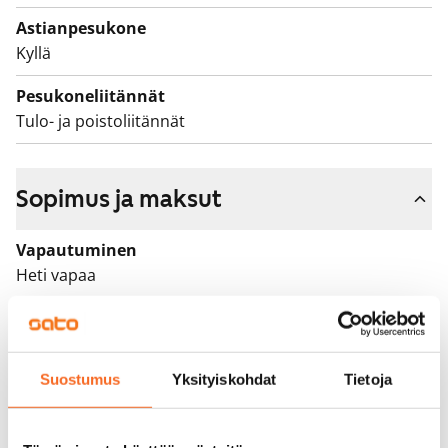
pihoineen ovat savuttomia.
Astianpesukone
Kyllä
Pesukoneliitännät
Tulo- ja poistoliitännät
Sopimus ja maksut
Vapautuminen
Heti vapaa
Varallisuusrajat
Ei
Suostumus
Yksityiskohdat
Tietoja
Vuokra
1 195 €/kk