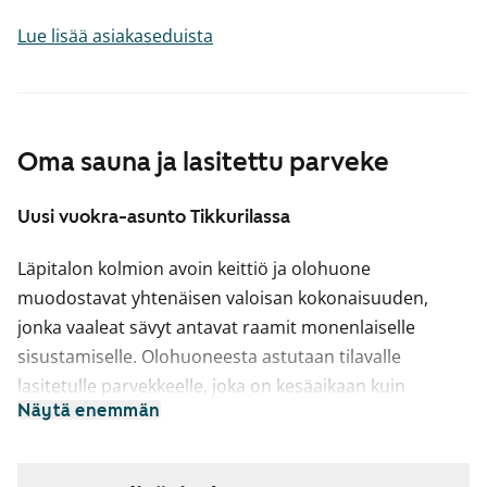
Lue lisää asiakaseduista
Oma sauna ja lasitettu parveke
Uusi vuokra-asunto Tikkurilassa
Läpitalon kolmion avoin keittiö ja olohuone
muodostavat yhtenäisen valoisan kokonaisuuden,
jonka vaaleat sävyt antavat raamit monenlaiselle
sisustamiselle. Olohuoneesta astutaan tilavalle
lasitetulle parvekkeelle, joka on kesäaikaan kuin
Näytä enemmän
lisähuone. Rentoutumiselle paras paikka on oman
saunan lämmössä.