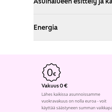
Asuinalueen esittely ja k
Energia
Vakuus 0 €
Lähes kaikissa asunnoissamme
vuokravakuus on nolla euroa - voit
käyttää säästyneen summan vaikkap