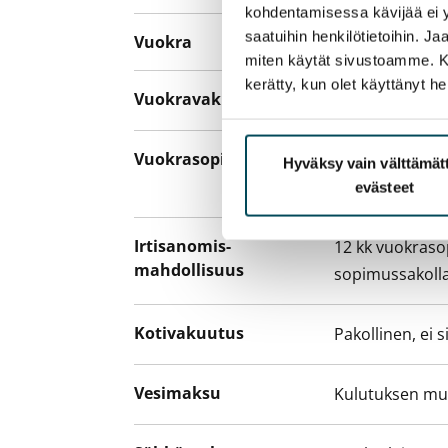
kohdentamisessa kävijää ei y
saatuihin henkilötietoihin. J
Vuokra
949 €/kk
miten käytät sivustoamme. Kump
kerätty, kun olet käyttänyt he
Vuokravakuus
0 €, (yrityksill
Vuokrasopimus
Toistaiseksi v
Hyväksy vain välttämä
asumisaika 12 
evästeet
Irtisanomis­
12 kk vuokraso
mahdollisuus
sopimussakoll
Kotivakuutus
Pakollinen, ei 
Vesimaksu
Kulutuksen m