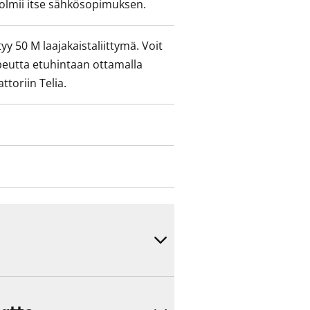
olmii itse sähkösopimuksen.
yy 50 M laajakaistaliittymä. Voit
peutta etuhintaan ottamalla
ttoriin Telia.