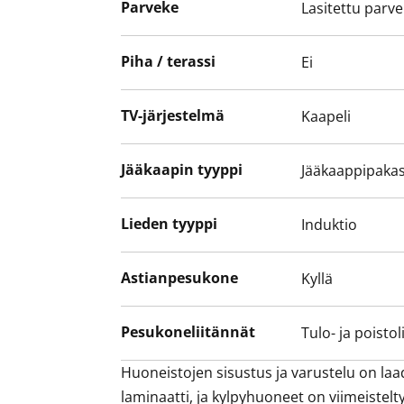
Parveke
Lasitettu parv
Piha / terassi
Ei
TV-järjestelmä
Kaapeli
Jääkaapin tyyppi
Jääkaappipakas
Lieden tyyppi
Induktio
Astianpesukone
Kyllä
Pesukoneliitännät
Tulo- ja poistol
Huoneistojen sisustus ja varustelu on laad
laminaatti, ja kylpyhuoneet on viimeistelty