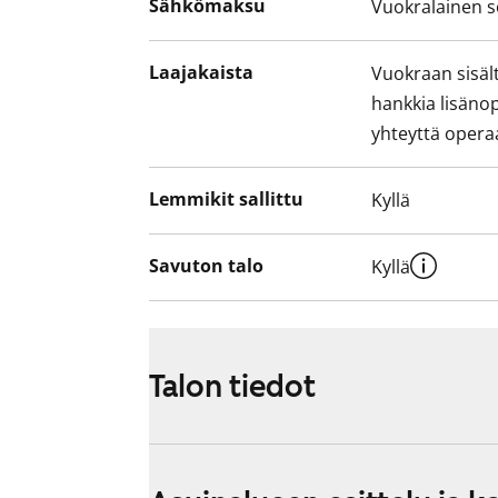
Sähkömaksu
Vuokralainen s
Laajakaista
Vuokraan sisält
hankkia lisäno
yhteyttä operaa
Lemmikit sallittu
Kyllä
Savuton talo
Kyllä
Talon tiedot