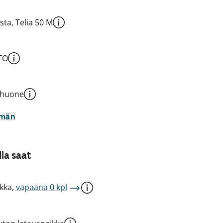
sta, Telia 50 M
TO
shuone
mmän
la saat
kka,
vapaana 0 kpl