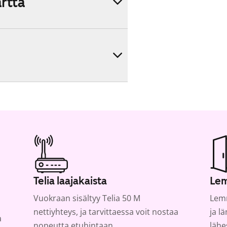
artta
Telia laajakaista
Lem
Vuokraan sisältyy Telia 50 M
Lemm
nettiyhteys, ja tarvittaessa voit nostaa
ja l
a
nopeutta etuhintaan.
lähe