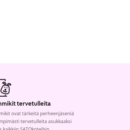
mikit tervetulleita
ikit ovat tärkeitä perheenjäseniä
ämpimästi tervetulleita asukkaaksi
s kaikkiin SATOkoteihin.