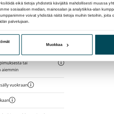
ksilöidä eikä tietoja yhdistetä kävijältä mahdollisesti muussa y
aamme sosiaalisen median, mainosalan ja analytiikka-alan kumppa
panimme voivat yhdistää näitä tietoja muihin tietoihin, joita olet
idän palvelujaan.
e min. 1 kk vuokra)
oimassa oleva, minimi
ttömät
Muokkaa
kk
pimuksesta tai
a aiemmin
sisälly vuokraan
ukaan