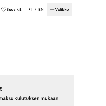
/
Suosikit
FI
EN
Valikko
€
maksu kulutuksen mukaan