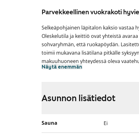
Parvekkeellinen vuokrakoti hyvie
Selkeäpohjainen läpitalon kaksio vastaa h
Oleskelutila ja keittiö ovat yhteistä avaraa
sohvaryhmän, että ruokapöydän. Lasitettu
toimii mukavana lisätilana pitkälle syksyyn
makuuhuoneen yhteydessä oleva vaatehuo
Näytä enemmän
kaapisto.
Keittiössä on vaalea yleisilme ja tumma 
on valmiina ja kotikokin arkea helpottaa n
Asunnon lisätiedot
Kylpyhuone on tilava ja ajanmukainen. Pin
pyykinpesukoneelle on liitännät.
Sauna
Ei
Tulehan tutustumaan paikan päälle, voisiko