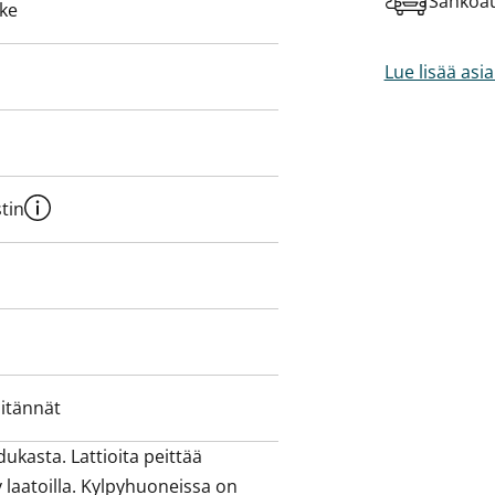
Sähköau
eke
Lue lisää asi
tin
iitännät
ukasta. Lattioita peittää 
 laatoilla. Kylpyhuoneissa on 