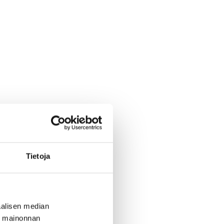
Tietoja
alisen median
ä mainonnan