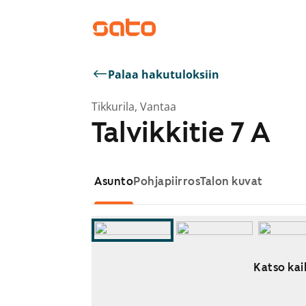
Palaa hakutuloksiin
Tikkurila, Vantaa
Talvikkitie 7 A
Asunto
Pohjapiirros
Talon kuvat
Katso kai
Näytetään dia 1 / 9