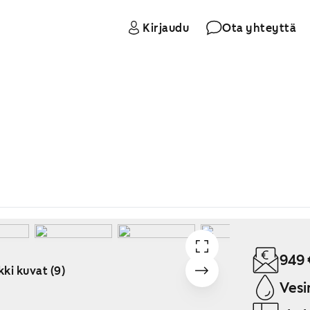
Kirjaudu
Ota yhteyttä
949 
kki kuvat (9)
Vesi