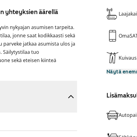
n yhteyksien äärellä
Laajakai
yvin nykyajan asumisen tarpeita.
 tilaa, jonne saat kodikkaasti sekä
OmaSA
 parveke jatkaa asumista ulos ja
. Säilytystilaa tuo
Kuivau
ne sekä eteisen kiinteä
Näytä ene
työskentelytaso. Astianpesukone
opea sekä tehokas induktioliesi.
Lisämaksul
nat ovat laatoitettu ja
Autopai
 tästä tulla uusi vuokrakotisi!