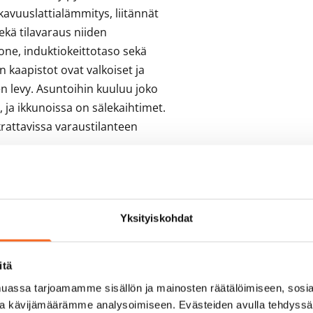
vuuslattialämmitys, liitännät 
kä tilavaraus niiden 
one, induktiokeittotaso sekä 
n kaapistot ovat valkoiset ja 
en levy. Asuntoihin kuuluu joko 
 ja ikkunoissa on sälekaihtimet. 
krattavissa varaustilanteen 
Yksityiskohdat
itä
assa tarjoamamme sisällön ja mainosten räätälöimiseen, sosia
ja kävijämäärämme analysoimiseen. Evästeiden avulla tehdyss