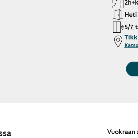
2h+k
Heti
5/7, 
Tikk
Katso
ssa
Vuokraan s