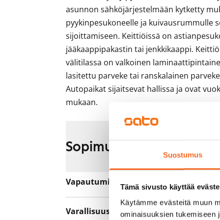
asunnon sähköjärjestelmään kytketty muka
pyykinpesukoneelle ja kuivausrummulle se
sijoittamiseen. Keittiöissä on astianpesuk
jääkaappipakastin tai jenkkikaappi. Keittiö
välitilassa on valkoinen laminaattipintain
lasitettu parveke tai ranskalainen parveke,
Autopaikat sijaitsevat hallissa ja ovat vuo
mukaan.
Sopimus ja maksut
Suostumus
Vapautuminen
Heti vapaa
Tämä sivusto käyttää eväste
Käytämme evästeitä muun mu
Varallisuusrajat
Ei
ominaisuuksien tukemiseen 