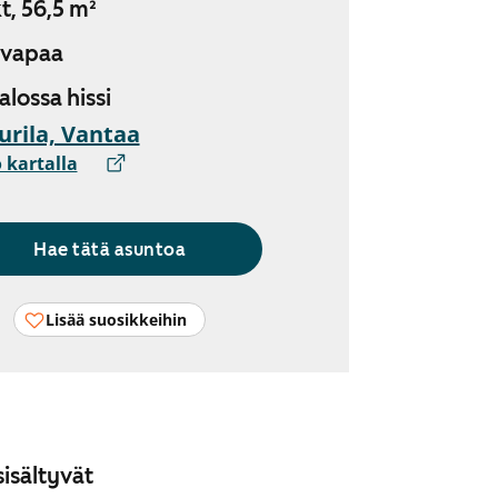
t, 56,5 m²
 vapaa
talossa hissi
urila, Vantaa
 kartalla
Hae tätä asuntoa
Lisää suosikkeihin
isältyvät