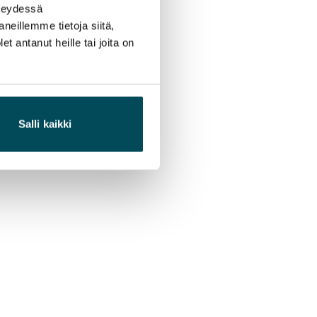
hteydessä
neillemme tietoja siitä,
 antanut heille tai joita on
Salli kaikki