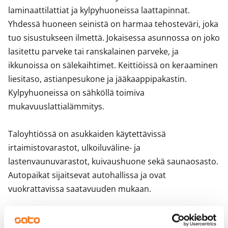
laminaattilattiat ja kylpyhuoneissa laattapinnat. 
Yhdessä huoneen seinistä on harmaa tehosteväri, joka 
tuo sisustukseen ilmettä. Jokaisessa asunnossa on joko 
lasitettu parveke tai ranskalainen parveke, ja 
ikkunoissa on sälekaihtimet. Keittiöissä on keraaminen 
liesitaso, astianpesukone ja jääkaappipakastin. 
Kylpyhuoneissa on sähköllä toimiva 
mukavuuslattialämmitys.

Taloyhtiössä on asukkaiden käytettävissä 
irtaimistovarastot, ulkoiluväline- ja 
lastenvaunuvarastot, kuivaushuone sekä saunaosasto. 
Autopaikat sijaitsevat autohallissa ja ovat 
vuokrattavissa saatavuuden mukaan.
Sopimus ja maksut