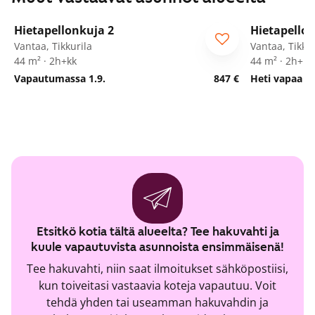
1
/
11
Hietapellonkuja 2
Hietapellon
ARA
ARA
Vantaa, Tikkurila
Vantaa, Tikkur
44 m² · 2h+kk
44 m² · 2h+kk
Vapautumassa 1.9.
847 €
Heti vapaa
Etsitkö kotia tältä alueelta? Tee hakuvahti ja
kuule vapautuvista asunnoista ensimmäisenä!
Tee hakuvahti, niin saat ilmoitukset sähköpostiisi,
kun toiveitasi vastaavia koteja vapautuu. Voit
tehdä yhden tai useamman hakuvahdin ja