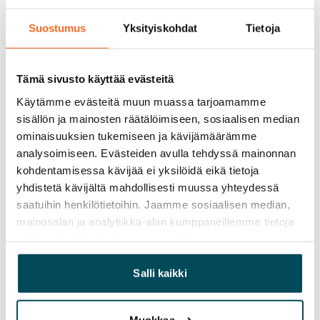
Suostumus
Yksityiskohdat
Tietoja
Vapautuminen
Vapautumassa 1.9.
Varallisuusrajat
Tämä sivusto käyttää evästeitä
Ei
Käytämme evästeitä muun muassa tarjoamamme
sisällön ja mainosten räätälöimiseen, sosiaalisen median
Vuokra
ominaisuuksien tukemiseen ja kävijämäärämme
799 €/kk
analysoimiseen. Evästeiden avulla tehdyssä mainonnan
kohdentamisessa kävijää ei yksilöidä eikä tietoja
Vuokravakuus
yhdistetä kävijältä mahdollisesti muussa yhteydessä
0 €, (yrityksille min. 1 kk vuokra)
saatuihin henkilötietoihin. Jaamme sosiaalisen median,
Vuokrasopimus
mainosalan ja analytiikka-alan kumppaneillemme tietoja
siitä, miten käytät sivustoamme. Kumppanimme voivat
Toistaiseksi voimassa oleva, minimi asumisaika
yhdistää näitä tietoja muihin tietoihin, joita olet antanut
12 kk
heille tai joita on kerätty, kun olet käyttänyt heidän
Salli kaikki
Irtisanomis­mahdollisuus
palvelujaan.
12 kk vuokrasopimuksesta tai sopimussakolla
Muokkaa