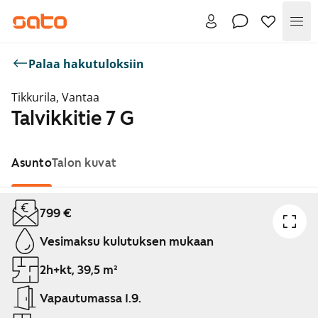
Val
Palaa hakutuloksiin
Tikkurila, Vantaa
Talvikkitie 7 G
Asunto
Talon kuvat
Näytetään dia 1 / 1
799 €
Vesimaksu kulutuksen mukaan
2h+kt, 39,5 m²
Vapautumassa 1.9.