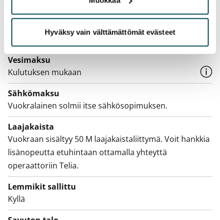
aiemmin
Kotivakuutus
Hyväksy vain välttämättömät evästeet
Pakollinen, ei sisälly vuokraan
Vesimaksu
Kulutuksen mukaan
Sähkömaksu
Vuokralainen solmii itse sähkösopimuksen.
Laajakaista
Vuokraan sisältyy 50 M laajakaistaliittymä. Voit hankkia
lisänopeutta etuhintaan ottamalla yhteyttä
operaattoriin Telia.
Lemmikit sallittu
Kyllä