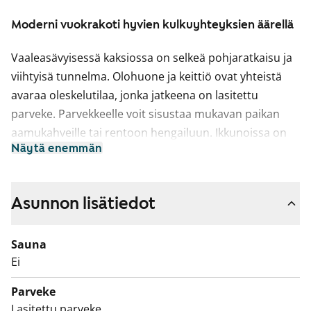
Moderni vuokrakoti hyvien kulkuyhteyksien äärellä
Vaaleasävyisessä kaksiossa on selkeä pohjaratkaisu ja
viihtyisä tunnelma. Olohuone ja keittiö ovat yhteistä
avaraa oleskelutilaa, jonka jatkeena on lasitettu
parveke. Parvekkeelle voit sisustaa mukavan paikan
aamukahveille tai rentoon hengailuun. Ikkunoissa on
Näytä enemmän
sälekaihtimet.
Keittiön varusteisiin kuuluu astianpesukone ja helposti
puhtaana pidettävä keraaminen liesi.
Asunnon lisätiedot
Kylpyhuone on laatoitettu ja pyykinpesukoneelle on
Sauna
liitännät.
Ei
Tervetuloa tutustumaan tarkemmin tähän näppärään
Parveke
kaksioon!
Lasitettu parveke