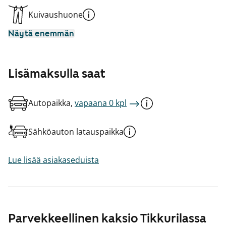
Kuivaushuone
Näytä enemmän
Lisämaksulla saat
Autopaikka,
vapaana 0 kpl
Sähköauton latauspaikka
Lue lisää asiakaseduista
Parvekkeellinen kaksio Tikkurilassa