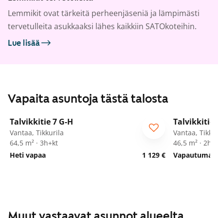
Lemmikit ovat tärkeitä perheenjäseniä ja lämpimästi
tervetulleita asukkaaksi lähes kaikkiin SATOkoteihin.
Lue lisää
Vapaita asuntoja tästä talosta
1
/
20
Talvikkitie 7 G-H
Talvikkitie 
Vantaa, Tikkurila
Vantaa, Tikkur
64,5 m² · 3h+kt
46,5 m² · 2h+
Heti vapaa
1 129 €
Vapautumassa
Muut vastaavat asunnot alueelta