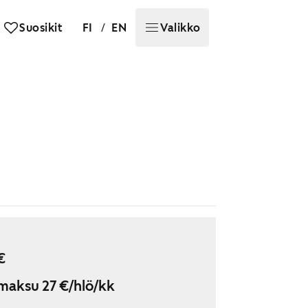
/
Suosikit
FI
EN
Valikko
€
maksu 27 €/hlö/kk