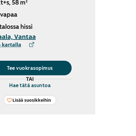
t+s, 58 m²
 vapaa
 talossa hissi
ala, Vantaa
 kartalla
Tee vuokrasopimus
TAI
Hae tätä asuntoa
Lisää suosikkeihin