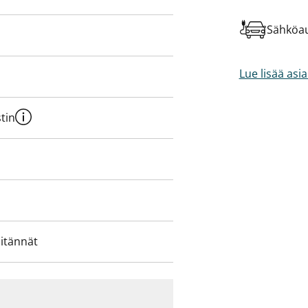
Sähköau
Lue lisää asi
tin
iitännät