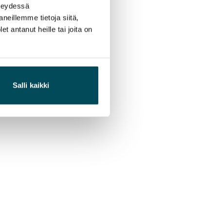
hteydessä
neillemme tietoja siitä,
 antanut heille tai joita on
Salli kaikki