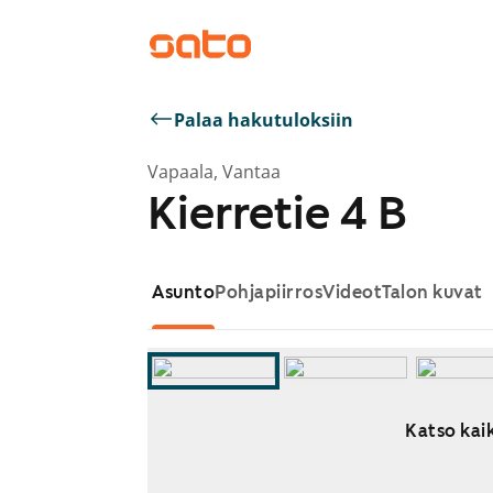
Palaa hakutuloksiin
Vapaala, Vantaa
Kierretie 4 B
Asunto
Pohjapiirros
Videot
Talon kuvat
Katso kaik
Näytetään dia 1 / 10