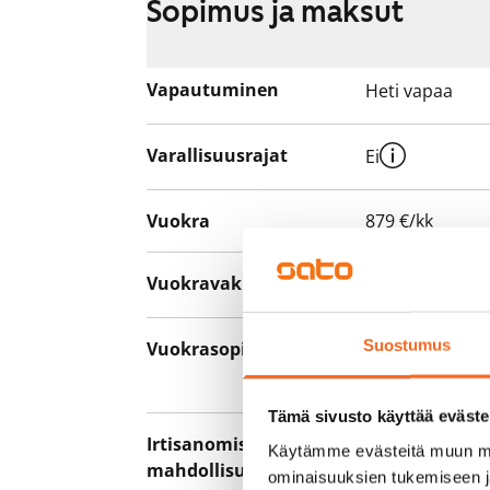
Sopimus ja maksut
Vapautuminen
Heti vapaa
Varallisuusrajat
Ei
Vuokra
879 €/kk
Vuokravakuus
0 €, (yrityksill
Suostumus
Vuokrasopimus
Toistaiseksi v
asumisaika 12 
Tämä sivusto käyttää eväste
Irtisanomis­
12 kk vuokraso
Käytämme evästeitä muun mu
mahdollisuus
sopimussakoll
ominaisuuksien tukemiseen 