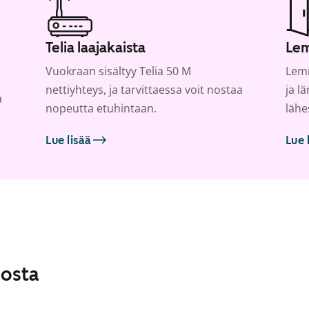
Telia laajakaista
Lem
Vuokraan sisältyy Telia 50 M
Lemm
nettiyhteys, ja tarvittaessa voit nostaa
ja l
a
nopeutta etuhintaan.
lähe
Lue lisää
Lue 
losta