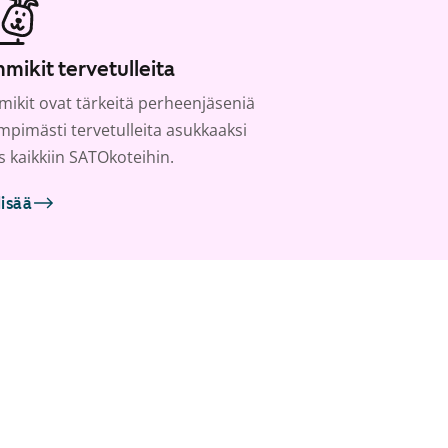
mikit tervetulleita
ikit ovat tärkeitä perheenjäseniä
ämpimästi tervetulleita asukkaaksi
s kaikkiin SATOkoteihin.
lisää