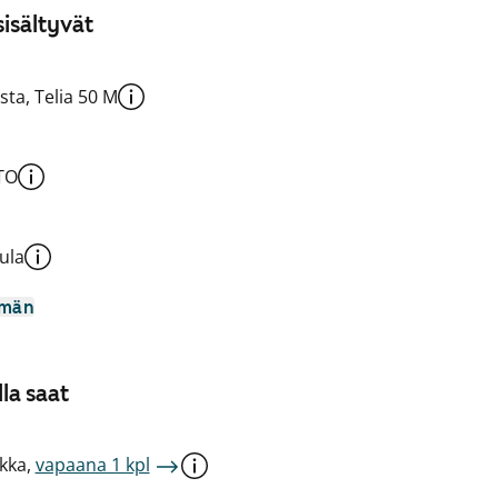
isältyvät
sta, Telia 50 M
TO
ula
mmän
la saat
kka,
vapaana 1 kpl