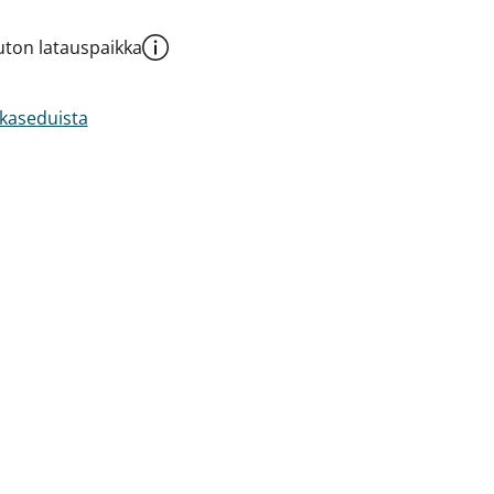
ton latauspaikka
akaseduista