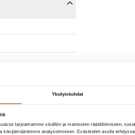
e min. 1 kk vuokra)
Yksityiskohdat
oimassa oleva, minimi
kk
itä
pimuksesta tai
assa tarjoamamme sisällön ja mainosten räätälöimiseen, sosia
a aiemmin
ja kävijämäärämme analysoimiseen. Evästeiden avulla tehdyss