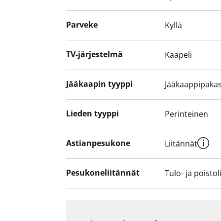
Parveke
Kyllä
TV-järjestelmä
Kaapeli
Jääkaapin tyyppi
Jääkaappipakas
Lieden tyyppi
Perinteinen
Astianpesukone
Liitännät
Pesukoneliitännät
Tulo- ja poistol