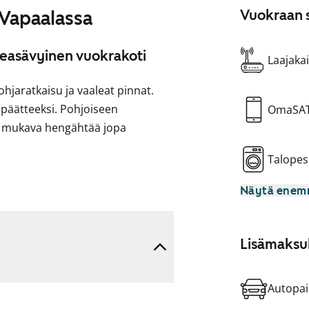
 Vapaalassa
Vuokraan s
easävyinen vuokrakoti
Laajakai
hjaratkaisu ja vaaleat pinnat.
äätteeksi. Pohjoiseen
OmaSA
on mukava hengähtää jopa
Talopes
aumattomasti oleskelutilaan.
Näytä ene
tännät pyykinpesukoneelle.
Lisämaksul
ä tulla sinun uusi vuokrakotisi!
Autopai