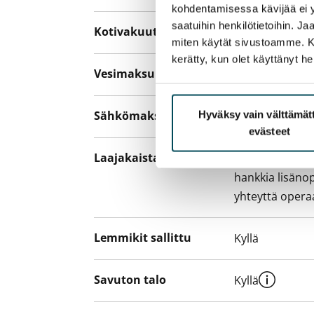
kohdentamisessa kävijää ei y
saatuihin henkilötietoihin. J
Kotivakuutus
Pakollinen, ei 
miten käytät sivustoamme. Kump
kerätty, kun olet käyttänyt he
Vesimaksu
27 €/hlö/kk
Sähkömaksu
Hyväksy vain välttämä
Vuokralainen s
evästeet
Laajakaista
Vuokraan sisält
hankkia lisäno
yhteyttä operaa
Lemmikit sallittu
Kyllä
Savuton talo
Kyllä