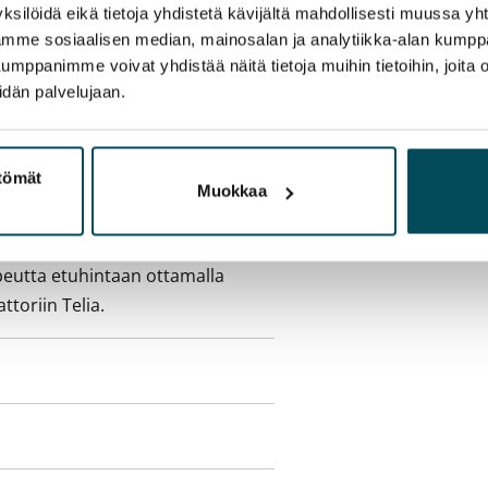
ksilöidä eikä tietoja yhdistetä kävijältä mahdollisesti muussa y
aamme sosiaalisen median, mainosalan ja analytiikka-alan kumppa
sisälly vuokraan
panimme voivat yhdistää näitä tietoja muihin tietoihin, joita olet
idän palvelujaan.
ttömät
olmii itse sähkösopimuksen.
Muokkaa
yy 50 M laajakaistaliittymä. Voit
peutta etuhintaan ottamalla
ttoriin Telia.