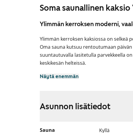
Soma saunallinen kaksio
Ylimmän kerroksen moderni, vaal
Ylimmän kerroksen kaksiossa on selkeä po
Oma sauna kutsuu rentoutumaan päivän p
suuntautuvalla lasitetulla parvekkeella 
keskikesän helteissä.
Vaaleanharmaasävyinen keittiö yhdistyy s
Näytä enemmän
Astianpesukoneellesikin on paikka.
Kylpyhuone on tilava ja sinne löytyvät lii
Saunassa on näppärä tuuletusikkuna.
Asunnon lisätiedot
Tule paikan päälle katsomaan, voisiko täst
Sauna
Kyllä