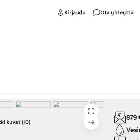
Kirjaudu
Ota yhteyttä
879 
ki kuvat (10)
Vesi