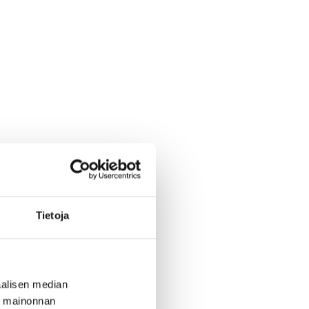
Tietoja
alisen median
ä mainonnan