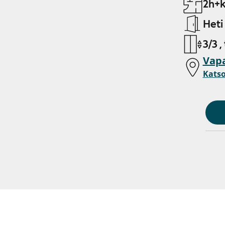
2h+k
Heti
3/3 ,
Vapa
Katso