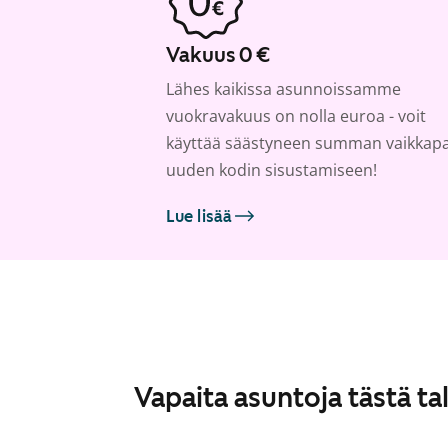
Vakuus 0 €
Lähes kaikissa asunnoissamme
vuokravakuus on nolla euroa - voit
käyttää säästyneen summan vaikkap
uuden kodin sisustamiseen!
Lue lisää
Vapaita asuntoja tästä ta
1
/
8