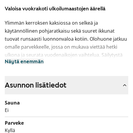
Valoisa vuokrakoti ulkoilumaastojen äärellä
Ylimmän kerroksen kaksiossa on selkeä ja
käytännöllinen pohjaratkaisu sekä suuret ikkunat
tuovat runsaasti luonnonvaloa kotiin. Olohuone jatkuu
omalle parvekkeelle, jossa on mukava viettää hetki
ulkona ja seurata vuodenaikojen vaihtelua. Säilytystä
Näytä enemmän
helpottaa erillinen vaatehuone.
Keittiö on erillisessä tilassa, jossa on luontevasti paikka
myös ruokapöydälle. Kaappi- ja laskutilaa on mukavasti
Asunnon lisätiedot
sekä paikka astianpesukoneelle.
Sauna
Laatoitetussa kylpyhuoneessa on pyykinpesukoneen
Ei
liitännät, joten pyykkihuolto hoituu kätevästi kotona.
Kodissa on erillinen pikku wc ja kylpyhuone.
Parveke
Kyllä