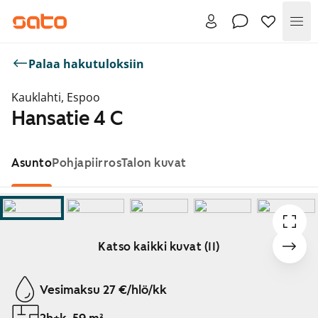
Val
Palaa hakutuloksiin
Kauklahti, Espoo
Hansatie 4 C
Asunto
Pohjapiirros
Talon kuvat
Katso kaikki kuvat (11)
Näytetään dia 1 / 11
Vesimaksu 27 €/hlö/kk