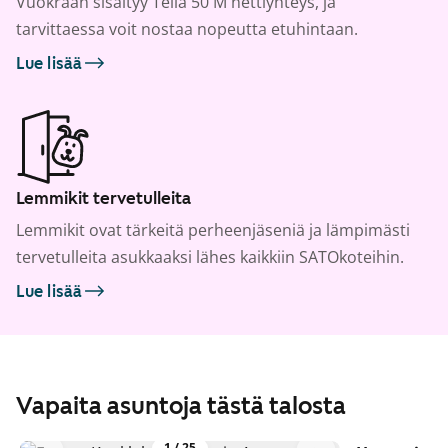
Vuokraan sisältyy Telia 50 M nettiyhteys, ja
tarvittaessa voit nostaa nopeutta etuhintaan.
Lue lisää
Lemmikit tervetulleita
Lemmikit ovat tärkeitä perheenjäseniä ja lämpimästi
tervetulleita asukkaaksi lähes kaikkiin SATOkoteihin.
Lue lisää
Vapaita asuntoja tästä talosta
1
/
25