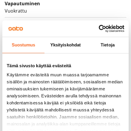
Vapautuminen
Vuokrattu
Varallisuusrajat
Ei
Vuokra
Suostumus
Yksityiskohdat
Tietoja
Vuokravakuus
0 €, (yrityksille min. 1 kk vuokra)
Tämä sivusto käyttää evästeitä
Kotivakuutus
Käytämme evästeitä muun muassa tarjoamamme
sisällön ja mainosten räätälöimiseen, sosiaalisen median
Pakollinen, ei sisälly vuokraan
ominaisuuksien tukemiseen ja kävijämäärämme
Vesimaksu
analysoimiseen. Evästeiden avulla tehdyssä mainonnan
27 €/hlö/kk
kohdentamisessa kävijää ei yksilöidä eikä tietoja
yhdistetä kävijältä mahdollisesti muussa yhteydessä
Sähkömaksu
saatuihin henkilötietoihin. Jaamme sosiaalisen median,
Vuokralainen solmii itse sähkösopimuksen.
mainosalan ja analytiikka-alan kumppaneillemme tietoja
siitä, miten käytät sivustoamme. Kumppanimme voivat