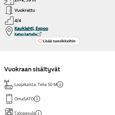
2h+k, 59 m²
Vuokrattu
4/4
Kauklahti, Espoo
Katso kartalla
Lisää suosikkeihin
Vuokraan sisältyvät
Laajakaista, Telia 50 M
OmaSATO
Talopesula