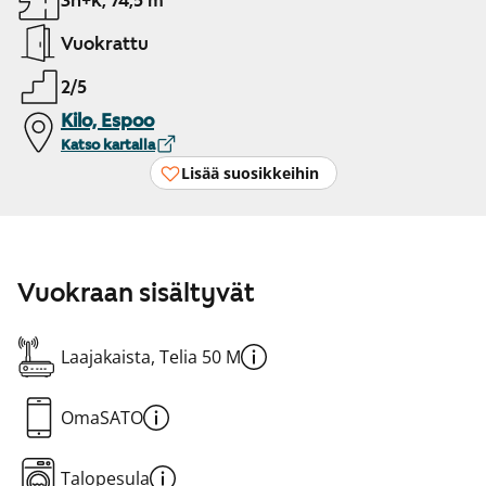
3h+k, 74,5 m²
Vuokrattu
2/5
Kilo, Espoo
Katso kartalla
Lisää suosikkeihin
Vuokraan sisältyvät
Laajakaista, Telia 50 M
OmaSATO
Talopesula