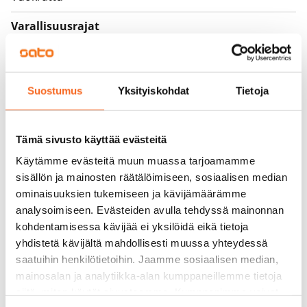
Varallisuusrajat
Ei
Vuokra
Suostumus
Yksityiskohdat
Tietoja
Vuokravakuus
0 €, (yrityksille min. 1 kk vuokra)
Tämä sivusto käyttää evästeitä
Kotivakuutus
Käytämme evästeitä muun muassa tarjoamamme
Pakollinen, ei sisälly vuokraan
sisällön ja mainosten räätälöimiseen, sosiaalisen median
Vesimaksu
ominaisuuksien tukemiseen ja kävijämäärämme
27 €/hlö/kk
analysoimiseen. Evästeiden avulla tehdyssä mainonnan
kohdentamisessa kävijää ei yksilöidä eikä tietoja
Sähkömaksu
yhdistetä kävijältä mahdollisesti muussa yhteydessä
Vuokralainen solmii itse sähkösopimuksen.
saatuihin henkilötietoihin. Jaamme sosiaalisen median,
mainosalan ja analytiikka-alan kumppaneillemme tietoja
Laajakaista
siitä, miten käytät sivustoamme. Kumppanimme voivat
Vuokraan sisältyy 50 M laajakaistaliittymä. Voit hankkia