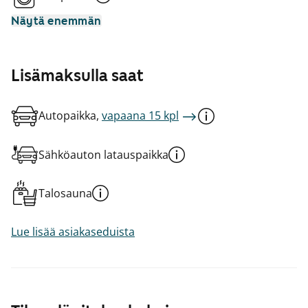
Näytä enemmän
Lisämaksulla saat
Autopaikka,
vapaana 15 kpl
Sähköauton latauspaikka
Talosauna
Lue lisää asiakaseduista