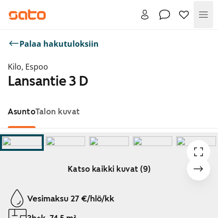
Val
Palaa hakutuloksiin
Kilo, Espoo
Lansantie 3 D
Asunto
Talon kuvat
Katso kaikki kuvat (9)
Näytetään dia 1 / 9
Vesimaksu 27 €/hlö/kk