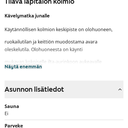
Tilava läpitalon kolmio
Kävelymatka junalle
Käytännöllisen kolmion keskipiste on olohuoneen,
ruokailutilan ja keittiön muodostama avara
oleskelutila. Olohuoneesta on käynti
mukavan kokoiselle ilta-aurinkoon aukeavalle
Näytä enemmän
parvekkeelle. Kaksi samankokoista
makuuhuonetta suuntautuvat nousevan auringon
Asunnon lisätiedot
puolelle itään.
Talossa on SmartPOST-pakettiautomaatti, joka sijaitsee
Sauna
B-rapun kellaritasolla.
Ei
Parveke