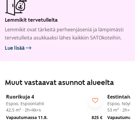
Lemmikit tervetulleita
Lemmikit ovat tärkeitä perheenjäseniä ja lämpimästi
tervetulleita asukkaaksi lähes kaikkiin SATOkoteihin.
Lue lisää
Muut vastaavat asunnot alueelta
1
/
14
Ruorikuja 4
Eestintaiva
Espoo, Espoonlahti
Espoo, Nöykk
42,5 m² · 2h+kk+s
53 m² · 2h+kk
Vapautumassa 11.8.
825 €
Vapautumassa