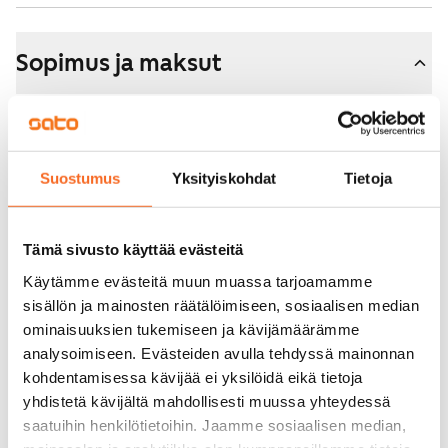
Sopimus ja maksut
Vapautuminen
Heti vapaa
Suostumus
Yksityiskohdat
Tietoja
Varallisuusrajat
Ei
Vuokra
Tämä sivusto käyttää evästeitä
859 €/kk
Käytämme evästeitä muun muassa tarjoamamme
sisällön ja mainosten räätälöimiseen, sosiaalisen median
Vuokravakuus
ominaisuuksien tukemiseen ja kävijämäärämme
0 €, (yrityksille min. 1 kk vuokra)
analysoimiseen. Evästeiden avulla tehdyssä mainonnan
kohdentamisessa kävijää ei yksilöidä eikä tietoja
Vuokrasopimus
yhdistetä kävijältä mahdollisesti muussa yhteydessä
Toistaiseksi voimassa oleva, minimi asumisaika
saatuihin henkilötietoihin. Jaamme sosiaalisen median,
12 kk