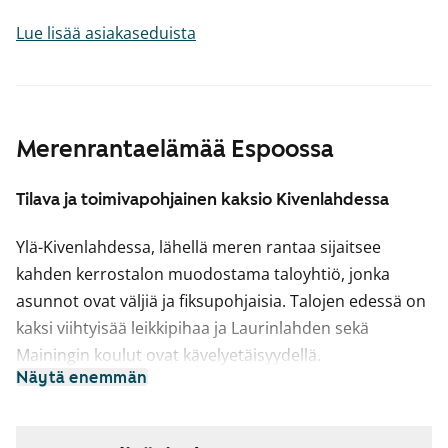
Lue lisää asiakaseduista
Merenrantaelämää Espoossa
Tilava ja toimivapohjainen kaksio Kivenlahdessa
Ylä-Kivenlahdessa, lähellä meren rantaa sijaitsee
kahden kerrostalon muodostama taloyhtiö, jonka
asunnot ovat väljiä ja fiksupohjaisia. Talojen edessä on
kaksi viihtyisää leikkipihaa ja Laurinlahden sekä
Mainingin koulut ovat kävelyetäisyydellä.
Näytä enemmän
Kauppakeskus Lippulaivaan on matkaa noin kilometrin
verran.