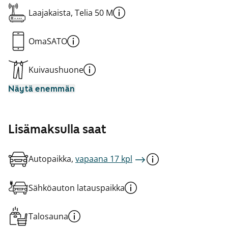
Laajakaista, Telia 50 M
OmaSATO
Kuivaushuone
Näytä enemmän
Lisämaksulla saat
Autopaikka,
vapaana 17 kpl
Sähköauton latauspaikka
Talosauna