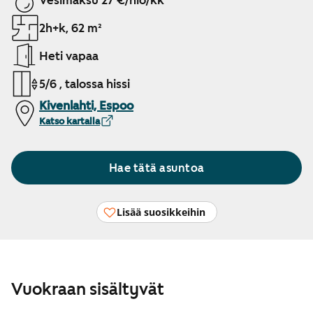
Vesimaksu 27 €/hlö/kk
2h+k, 62 m²
Heti vapaa
5/6 , talossa hissi
Kivenlahti, Espoo
Katso kartalla
Hae tätä asuntoa
Lisää suosikkeihin
Vuokraan sisältyvät