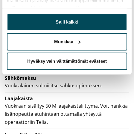
mainosalan ja analytiikka-alan kumppaneillemme tietoja
siitä, miten käytät sivustoamme. Kumppanimme voivat
Irtisanomis­mahdollisuus
yhdistää näitä tietoja muihin tietoihin, joita olet antanut
12 kk vuokrasopimuksesta tai sopimussakolla
heille tai joita on kerätty, kun olet käyttänyt heidän
Salli kaikki
aiemmin
palvelujaan.
Kotivakuutus
Muokkaa
Pakollinen, ei sisälly vuokraan
Vesimaksu
Hyväksy vain välttämättömät evästeet
27 €/hlö/kk
Sähkömaksu
Vuokralainen solmii itse sähkösopimuksen.
Laajakaista
Vuokraan sisältyy 50 M laajakaistaliittymä. Voit hankkia
lisänopeutta etuhintaan ottamalla yhteyttä
operaattoriin Telia.