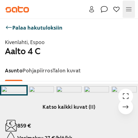
Val
Palaa hakutuloksiin
Kivenlahti, Espoo
Aalto 4 C
Asunto
Pohjapiirros
Talon kuvat
Katso kaikki kuvat (11)
Näytetään dia 1 / 11
859 €