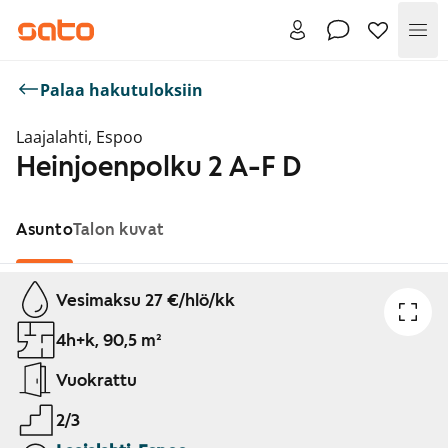
Val
Palaa hakutuloksiin
Laajalahti, Espoo
Heinjoenpolku 2 A-F D
Asunto
Talon kuvat
Näytetään dia 1 / 1
Vesimaksu 27 €/hlö/kk
4h+k, 90,5 m²
Vuokrattu
2/3