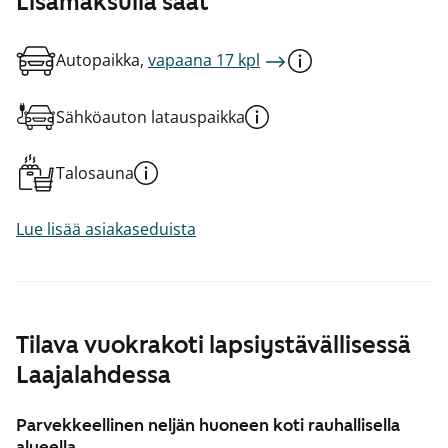
Lisämaksulla saat
Autopaikka,
vapaana 17 kpl
Sähköauton latauspaikka
Talosauna
Lue lisää asiakaseduista
Tilava vuokrakoti lapsiystävällisessä
Laajalahdessa
Parvekkeellinen neljän huoneen koti rauhallisella
alueella