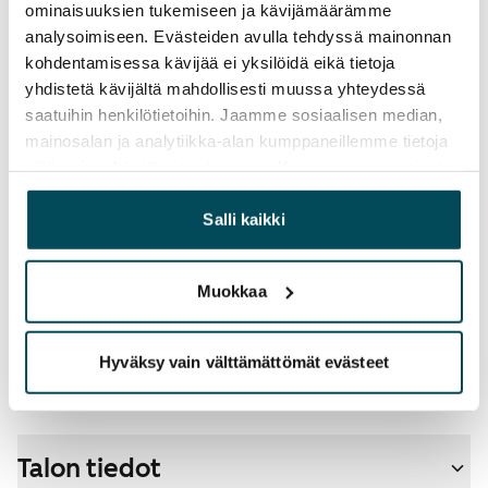
Vesimaksu
ominaisuuksien tukemiseen ja kävijämäärämme
27 €/hlö/kk
analysoimiseen. Evästeiden avulla tehdyssä mainonnan
kohdentamisessa kävijää ei yksilöidä eikä tietoja
Sähkömaksu
yhdistetä kävijältä mahdollisesti muussa yhteydessä
Vuokralainen solmii itse sähkösopimuksen.
saatuihin henkilötietoihin. Jaamme sosiaalisen median,
mainosalan ja analytiikka-alan kumppaneillemme tietoja
Laajakaista
siitä, miten käytät sivustoamme. Kumppanimme voivat
Vuokraan sisältyy 50 M laajakaistaliittymä. Voit hankkia
yhdistää näitä tietoja muihin tietoihin, joita olet antanut
lisänopeutta etuhintaan ottamalla yhteyttä
heille tai joita on kerätty, kun olet käyttänyt heidän
Salli kaikki
operaattoriin Telia.
palvelujaan.
Lemmikit sallittu
Muokkaa
Kyllä
Savuton talo
Hyväksy vain välttämättömät evästeet
Ei
Talon tiedot