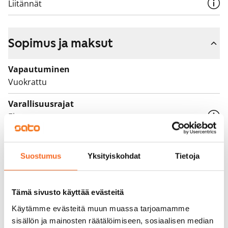
Liitännät
Sopimus ja maksut
Vapautuminen
Vuokrattu
Varallisuusrajat
Ei
Vuokra
Suostumus
Yksityiskohdat
Tietoja
Vuokravakuus
0 €, (yrityksille min. 1 kk vuokra)
Tämä sivusto käyttää evästeitä
Kotivakuutus
Pakollinen, ei sisälly vuokraan
Käytämme evästeitä muun muassa tarjoamamme
sisällön ja mainosten räätälöimiseen, sosiaalisen median