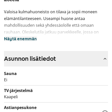
Valoisa kulmahuoneisto on tilava ja sopii moneen
elämäntilanteeseen. Useampi huone antaa
mahdollisuuden sekä yhdessäololle että omaan
rauhaan. Oleskelutila jatkuu parvekkeelle, jossa on
mukava viettää aikaa lämpimillä keleillä.
Näytä enemmän
Erillisessä keittiössä on reilusti kaappitilaa ja
laskupintaa. Astianpesukoneellesi on tilaa. Keittiöön
Asunnon lisätiedot
mahtuu ruokapöytä ikkunan alle.
Sauna
Ikkunallinen kylpyhuone on käytännöllinen ja palvelee
Ei
arjen tarpeita. Pyykinpesukoneellesi on paikka.
TV-järjestelmä
Talossa on laaja pihapiiri ja pihan leikkipaikka
Kaapeli
ilahduttaa erityisesti lapsiperheitä. Voisiko tässä olla
seuraava kotisi? Tervetuloa tutustumaan!
Astianpesukone