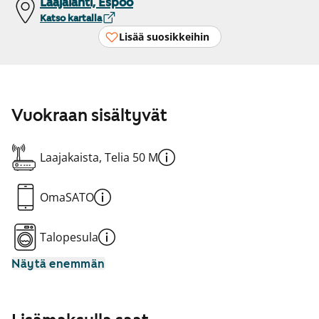
Laajalahti, Espoo
Katso kartalla
Lisää suosikkeihin
Vuokraan sisältyvät
Laajakaista, Telia 50 M
OmaSATO
Talopesula
Näytä enemmän