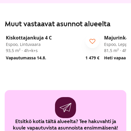
Muut vastaavat asunnot alueelta
1
/
14
Kiskottajankuja 4 C
Majurinkat
Espoo, Lintuvaara
Espoo, Leppä
93,5 m² · 4h+k+s
81,5 m² · 4h+
Vapautumassa 14.8.
1 479 €
Heti vapaa
Etsitkö kotia tältä alueelta? Tee hakuvahti ja
kuule vapautuvista asunnoista ensimmäisenä!